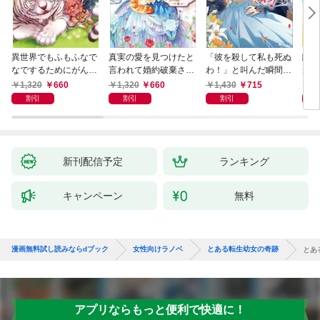
異世界でもふもふなで
真実の愛を見つけたと
「彼を殺して私も死ぬ
離婚
なでするためにがんば
言われて婚約破棄され
わ！」と叫んだ瞬間、
が、
ってます。 ： 1
たので、復縁を迫られ
前世を思い出しました
様に
1,320
660
1,320
660
1,430
715
8
ても今さらもう遅いで
～あれ、こんな人どう
家族
割引
割引
割引
す！
でも良くない？～（ノ
ベル） 【電子書籍限定
特典SS付き】
新刊配信予定
ランキング
キャンペーン
無料
漫画無料試し読みならdブック
女性向けラノベ
とある転生幼女の奇跡
とあ
アプリならもっと便利で快適に！