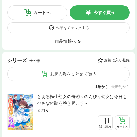
カートへ
今すぐ買う
作品をチェックする
作品情報へ
シリーズ
全4冊
お気に入り登録
未購入巻をまとめて買う
1巻から
|
最新刊から
とある転生幼女の奇跡～のんびり幼女は今日も
小さな奇跡を巻き起こす～
715
試し読み
カートへ