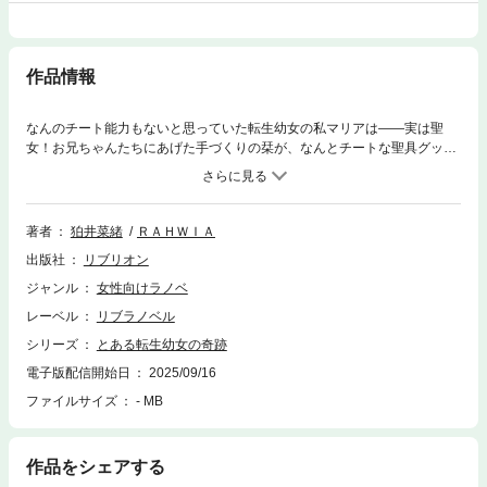
作品情報
なんのチート能力もないと思っていた転生幼女の私マリアは――実は聖
女！お兄ちゃんたちにあげた手づくりの栞が、なんとチートな聖具グッズ
に。聖女として王都に連れていかれたピンチな幼女を助けてくれたのは勇
者の末裔・バルト様。聖剣（正体はワンちゃん）を捧げられ、八歳にして
仮婚約者ができてしまう。異世界転生した幼女が今日も色々可愛く元気に
やらかします！小説家になろう人気№１短編が大加筆の決定版に！
著者
狛井菜緒
ＲＡＨＷＩＡ
出版社
リブリオン
ジャンル
女性向けラノベ
レーベル
リブラノベル
シリーズ
とある転生幼女の奇跡
電子版配信開始日
2025/09/16
ファイルサイズ
- MB
作品をシェアする