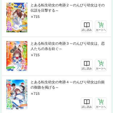
とある転生幼女の奇跡２～のんびり幼女はその
伝説を目撃する～
715
試し読み
カートへ
とある転生幼女の奇跡３～のんびり幼女は、恋
人たちの糸を紡ぐ～
715
試し読み
カートへ
とある転生幼女の奇跡４～のんびり幼女は白銀
の御旗を掲げる～
715
試し読み
カートへ