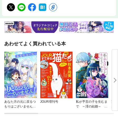
あわせてよく買われている本
あなた方の元に戻るつ
JOUR増刊号
私が予言の子を生むま
家を
もりはございません！
で ～澪の結婚～ 傷
が、
（コミック）
モノの花嫁 外伝 分
ます
冊版