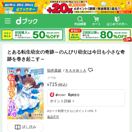
作品検索
カート
はじめての方へ
とある転生幼女の奇跡～のんびり幼女は今日も小さな奇
跡を巻き起こす～
狛井菜緒
ＲＡＨＷＩＡ
ノベル
715
(税込)
6
pt
獲得
ポイント詳細
dカード利用でさらにポイント+2%
返品不可
試し読み