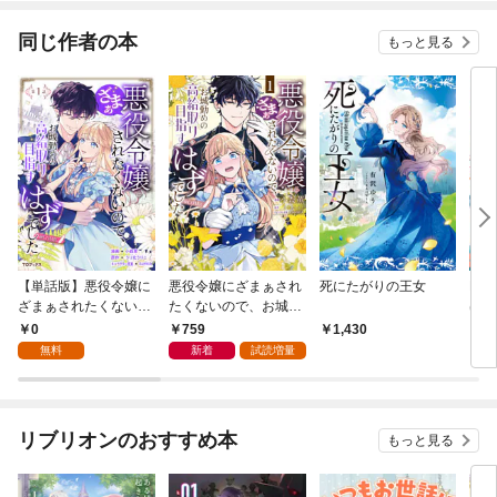
同じ作者の本
もっと見る
【単話版】悪役令嬢に
悪役令嬢にざまぁされ
死にたがりの王女
Ber
ざまぁされたくないの
たくないので、お城勤
ばわ
で、お城勤めの高給取
めの高給取りを目指す
国で
0
759
1,430
1
りを目指すはずでした
はずでした@COMIC
でど
無料
新着
試読増量
@COMIC 第1話
第1巻
～追
精霊
リブリオンのおすすめ本
もっと見る