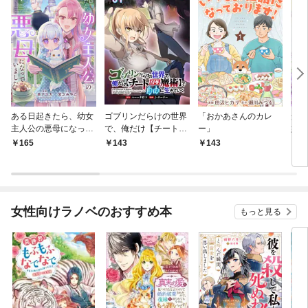
ある日起きたら、幼女
ゴブリンだらけの世界
「おかあさんのカレ
光の
主人公の悪母になって
で、俺だけ【チート付
ー」
娘 
いました【連載版】第
与魔術】で自由に生き
られ
165
143
143
1
１話
ていく 1話
だけ
女性向けラノベのおすすめ本
もっと見る