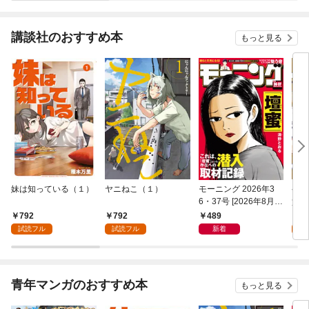
講談社のおすすめ本
もっと見る
妹は知っている（１）
ヤニねこ（１）
モーニング 2026年3
ゲー
6・37号 [2026年8月6
貴族
日発売]
外れ
792
792
489
7
を駆
試読フル
試読フル
新着
試
して
青年マンガのおすすめ本
もっと見る