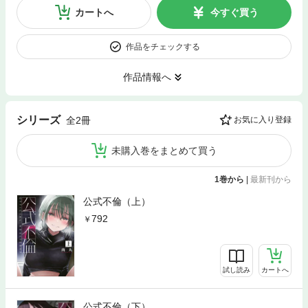
カートへ
今すぐ買う
作品をチェックする
作品情報へ
シリーズ
全2冊
お気に入り登録
未購入巻をまとめて買う
1巻から
|
最新刊から
公式不倫（上）
792
試し読み
カートへ
公式不倫（下）