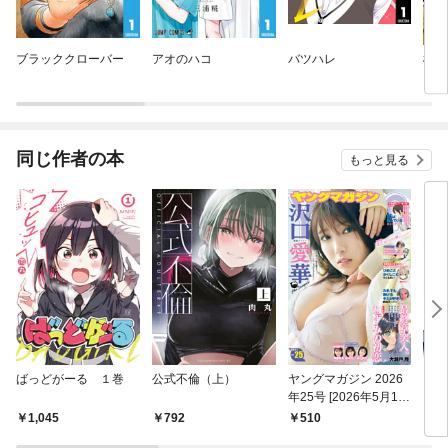
ブラッククローバー
アオのハコ
バツハレ
楠木
ーに
同じ作者の本
もっと見る
ばっどがーる １巻
公式不倫（上）
ヤングマガジン 2026
アイ
年25号 [2026年5月18
（１
日発売]
1,045
792
510
7