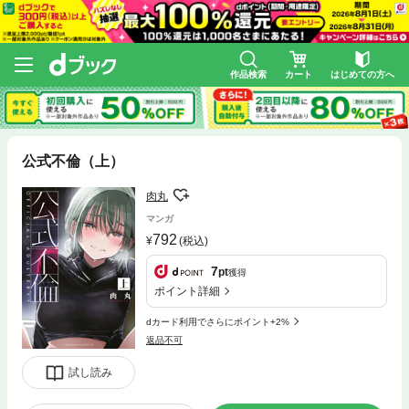
作品検索
カート
はじめての方へ
公式不倫（上）
肉丸
マンガ
792
(税込)
7
pt
獲得
ポイント詳細
dカード利用でさらにポイント+2%
返品不可
試し読み