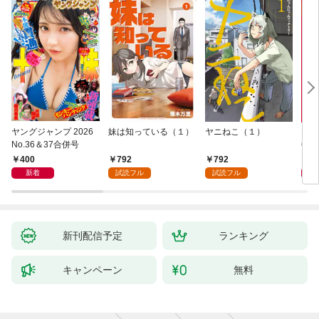
ヤングジャンプ 2026
妹は知っている（１）
ヤニねこ（１）
モー
No.36＆37合併号
6・3
日発
400
792
792
4
新着
試読フル
試読フル
新刊配信予定
ランキング
キャンペーン
無料