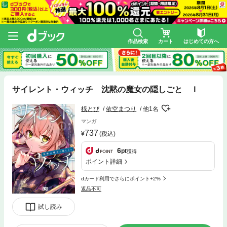
作品検索
カート
はじめての方へ
サイレント・ウィッチ 沈黙の魔女の隠しごと Ｉ
桟とび
依空まつり
他1名
マンガ
737
(税込)
6
pt
獲得
ポイント詳細
dカード利用でさらにポイント+2%
返品不可
試し読み