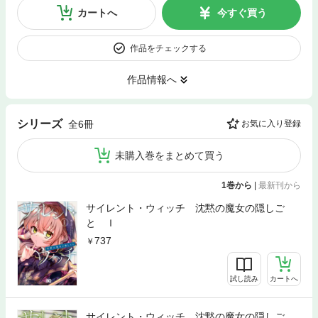
カートへ
今すぐ買う
作品をチェックする
作品情報へ
シリーズ
全6冊
お気に入り登録
未購入巻をまとめて買う
1巻から
|
最新刊から
サイレント・ウィッチ 沈黙の魔女の隠しご
と Ｉ
737
試し読み
カートへ
サイレント・ウィッチ 沈黙の魔女の隠しご