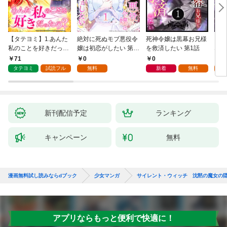
【タテヨミ】1.あんた
絶対に死ぬモブ悪役令
死神令嬢は黒幕お兄様
レベ
私のことを好きだった
嬢は初恋がしたい 第1
を救済したい 第1話
なり
の？
話
71
0
0
0
タテヨミ
試読フル
無料
新着
無料
新刊配信予定
ランキング
キャンペーン
無料
漫画無料試し読みならdブック
少女マンガ
サイレント・ウィッチ 沈黙の魔女の
アプリならもっと便利で快適に！