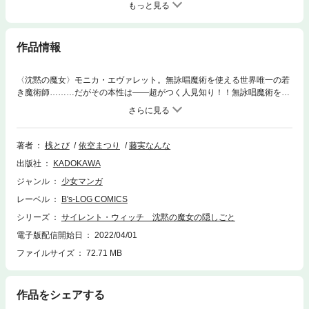
もっと見る
作品情報
〈沈黙の魔女〉モニカ・エヴァレット。無詠唱魔術を使える世界唯一の若
き魔術師………だがその本性は――超がつく人見知り！！無詠唱魔術を練
習したのも人前で喋らなくて良いようにするためだった！才能に無自覚な
まま“七賢人”に選ばれてしまったモニカは、同僚ルイスから第二王子を護
衛する極秘任務を押しつけられて……?引きこもり天才魔女が正体を隠
し、学園へ潜り込む！人見知りモニカは果たしてどうなる――！？
著者
桟とび
依空まつり
藤実なんな
出版社
KADOKAWA
ジャンル
少女マンガ
レーベル
B's-LOG COMICS
シリーズ
サイレント・ウィッチ 沈黙の魔女の隠しごと
電子版配信開始日
2022/04/01
ファイルサイズ
72.71 MB
作品をシェアする