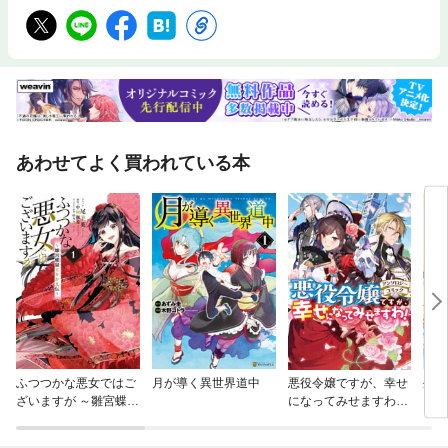
あわせてよく買われている本
ふつつかな悪女ではご
月が導く異世界道中
悪役令嬢ですが、幸せ
外科
ざいますが ～雛宮蝶鼠
になってみせますわ！
とりかえ伝～
アンソロジーコミッ
ク