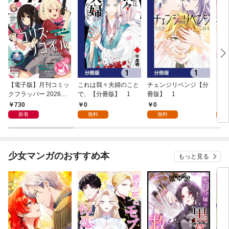
【電子版】月刊コミッ
これは我々夫婦のこと
チェンジリベンジ【分
チェ
クフラッパー 2026年9
で、【分冊版】 1
冊版】 1
月号
730
0
0
7
新着
無料
無料
試
少女マンガのおすすめ本
もっと見る