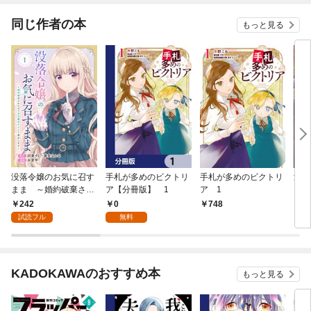
同じ作者の本
もっと見る
没落令嬢のお気に召す
手札が多めのビクトリ
手札が多めのビクトリ
没落
まま ～婚約破棄され
ア【分冊版】 1
ア 1
まま
たので宝石鑑定士とし
たの
242
0
748
1,
て独立します～（コミ
て独
試読フル
無料
ック）【分冊版】 1
KADOKAWAのおすすめ本
もっと見る