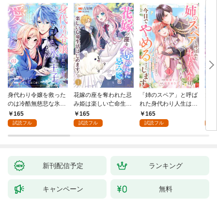
身代わり令嬢を救った
花嫁の座を奪われた忌
「姉のスペア」と呼ば
大好
のは冷酷無慈悲な氷の
み姫は楽しい亡命生活
れた身代わり人生は、
うお
王子の愛でした１
はじめます！１
今日でやめることにし
１
165
165
165
1
ます～辺境で自由を満
試読フル
試読フル
試読フル
試
喫中なので、今さら真
の聖女と言われても知
りません！～１
新刊配信予定
ランキング
キャンペーン
無料