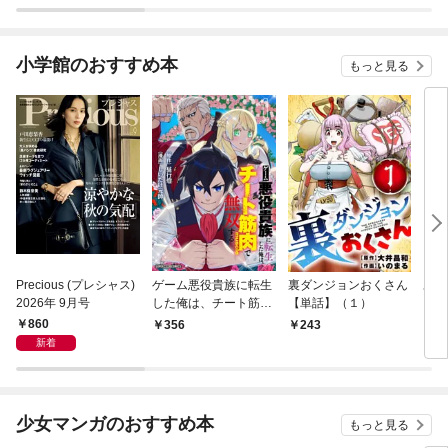
小学館のおすすめ本
もっと見る
Precious (プレシャス)
ゲーム悪役貴族に転生
裏ダンジョンおくさん
あや
2026年 9月号
した俺は、チート筋肉
【単話】（１）
し夫
で無双する【単話】
倉で
860
356
243
1
（１）
る～
新着
少女マンガのおすすめ本
もっと見る