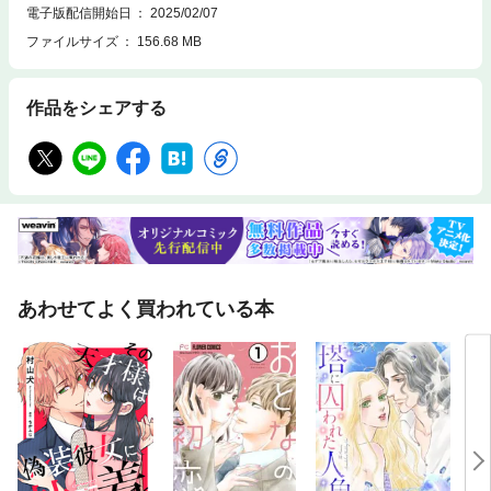
チちゃんは今日もときめきが止められない」 西園寺の秘書・目黒もついに
電子版配信開始日
2025/02/07
さくらの色気に陥落…!? 西園寺にもバレてしまう!? ●たむら紗知「恋詣」
ファイルサイズ
156.68 MB
佐久原が櫂の体に乗り移った！ 首を絞められた音羽は…気持ち良くなっち
ゃった!? ●フクダツバキ「王子様と盗賊の蝶」 突然姿を現したリリアーナ
が奪ったのは“ダニエルの中にあるロサ”だった…！ ●木ノ上万理咲「裏恋▽
作品をシェアする
～女風エースの彼と私が秘密恋愛!?～」 かつて秋斗と同じ女風にいたセラ
ピスト・黒江。彼は奈緒子に未練があるみたい？ ●菊地かまろ「バグって
インキュバス」 夜のベッドで一花を襲うのは…一糸まとわぬ猫耳のかわい
い男の子!? ●上条あおい「身代わりの偽姫は敵国皇子の寵愛になびかな
い」 シャオランがアルクス皇子をデートにお誘い。だけど本当の目的
は……？
あわせてよく買われている本