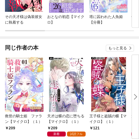
その天才様は偽装彼女
おとなの初恋【マイク
塔に囚われた人魚姫
Che
に執着する
ロ】
【分冊】
同じ作者の本
もっと見る
救世の騎士姫 ファラ
天才は蝶の恋に堕ちる
王子様と盗賊の蝶【マ
過ぎ
ン【マイクロ】（１）
【マイクロ】（１）
イクロ】（１）
イク
209
1
209
121
新着
試読フル