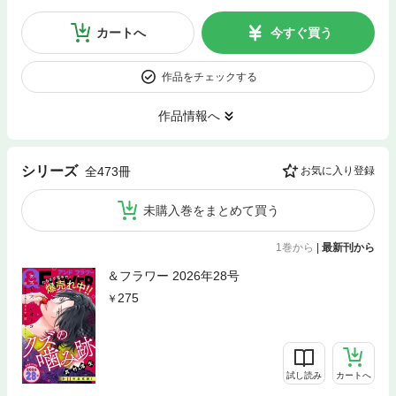
カートへ
今すぐ買う
作品をチェックする
作品情報へ
シリーズ
全473冊
お気に入り登録
未購入巻をまとめて買う
1巻から
|
最新刊から
＆フラワー 2026年28号
275
試し読み
カートへ