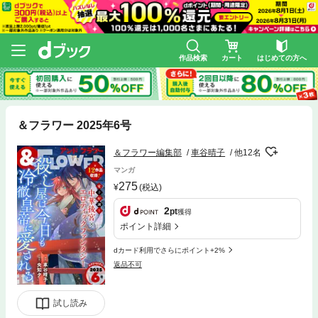
作品検索
カート
はじめての方へ
＆フラワー 2025年6号
＆フラワー編集部
車谷晴子
他12名
マンガ
275
(税込)
2
pt
獲得
ポイント詳細
dカード利用でさらにポイント+2%
返品不可
試し読み