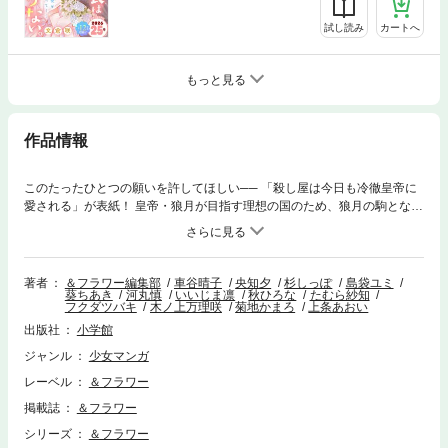
試し読み
カートへ
もっと見る
作品情報
このたったひとつの願いを許してほしい── 「殺し屋は今日も冷徹皇帝に
愛される」が表紙！ 皇帝・狼月が目指す理想の国のため、狼月の駒となる
決意をした華涼。黄貴妃こそ皇后にふさわしい…だが華涼は狼月の子を身
籠っていた。この事実を知るのは華涼と天羽だけ……！ 寒いほど胸を熱く
する極上ラブ！ 甘さで焦がす12作品をお届け♪ ●車谷晴子/央知夕「殺し屋
は今日も冷徹皇帝に愛される」 殺し屋が皇后なんて許されない…悩んだ華
著者
＆フラワー編集部
車谷晴子
央知夕
杉しっぽ
島袋ユミ
葵ちあき
河丸慎
いいじま凛
秋ひろな
たむら紗知
涼が天羽に堕胎薬づくりを頼む…！ ●杉しっぽ「偏食吸血鬼はおあずけ
フクダツバキ
木ノ上万理咲
菊地かまろ
上条あおい
中」 吸血鬼の家系の雪夜。これは本能か、恋か？ 「クズとケモ耳」杉し
出版社
小学館
っぽ最新作！ ●島袋ユミ「夜伽の双子―贄姫は二人の王子に愛される―」
ユオとアームの決闘の勝者は？ ヒルマを手にいれるのは双子の王子のどっ
ジャンル
少女マンガ
ち!? ●葵ちあき「今夜、一緒に帰りませんか？」（再録） 高校生の麦は同
レーベル
＆フラワー
じバイトの大学生・支倉と一緒に帰りたい！ 恋が夜道を照らす♪ ●河丸慎
「スーツに性癖」 左右田はイケメンを克服しようとしているのを氷熊に知
掲載誌
＆フラワー
られて…「俺とする？」 ●いいじま凛「紅のリリィ」 道場にいた紅葉を炎
シリーズ
＆フラワー
が包み込む！ 母が死んだあの日の記憶が蘇る──！ ●秋ひろな「社内ビッ