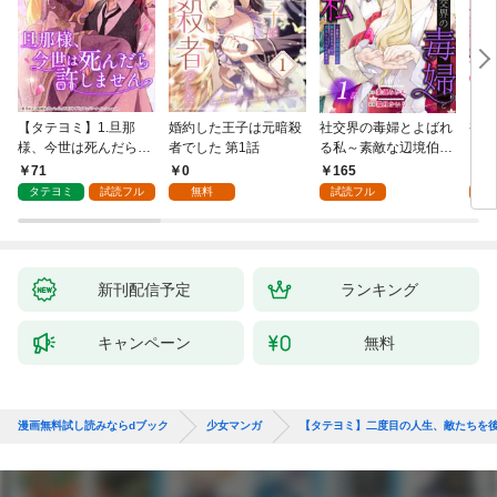
【タテヨミ】1.旦那
婚約した王子は元暗殺
社交界の毒婦とよばれ
視線
様、今世は死んだら許
者でした 第1話
る私～素敵な辺境伯令
る 1
しません
息に腕を折られたの
71
0
165
1
で、責任とってもらい
タテヨミ
試読フル
無料
試読フル
試
ます～［ばら売り］
第1話
新刊配信予定
ランキング
キャンペーン
無料
漫画無料試し読みならdブック
少女マンガ
【タテヨミ】二度目の人生、敵たちを