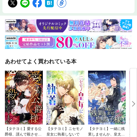
あわせてよく買われている本
【タテヨミ】愛する公
【タテヨミ】ニセモノ
【タテヨミ】一緒に残
【タ
爵様、謹んで殺させて
皇女に執着しないで
業しませんか、皇太子
今世