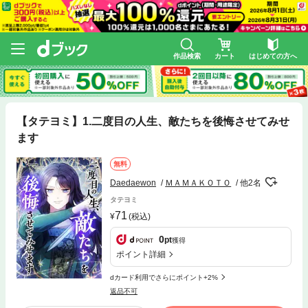
作品検索
カート
はじめての方へ
【タテヨミ】1.二度目の人生、敵たちを後悔させてみせ
ます
無料
Daedaewon
ＭＡＭＡＫＯＴＯ
他2名
タテヨミ
71
(税込)
0
pt
獲得
ポイント詳細
dカード利用でさらにポイント+2%
返品不可