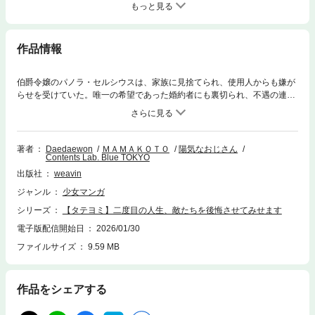
もっと見る
作品情報
伯爵令嬢のパノラ・セルシウスは、家族に見捨てられ、使用人からも嫌が
らせを受けていた。唯一の希望であった婚約者にも裏切られ、不遇の連続
であった。自ら命を絶つことを決めた彼女は、最も許しがたい人物を道づ
れにしようとしたところで記憶を失い、目覚めると過去に戻っていた…！
そして彼女は、二度目の人生では自分を死に追いやった人物に復讐するこ
とを決心する。しかし、復讐に没頭し始めると、自分に無関心だった周囲
著者
Daedaewon
ＭＡＭＡＫＯＴＯ
陽気なおじさん
Contents Lab. Blue TOKYO
の人がなぜか以前とは違う態度を見せ始める…
出版社
weavin
ジャンル
少女マンガ
シリーズ
【タテヨミ】二度目の人生、敵たちを後悔させてみせます
電子版配信開始日
2026/01/30
ファイルサイズ
9.59 MB
作品をシェアする