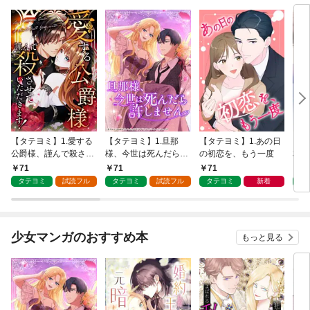
【タテヨミ】1.愛する
【タテヨミ】1.旦那
【タテヨミ】1.あの日
【タ
公爵様、謹んで殺させ
様、今世は死んだら許
の初恋を、もう一度
相手
ていただきます！
しません
71
71
71
7
タテヨミ
試読フル
タテヨミ
試読フル
タテヨミ
新着
タ
少女マンガのおすすめ本
もっと見る