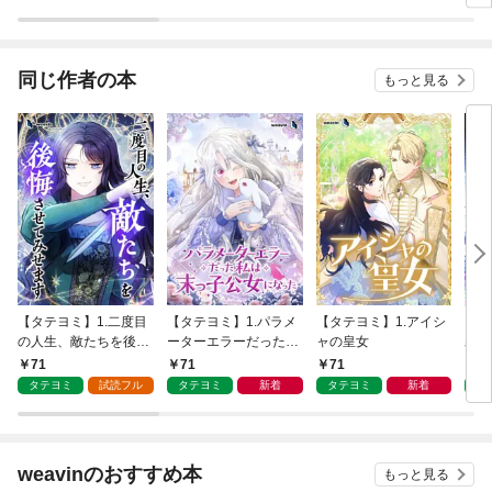
いただきます！
様
せん
同じ作者の本
もっと見る
【タテヨミ】1.二度目
【タテヨミ】1.パラメ
【タテヨミ】1.アイシ
【タ
の人生、敵たちを後悔
ーターエラーだった私
ャの皇女
霜を
させてみせます
は末っ子公女になった
71
71
71
7
タテヨミ
試読フル
タテヨミ
新着
タテヨミ
新着
タ
weavinのおすすめ本
もっと見る