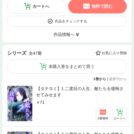
カートへ
無料で読む
作品をチェックする
作品情報へ
シリーズ
全47冊
お気に入り登録
未購入巻をまとめて買う
1巻から
|
最新刊から
【タテヨミ】1.二度目の人生、敵たちを後悔さ
せてみせます
71
1冊無料
カートへ