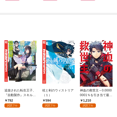
トナム篇」
追放された転生王子、
杖と剣のウィストリア
神血の救世主～0.0000
『自動製作』スキルで
（１）
0001％を引き当て最強
領地を爆速で開拓し最
へ～【電子書籍特典
792
594
1,210
強の村を作ってしまう
付】（１）
試読フル
試読フル
試読フル
～最強クラフトスキル
で始める、楽々領地開