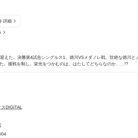
ト詳細
%
を迎えた。決勝第4試合シングルス1、徳川VSメダノレ戦。壮絶な徳川と
た。接戦を制し、栄光をつかむのは、はたしてどちらなのか……!?
DIGITAL
様
/04