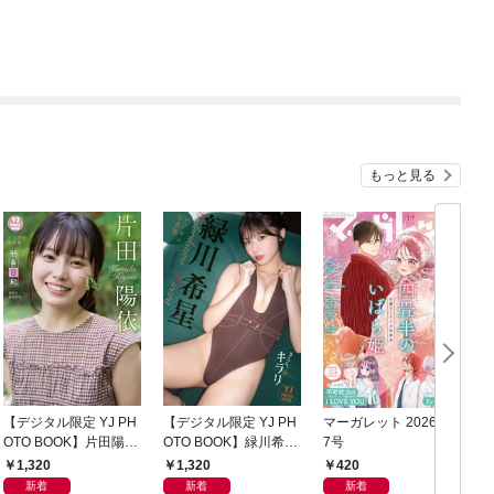
もっと見る
【デジタル限定 YJ PH
【デジタル限定 YJ PH
マーガレット 2026年1
グ
OTO BOOK】片田陽依
OTO BOOK】緑川希星
7号
6
写真集「羽色日和」
写真集「きらら、キラ
1,320
1,320
420
リ」
新着
新着
新着