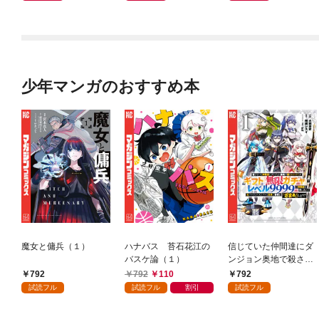
少年マンガのおすすめ本
魔女と傭兵（１）
ハナバス 苔石花江の
信じていた仲間達にダ
バスケ論（１）
ンジョン奥地で殺され
かけたがギフト『無限
792
792
110
792
ガチャ』でレベル９９
試読フル
試読フル
割引
試読フル
９９の仲間達を手に入
れて元パーティーメン