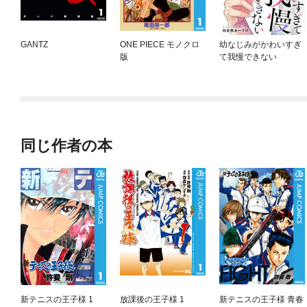
GANTZ
ONE PIECE モノクロ
幼なじみがかわいすぎ
版
て我慢できない
同じ作者の本
新テニスの王子様 1
放課後の王子様 1
新テニスの王子様 青春