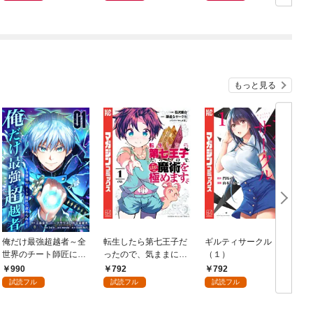
もっと見る
俺だけ最強超越者～全
転生したら第七王子だ
ギルティサークル
世界のチート師匠に認
ったので、気ままに魔
（１）
められた～【単行本】
術を極めます（１）
990
792
792
（１）
試読フル
試読フル
試読フル