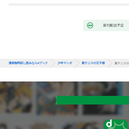
バーと世界に復讐＆
『ざまぁ！』します！
（１）
新刊配信予定
漫画無料試し読みならdブック
少年マンガ
新テニスの王子様
新テニスの