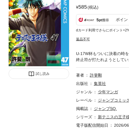
585
(税込)
ポイン
5
pt
獲得
dカード利用でさらにポイント+2
返品不可
U-17W杯もついに決着の時
終止符が打たれようとしてい
試し読み
著者
許斐剛
出版社
集英社
ジャンル
少年マンガ
レーベル
ジャンプコミックス
掲載誌
ジャンプSQ.
シリーズ
新テニスの王子
電子版配信開始日
2026/06