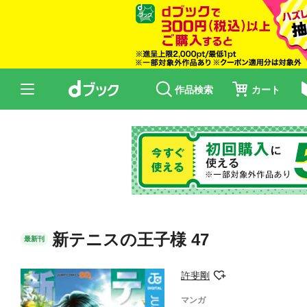
作品検索
カート
新テニスの王子様 47
最新刊
許斐剛
マンガ