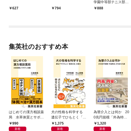
学園中等部テニス部ガ
イド『FIGHT』
627
794
888
集英社のおすすめ本
はじめての漢方相談薬
犬の性格を科学する
為替介入とは何か 20
局 水草体質とサボテ
遺伝子でひもとく「最
0兆円規模「外為特
ン体質
良の友」の進化
会」が生まれた謎
990
1,375
1,320
新着
新着
新着