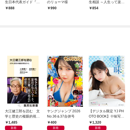
生日本代表ガイド『G
のリョーマ様
生相談 ～人生って楽し
ENIUS』
いじゃん～
888
990
854
大江健三郎を読む 文
ヤングジャンプ 2026
【デジタル限定 YJ PH
学と歴史の複眼的視点
No.36＆37合併号
OTO BOOK】十味写真
から
集「続・『ぽみ』！？
1,485
400
1,320
どこでもトレイン・ベ
新着
新着
新着