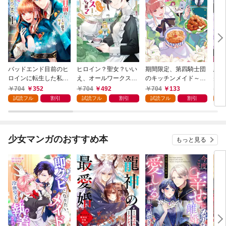
バッドエンド目前のヒ
ヒロイン？聖女？いい
期間限定、第四騎士団
悪党
ロインに転生した私、
え、オールワークスメ
のキッチンメイド～結
先も
今世では恋愛するつも
イドです（誇）！@C
婚したくないので就職
令嬢
704
352
704
492
704
133
7
りがチートな兄が離し
OMIC 第1巻
しました～@COMIC
ラン
試読フル
割引
試読フル
割引
試読フル
割引
試
てくれません！？@C
第1巻【描き下ろし漫
の溺
OMIC 第1巻
画特典付き】
@C
少女マンガのおすすめ本
もっと見る