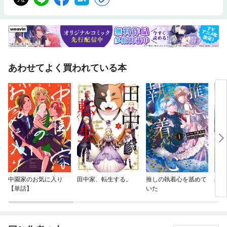
あわせてよく買われている本
中園家のお気に入り
田中家、転生する。
推しの執着心を舐めて
黒
【単話】
いた
【連