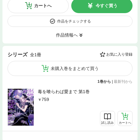
カートへ
今すぐ買う
作品をチェックする
作品情報へ
シリーズ
全1冊
お気に入り登録
未購入巻をまとめて買う
1巻から
|
最新刊から
毒を喰らわば愛まで 第1巻
759
試し読み
カートへ