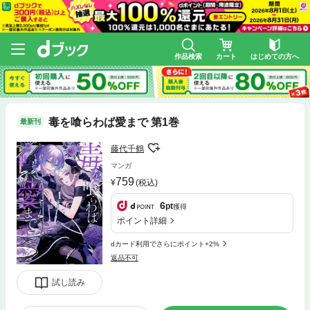
作品検索
カート
はじめての方へ
毒を喰らわば愛まで 第1巻
最新刊
藤代千鶴
マンガ
759
(税込)
6
pt
獲得
ポイント詳細
dカード利用でさらにポイント+2%
返品不可
試し読み