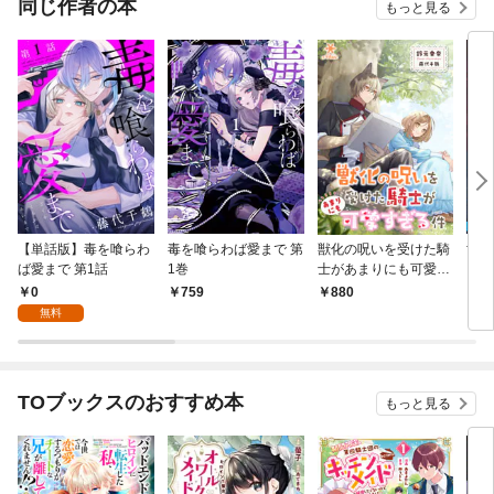
同じ作者の本
もっと見る
【単話版】毒を喰らわ
毒を喰らわば愛まで 第
獣化の呪いを受けた騎
世界
ば愛まで 第1話
1巻
士があまりにも可愛す
を傷
ぎる件
俺が
0
759
880
2
ます
無料
TOブックスのおすすめ本
もっと見る