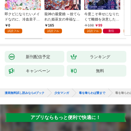
即クビになりたいメイ
龍神の最愛婚 ～捨てら
今度こそ幸せになりた
鬼条
ドなのに、冷血皇子に
れた姫巫女の幸福な嫁
くて離婚を決意したと
見初
執着されています第1
入り～: 1
ころ、無表情な旦那様
～１
0
165
198
99
1
話
が「愛してる」と言っ
試読フル
試読フル
試読フル
割引
試
てきました。1
新刊配信予定
ランキング
キャンペーン
無料
漫画無料試し読みならdブック
少女マンガ
毒を喰らわば愛まで
毒を喰らわ
アプリならもっと便利で快適に！