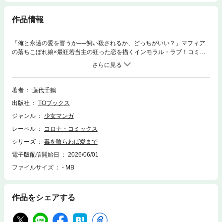
作品情報
「俺と永遠の愛を誓うか──飼い殺されるか、どっちがいい？」マフィア
の落ちこぼれ娘×最狂若当主の狂った恋を描くインモラル・ラブ！コミッ
クス限定描き下ろし特別漫画も収録！裏社会を牛耳る五大組織の一角、ア
ルカディア家当主の落とし子・ルチアーナ。孤児院を営む穏やかな日々
は、現当主（キング）からの招集命令で一変した。婚約者を伴い次期当主
を決める「宣誓式」に出なければ、永久追放されるというのだ。自らの命
著者
藤代千鶴
と居場所を守るため、仮初の相手を探すが、何故か敵対組織の若当主であ
出版社
TOブックス
り“毒”のように危険な男・ラルから結婚を申し込まれて…！？
ジャンル
少女マンガ
レーベル
コロナ・コミックス
シリーズ
毒を喰らわば愛まで
電子版配信開始日
2026/06/01
ファイルサイズ
- MB
作品をシェアする