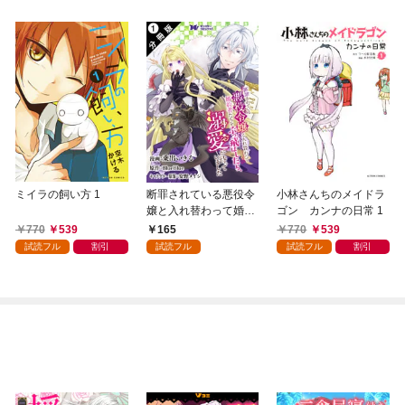
ミイラの飼い方 1
断罪されている悪役令
小林さんちのメイドラ
嬢と入れ替わって婚約
ゴン カンナの日常 1
者たちをぶっ飛ばした
770
539
165
770
539
ら、溺愛が待っていま
試読フル
割引
試読フル
試読フル
割引
した（コミック） 分冊
版 1