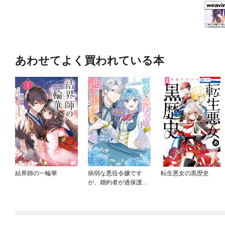
あわせてよく買われている本
結界師の一輪華
病弱な悪役令嬢です
転生悪女の黒歴史
が、婚約者が過保護す
ぎて逃げ出したい(私た
ち犬猿の仲でしたよ
ね！？)