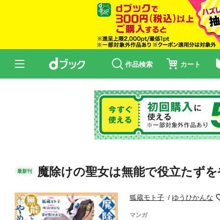
作品検索
カート
魔除けの聖女は無能で役立たずを
最新刊
狐蔵モト子
ゆうひかんな
マンガ