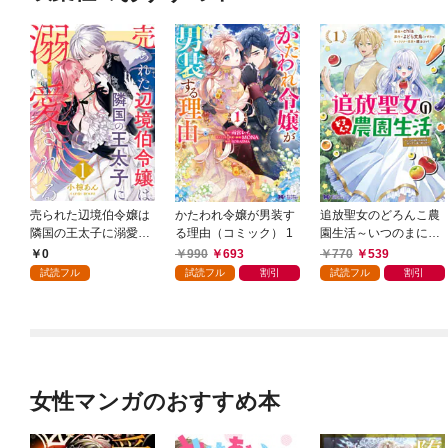
売られた辺境伯令嬢は
かたわれ令嬢が男装す
追放聖女のどろんこ農
隣国の王太子に溺愛さ
る理由（コミック） 1
園生活～いつのまにか
れる 1
隣国を救ってしまいま
0
990
693
770
539
した～（コミック） 1
試読フル
試読フル
割引
試読フル
割引
女性マンガのおすすめ本