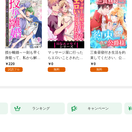
授か離婚～一刻も早く
マッサージ屋に行った
三食昼寝付き生活を約
身籠って、私から解放
らエロいことされた話
束してください、公爵
してさしあげます！1
1
様 1話
220
0
0
試読フル
無料
無料
ランキング
キャンペーン