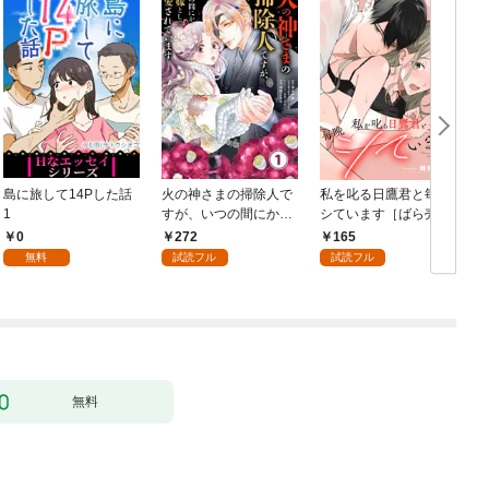
島に旅して14Pした話
火の神さまの掃除人で
私を叱る日鷹君と毎晩
1
すが、いつの間にか花
シています［ばら売
嫁として溺愛されてい
り］ 第1話
0
272
165
ます【単話】（１）
無料
試読フル
試読フル
無料