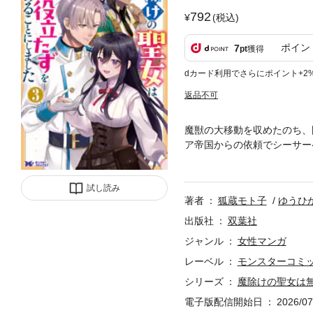
792
(税込)
ポイン
7
pt
獲得
dカード利用でさらにポイント+2
返品不可
魔獣の大移動を収めたのち、
ア帝国からの依頼でシーサー
ルも珍しい魔物の素材を得る
たが、共に戦ううちに、アン
試し読み
著者
狐蔵モト子
ゆうひ
出版社
双葉社
ジャンル
女性マンガ
レーベル
モンスターコミ
シリーズ
魔除けの聖女は
電子版配信開始日
2026/07