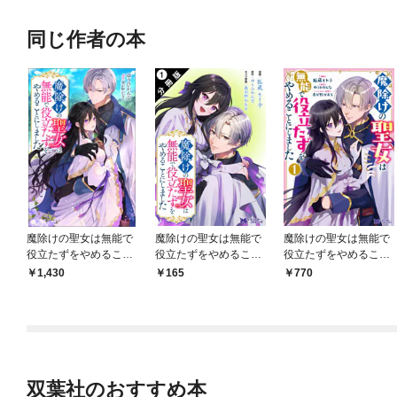
同じ作者の本
魔除けの聖女は無能で
魔除けの聖女は無能で
魔除けの聖女は無能で
役立たずをやめること
役立たずをやめること
役立たずをやめること
にしました（ノベル）
にしました（コミッ
にしました（コミッ
1,430
165
770
ク） 分冊版 1
ク） 1
双葉社のおすすめ本