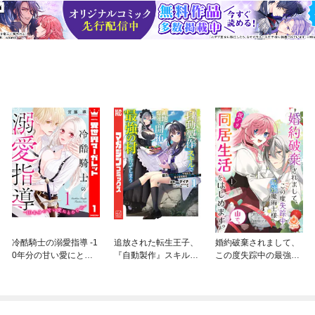
冷酷騎士の溺愛指導 -1
追放された転生王子、
婚約破棄されまして、
0年分の甘い愛にとろ
『自動製作』スキルで
この度失踪中の最強魔
け中-
領地を爆速で開拓し最
術士様と訳アリ同居生
強の村を作ってしまう
活をはじめます。山
～最強クラフトスキル
で。
で始める、楽々領地開