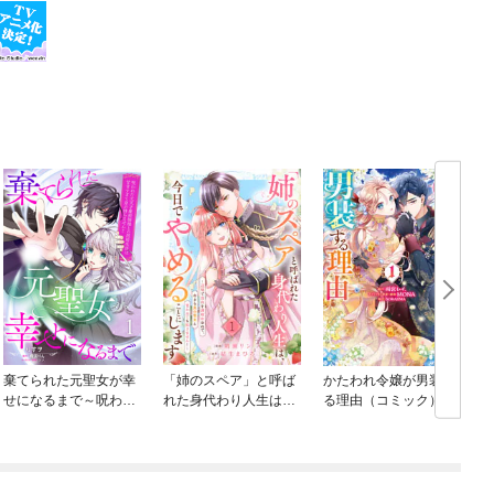
棄てられた元聖女が幸
「姉のスペア」と呼ば
かたわれ令嬢が男装す
せになるまで～呪われ
れた身代わり人生は、
る理由（コミック）
た元天才魔術師様との
今日でやめることにし
同居生活は甘甘すぎて
ます～辺境で自由を満
身が持ちません！！～
喫中なので、今さら真
【分冊版】
の聖女と言われても知