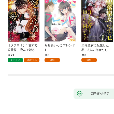
【タテヨミ】1.愛する
みせあいっこフレンド
堕落聖女に転生した
公爵様、謹んで殺させ
1
私、3人の従者たちに
ていただきます！
抱かれて困ってます 第
71
0
0
1話
タテヨミ
試読フル
無料
無料
新刊配信予定