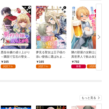
悪役令嬢の成り上がり
夢見る聖女は王子様の
隣の部屋の女騎士は、
～隣国で宝石の聖女と
添い寝係に選ばれまし
異世界人で飲み友達
呼ばれるまで～（コミ
た（コミック） 分冊版
（コミック） 1
165
165
792
ック） 分冊版 1
1
ク
試読フル
試読フル
新着
試読増量
もっと見る