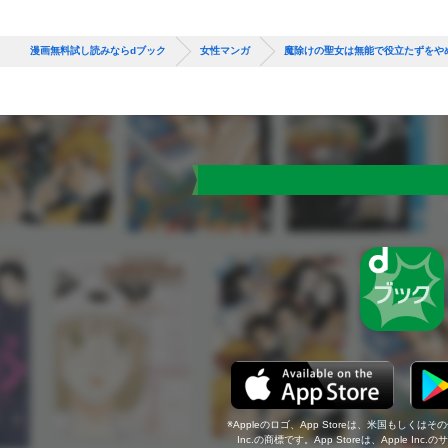
漫画無料試し読みならdブック
女性マンガ
魔除けの聖女は無能で役立たずをや
Appleのロゴ、App Storeは、米国もしくはそ
Inc.の商標です。App Storeは、Apple In