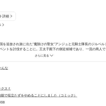
ト詳細
%
国を追放され旅に出た“魔除けの聖女”アンジュと元騎士隊長のジルベル
ペントを討伐することに。王太子殿下の側近候補であり、一流の商人で
ため、討伐に協力することになる。当初はアンジュに敵対心むき出しの
ジュへの態度が変化していく彼の様子を見たジルベルトは嫉妬して…!?
かんな
ックスｆ
無能で役立たずをやめることにしました（コミック）
/08