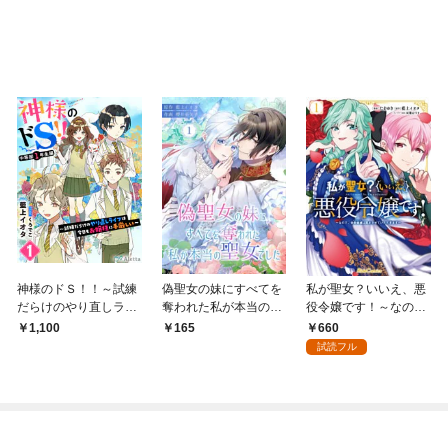
神様のドＳ！！～試練
偽聖女の妹にすべてを
私が聖女？いいえ、悪
だらけのやり直しライ
奪われた私が本当の聖
役令嬢です！～なの
フは今日もお嬢様に手
女でした 1
で、全員破滅は阻止さ
660
1,100
165
厳しい～１
せていただきます～ 1
試読フル