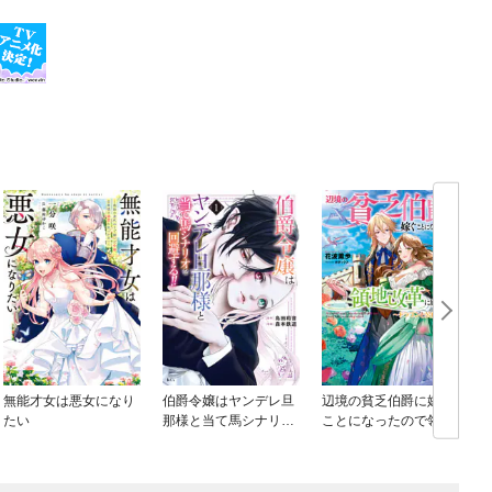
無能才女は悪女になり
伯爵令嬢はヤンデレ旦
辺境の貧乏伯爵に嫁ぐ
たい
那様と当て馬シナリオ
ことになったので領地
を回避する！！
改革に励みます