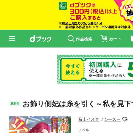
作品検索
カート
お飾り側妃は糸を引く～私を見下
最新刊
藍上イオタ
シースー
ノベル