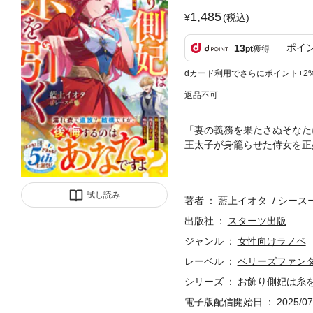
1,485
(税込)
ポイ
13
pt
獲得
dカード利用でさらにポイント+2
返品不可
「妻の義務を果たさぬそなた
王太子が身籠らせた侍女を正
我慢の限界に達したエミリア
く時のために各所へ逆転の糸
て陥れた側妃に踊らされる気
試し読み
著者
藍上イオタ
シース
出版社
スターツ出版
ジャンル
女性向けラノベ
レーベル
ベリーズファン
シリーズ
お飾り側妃は糸
電子版配信開始日
2025/07