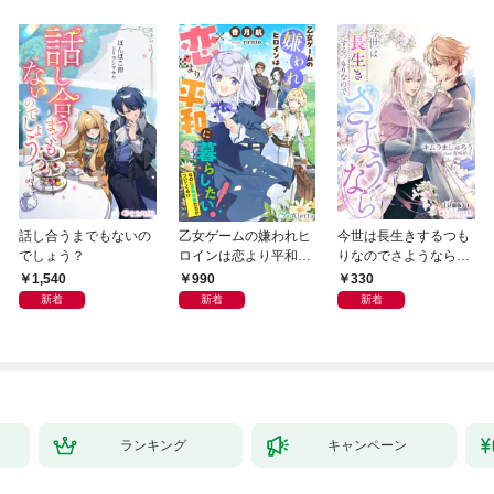
話し合うまでもないの
乙女ゲームの嫌われヒ
今世は長生きするつも
でしょう？
ロインは恋より平和に
りなのでさようなら
暮らしたい！（なのに
【分冊版】1
1,540
990
330
攻略対象たちがついて
新着
新着
新着
くる！？）
ランキング
キャンペーン