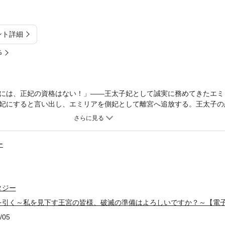
ント詳細
%
には、正妃の資格はない！」――王太子妃として誠実に務めてきたエミ
妃にすると言い出し、エミリアを側妃として離宮へ追放する。王太子の
は、自分らしく生きることを決意！ 悠々自適なお飾りライフを満喫し
を張り巡らせていく。一方、彼女がいなくなった王宮は次第に綻び始め
分はいかがですか？ 敵さえも魅了する策士な才女による大逆転劇！
ー
タジー
を引く～私を見下す王宮の皆様、破滅の準備はよろしいですか？～【電子
/05