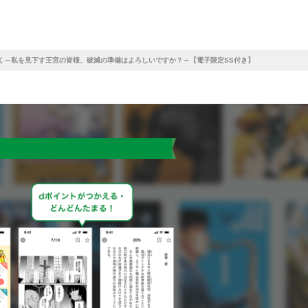
く～私を見下す王宮の皆様、破滅の準備はよろしいですか？～【電子限定SS付き】