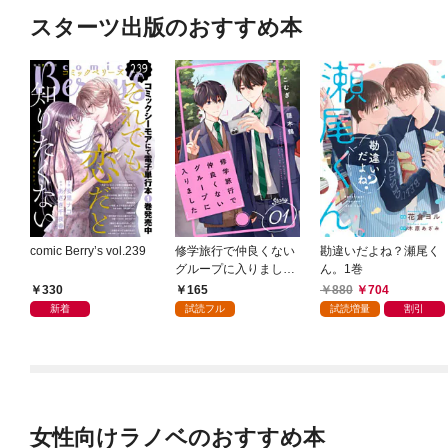
スターツ出版のおすすめ本
comic Berry’s vol.239
修学旅行で仲良くない
勘違いだよね？瀬尾く
グループに入りました
ん。1巻
【単話版】1巻
330
165
880
704
新着
試読フル
試読増量
割引
女性向けラノベのおすすめ本