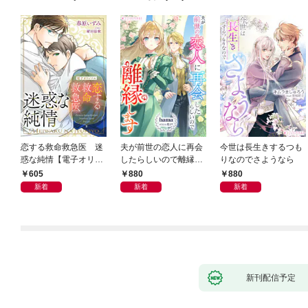
恋する救命救急医 迷
夫が前世の恋人に再会
今世は長生きするつも
惑な純情【電子オリジ
したらしいので離縁し
りなのでさようなら
ナル】
ます
605
880
880
新着
新着
新着
新刊配信予定