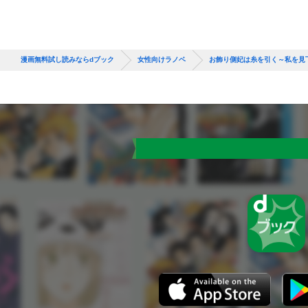
漫画無料試し読みならdブック
女性向けラノベ
お飾り側妃は糸を引く～私を見