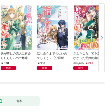
夫が前世の恋人に再会
話し合うまでもないの
さようなら、私を選ば
したらしいので離縁し
でしょう？【分冊版】
なかった元婚約者様。
ます【分冊版】1
1
一夜で大国君主の身ご
330
330
1,485
742
もり妃になりました
新着
新着
割引
【電子限定SS付き】
無料