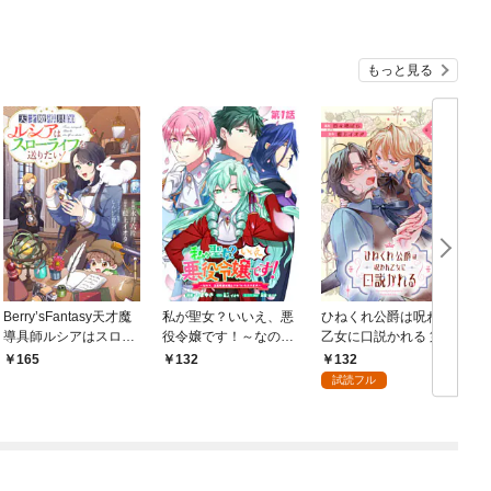
もっと見る
Berry’sFantasy天才魔
私が聖女？いいえ、悪
ひねくれ公爵は呪われ
導具師ルシアはスロー
役令嬢です！～なの
乙女に口説かれる 第1
ライフを送りたい！1
で、全員破滅は阻止さ
話【単話版】
132
165
132
巻
せていただきます～
試読フル
第1話【単話版】