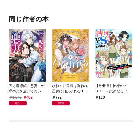
同じ作者の本
天才魔導師の悪妻 〜
ひねくれ公爵は呪われ
【分冊版】神様のド
私の夫を虐げておいて
乙女に口説かれる 1
Ｓ！！～試練だらけの
戻ってこいとは呆れま
【電子限定おまけ付
やり直しライフは今日
1,540
462
792
110
してよ？〜
き】
もお嬢様に手厳しい～
割引
新着
（１）