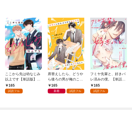
ここから先は幼なじみ
席替えしたら、どうや
フミヤ先輩と、好きバ
以上です【単話版】1
ら後ろの男が俺のこと
レ済みの僕。【単話
巻
好きらしい【単話版】
版】1巻
165
165
165
１巻
試読フル
新着
試読フル
試読フル