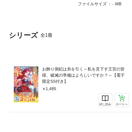
ファイルサイズ
- MB
シリーズ
全1冊
お飾り側妃は糸を引く～私を見下す王宮の皆
様、破滅の準備はよろしいですか？～【電子
限定SS付き】
1,485
試し読み
カートへ