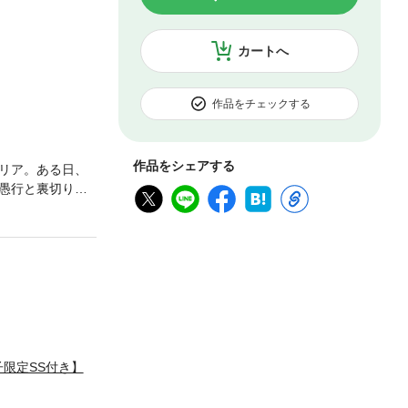
カートへ
作品をチェックする
作品をシェアする
リア。ある日、
愚行と裏切りに
ながら、返り咲
…？ 煙たがっ
限定SS付き】