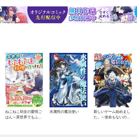
ねこねこ幼女の愛情ご
水属性の魔法使い
新しいゲーム始めまし
はん～異世界でもふも
た。～使命もないのに
ふ達に料理を作りま
最強です？～
す！～