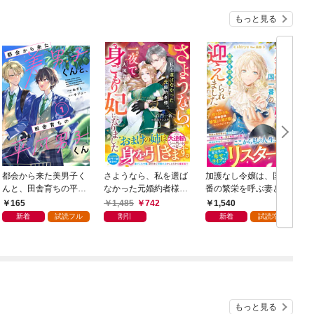
もっと見る
都会から来た美男子く
さようなら、私を選ば
加護なし令嬢は、国一
んと、田舎育ちの平凡
なかった元婚約者様。
番の繁栄を呼ぶ妻とし
男子くん【単話版】1
一夜で大国君主の身ご
て迎えられました～無
165
1,485
742
1,540
巻
もり妃になりました
能と捨てられた私、ど
新着
試読フル
割引
新着
試読増量
【電子限定SS付き】
うやら精霊との架け橋
となっていたようです
～【電子限定SS付き】
もっと見る