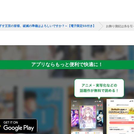
下す王宮の皆様、破滅の準備はよろしいですか？～【電子限定SS付き】
お飾り側妃は糸を引
アプリならもっと便利で快適に！