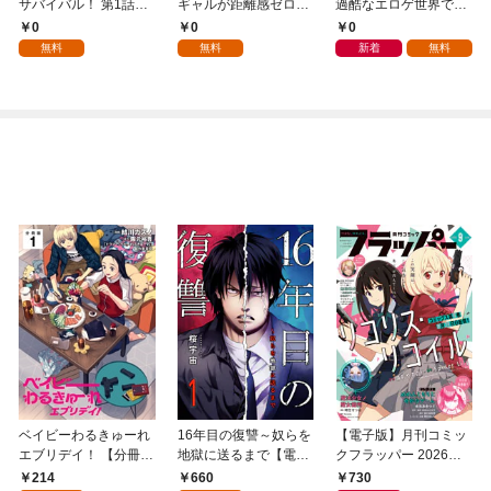
サバイバル！ 第1話
ギャルが距離感ゼロで
過酷なエロゲ世界でキ
【単話版】
も優しくない 第1話
ツネ顔の関西弁な性悪
0
0
0
【単話版】
男はどないすりゃええ
無料
無料
新着
無料
ですか？～ 第1話【単
話版】
ベイビーわるきゅーれ
16年目の復讐～奴らを
【電子版】月刊コミッ
エブリデイ！ 【分冊
地獄に送るまで【電子
クフラッパー 2026年9
版】 1
単行本版】１
月号
214
660
730