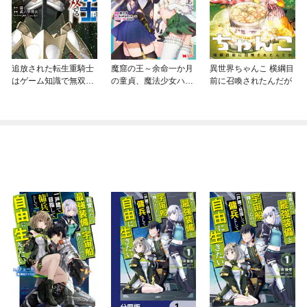
追放された転生重騎士
魔窟の王～余命一か月
異世界ちゃんこ 横綱目
はゲーム知識で無双す
の童貞、魔法少女ハー
前に召喚されたんだが
る
レムを築いて王へ君臨
す～（コミック）