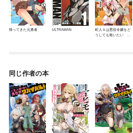
帰ってきた元勇者
ULTRAMAN
町人Ａは悪役令嬢をど
うしても救いたい ～
どぶと空と氷の姫君～
同じ作者の本