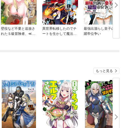
壁役など不要と追放さ
異世界転移したのでチ
最強出涸らし皇子の暗
れたＳ級冒険者、≪奴
ートを生かして魔法剣
躍帝位争い
隷解放≫スキルを駆使
士やることにする
して史上最強の国造り
もっと見る