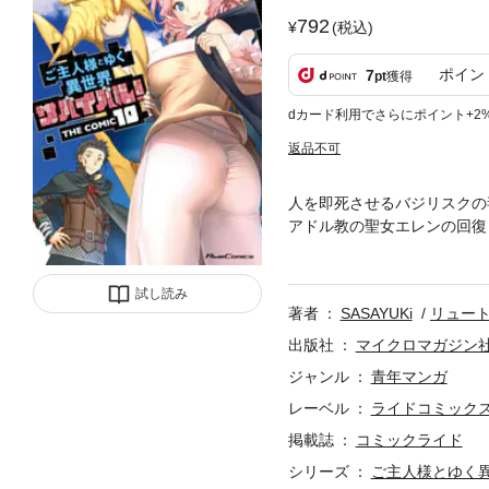
792
(税込)
ポイン
7
pt
獲得
dカード利用でさらにポイント+2
返品不可
人を即死させるバジリスクの
アドル教の聖女エレンの回復
築いたコースケは帰還へ向け
え、最短距離で最愛のシルフィ
試し読み
号、2026年1月号～4月号
著者
SASAYUKi
リュー
出版社
マイクロマガジン
ジャンル
青年マンガ
レーベル
ライドコミック
掲載誌
コミックライド
シリーズ
ご主人様とゆく異世