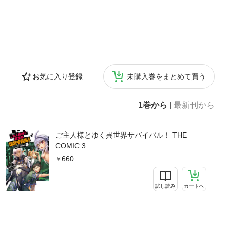
お気に入り登録
未購入巻をまとめて買う
1巻から
|
最新刊から
ご主人様とゆく異世界サバイバル！ THE
COMIC 3
660
試し読み
カートへ