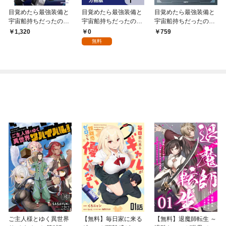
目覚めたら最強装備と
目覚めたら最強装備と
目覚めたら最強装備と
宇宙船持ちだったの
宇宙船持ちだったの
宇宙船持ちだったの
で、一戸建て目指して
で、一戸建て目指して
で、一戸建て目指して
0
1,320
759
傭兵として自由に生き
傭兵として自由に生き
傭兵として自由に生き
無料
たい
たい【分冊版】 1
たい 1
ご主人様とゆく異世界
【無料】毎日家に来る
【無料】退魔師転生 ～