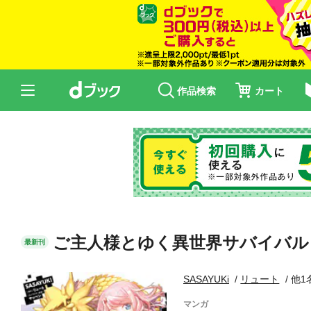
作品検索
カート
ご主人様とゆく異世界サバイバル！ T
最新刊
SASAYUKi
リュート
他1
マンガ