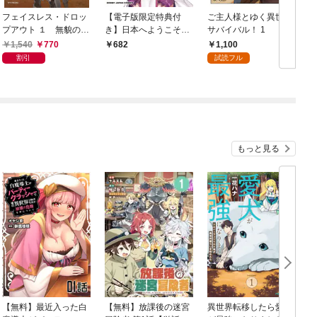
フェイスレス・ドロッ
【電子版限定特典付
ご主人様とゆく異世界
プアウト １ 無貌の引
き】日本へようこそエ
サバイバル！ 1
退傭兵はお嫁さんが欲
ルフさん。 1
1,540
770
1,100
682
しい
割引
試読フル
もっと見る
【無料】最近入った白
【無料】放課後の迷宮
異世界転移したら愛犬