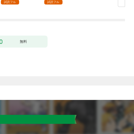
試読フル
試読フル
無料