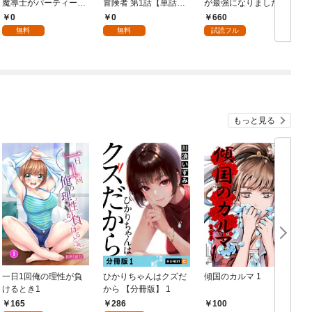
魔導士がパーティーク
冒険者 第1話【単話
が最強になりました ～
喚
ラッシャーで、俺の異
版】
シルバーフェンリルと
0
0
660
世界冒険者生活が崩壊
俺が異世界暮らしを始
無料
無料
試読フル
の危機な件について 第
めたら～ THE COMIC
1話【単話版】
1【電子限定もふもふ
特典付き】
もっと見る
一日1回俺の理性が負
ひかりちゃんはクズだ
傾国のカルマ 1
けるとき1
から 【分冊版】 1
版
165
286
100