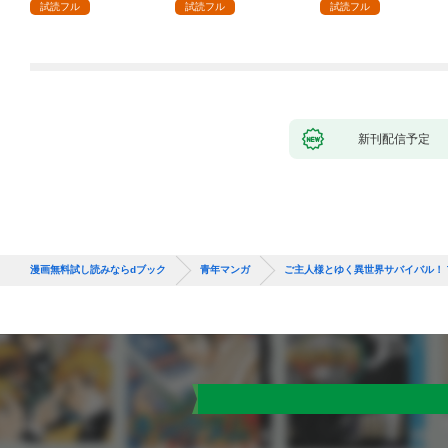
試読フル
試読フル
試読フル
新刊配信予定
漫画無料試し読みならdブック
青年マンガ
ご主人様とゆく異世界サバイバル！ TH