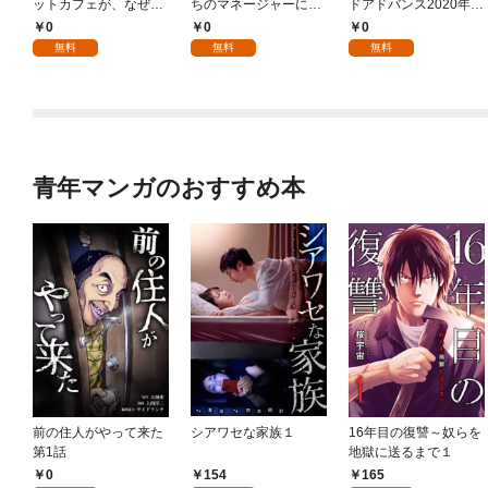
ットカフェが、なぜか
ちのマネージャーにな
ドアドバンス2020年1
クラスの美少女たちの
ったら、全員元カノだ
0月創刊準備号(vol.01)
0
0
0
溜まり場になった件。
った 第1話【単話版】
無料
無料
無料
第1話【単話版】
青年マンガのおすすめ本
前の住人がやって来た
シアワセな家族１
16年目の復讐～奴らを
第1話
地獄に送るまで１
0
154
165