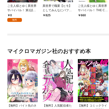
ご主人様とゆく異世界
異世界で職業【ヒモ】
ご主人様とゆく異世界
サバイバル！ 第1話
としてみんなにバフを
サバイバル！ THE CO
【単話版】
撒いてたら完全に逃げ
MIC 1
0
825
660
られなくなっていた 1
無料
マイクロマガジン社のおすすめ本
【無料】バイト先のネ
【無料】人気配信者た
【無料】コミックライ