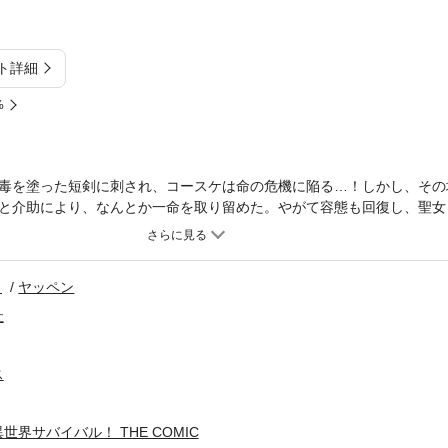
ト詳細
%
毒を塗った短剣に刺され、コースケは命の危機に陥る…！しかし、その
と介助により、なんとか一命を取り留めた。やがて容態も回復し、聖女
て動き出す――。その矢先、救出に訪れたメルティと運よく再会し二人
のもとを目指す！WEBコミック誌「コミックライドアドバンス2025年
」同単話版54話～59話までを収録しています。
ト
ヤッペン
社
ス
界サバイバル！ THE COMIC