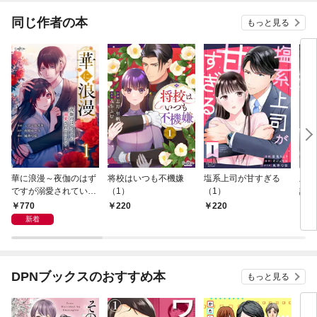
ら、溺愛が始まりまし
た～ 分冊版
同じ作者の本
もっと見る
華に浪漫～夜伽のはず
将校はいつも不機嫌
塩系上司が甘すぎる
上書
ですが溺愛されていま
（1）
（1）
誰か
す～【合冊版】（1）
冊版
770
220
220
1
新着
DPNブックスのおすすめ本
もっと見る