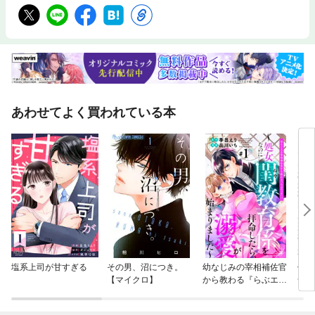
あわせてよく買われている本
塩系上司が甘すぎる
その男、沼につき。
幼なじみの宰相補佐官
傷だ
【マイクロ】
から教わる『らぶエッ
命は
チ』！？～処女なのに
まに
閨教育係を拝命した