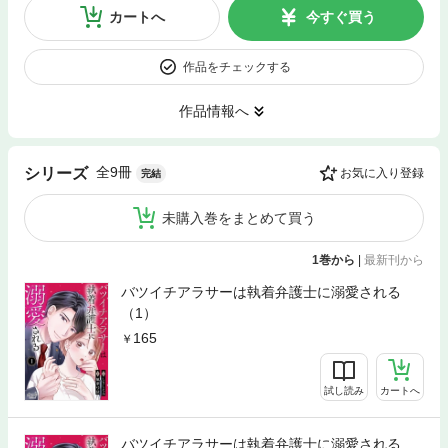
カートへ
今すぐ買う
作品をチェックする
作品情報へ
全9冊
シリーズ
お気に入り登録
完結
未購入巻をまとめて買う
1巻から
|
最新刊から
バツイチアラサーは執着弁護士に溺愛される
（1）
165
試し読み
カートへ
バツイチアラサーは執着弁護士に溺愛される