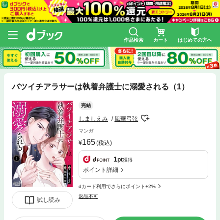
作品検索
カート
はじめての方へ
バツイチアラサーは執着弁護士に溺愛される（1）
完結
しましえみ
風華弓弦
マンガ
165
(税込)
1
pt
獲得
ポイント詳細
dカード利用でさらにポイント+2%
返品不可
試し読み