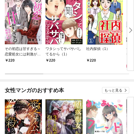
その初恋は甘すぎる～
ワタシってサバサバし
社内探偵（1）
使い
恋愛処女には刺激が強
てるから（1）
伝説
い～（1）
件【
8
220
220
220
女性マンガのおすすめ本
もっと見る