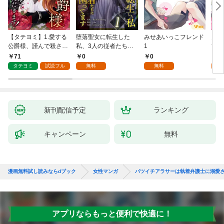
【タテヨミ】1.愛する
堕落聖女に転生した
みせあいっこフレンド
火の
公爵様、謹んで殺させ
私、3人の従者たちに
1
すが
ていただきます！
抱かれて困ってます 第
嫁と
71
0
0
2
1話
ます
タテヨミ
試読フル
無料
無料
試
新刊配信予定
ランキング
キャンペーン
無料
漫画無料試し読みならdブック
女性マンガ
バツイチアラサーは執着弁護士に溺愛
アプリならもっと便利で快適に！