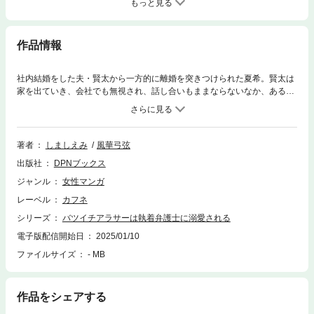
もっと見る
作品情報
社内結婚をした夫・賢太から一方的に離婚を突きつけられた夏希。賢太は
家を出ていき、会社でも無視され、話し合いもままならないなか、ある日
夏希のもとに夫の不倫を匂わすメールが差出人不明で送られてくる。別居
しているマンションに向かうと見知らぬ女とキスしている賢太の姿が─
─。ショックを受けて車道に飛び出した夏希を助けてくれたのは、数日前
にも盗撮事件で助けてくれたイケメン弁護士・時田だった。時田は夏希に
著者
しましえみ
風華弓弦
「どんな問題でも解決してみせます。その代わり──」と言い出し…？
出版社
DPNブックス
ジャンル
女性マンガ
レーベル
カフネ
シリーズ
バツイチアラサーは執着弁護士に溺愛される
電子版配信開始日
2025/01/10
ファイルサイズ
- MB
作品をシェアする