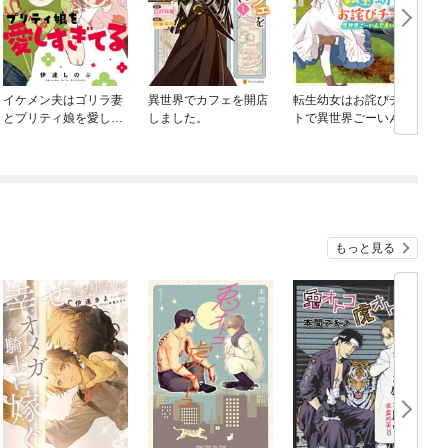
イケメン夫はゴリラ妻
異世界でカフェを開店
転生幼女はお詫びチー
とプリティ娘を愛しす
しました。
トで異世界ごーいんぐ
ぎてる
まいうぇい
もっと見る