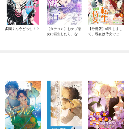
多聞くん今どっち！？
【タテヨミ】おデブ悪
【分冊版】転生しまし
女に転生したら、なぜ
て、現在は侍女でござ
かラスボス王子様に執
います。
着されています