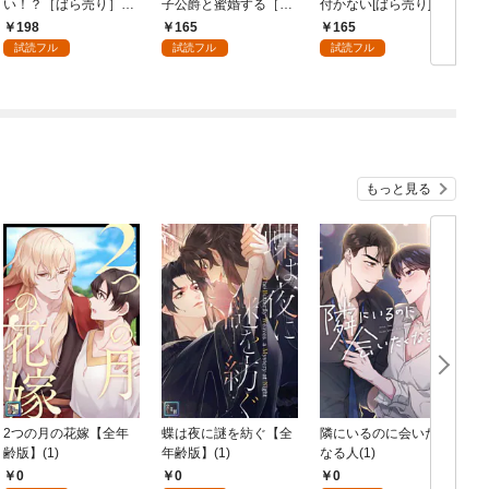
い！？［ばら売り］
子公爵と蜜婚する［ば
付かない[ばら売り]
第1話
ら売り］ 第1話
第1話
198
165
165
試読フル
試読フル
試読フル
もっと見る
2つの月の花嫁【全年
蝶は夜に謎を紡ぐ【全
隣にいるのに会いたく
齢版】(1)
年齢版】(1)
なる人(1)
0
0
0