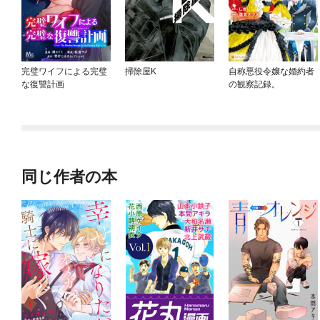
完璧ワイフによる完璧
掃除屋K
自称悪役令嬢な婚約者
な復讐計画
の観察記録。
同じ作者の本