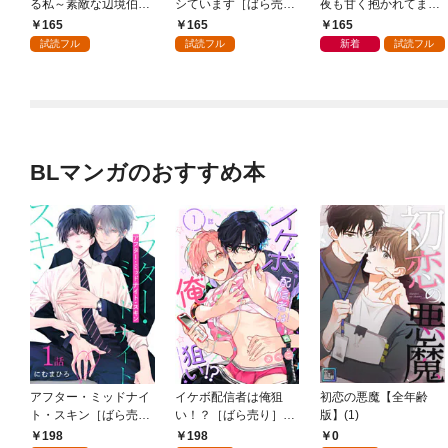
る私～素敵な辺境伯令
シています［ばら売
夜も甘く抱かれてます
息に腕を折られたの
り］ 第1話
［ばら売り］ 第1話
165
165
165
で、責任とってもらい
試読フル
試読フル
新着
試読フル
ます～［ばら売り］
第1話
BLマンガのおすすめ本
アフター・ミッドナイ
イケボ配信者は俺狙
初恋の悪魔【全年齢
ト・スキン［ばら売
い！？［ばら売り］
版】(1)
り］ 第1話
第1話
198
198
0