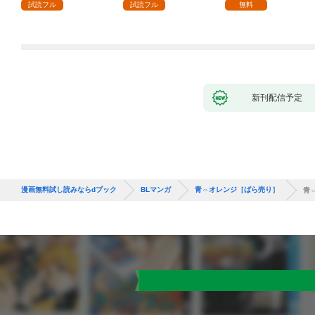
試読フル
試読フル
無料
新刊配信予定
漫画無料試し読みならdブック
BLマンガ
青⇔オレンジ［ばら売り］
青