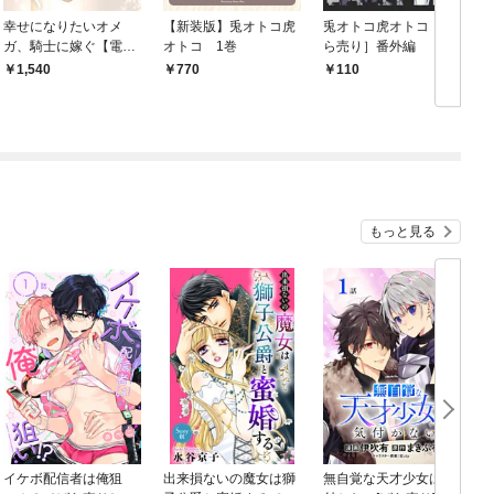
幸せになりたいオメ
【新装版】兎オトコ虎
兎オトコ虎オトコ［ば
ガ、騎士に嫁ぐ【電子
オトコ 1巻
ら売り］番外編
特別版】
1,540
770
110
もっと見る
イケボ配信者は俺狙
出来損ないの魔女は獅
無自覚な天才少女は気