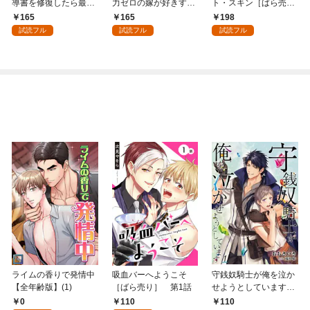
導書を修復したら最強
力ゼロの嫁が好きすぎ
ト・スキン［ばら売
の精霊が味方になりま
る～なぜか旦那様の心
り］ 第1話
165
165
198
した（クールな王弟殿
の声が聞こえます！？
試読フル
試読フル
試読フル
下がなぜかいつもそば
～［1話売り］ story0
にいます）～［ばら売
1
り］ 第1話
ライムの香りで発情中
吸血バーへようこそ
守銭奴騎士が俺を泣か
【全年齢版】(1)
［ばら売り］ 第1話
せようとしています
【単話】 1
0
110
110