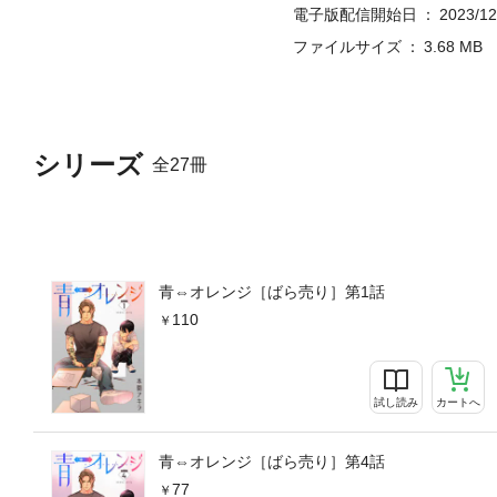
電子版配信開始日
2023/12
ファイルサイズ
3.68 MB
シリーズ
全27冊
青⇔オレンジ［ばら売り］第1話
110
試し読み
カートへ
青⇔オレンジ［ばら売り］第4話
77