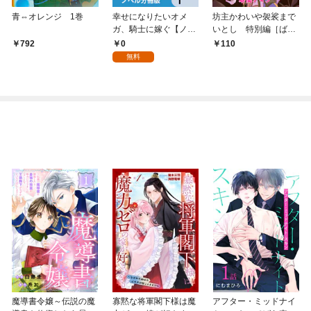
青⇔オレンジ 1巻
幸せになりたいオメ
坊主かわいや袈裟まで
ガ、騎士に嫁ぐ【ノベ
いとし 特別編［ばら
ル分冊版】 1
売り］
0
792
110
無料
魔導書令嬢～伝説の魔
寡黙な将軍閣下様は魔
アフター・ミッドナイ