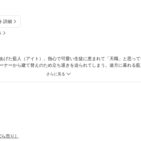
ト詳細
%
あげた藍人（アイト）。熱心で可愛い生徒に恵まれて「天職」と思って
ーナーから建て替えのため立ち退きを迫られてしまう。途方に暮れる藍
イルド・ガイ…彼の正体は！？本間アキラ、待望の新作登場！(この作
に収録されています。重複購入にご注意ください。)
ばら売り］