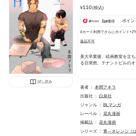
110
(税込)
ポイン
1
pt
獲得
dカード利用でさらにポイント+2
返品不可
美大卒業後、絵画教室を立ち
る日突然、テナントビルのオ
のはタトゥー＆グラサンのワ
ジン：花丸漫画 Vol.77
試し読み
著者
本間アキラ
出版社
白泉社
ジャンル
BLマンガ
レーベル
花丸漫画
掲載誌
花丸漫画
シリーズ
青⇔オレンジ［