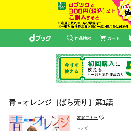
作品検索
カート
青⇔オレンジ［ばら売り］第1話
本間アキラ
マンガ