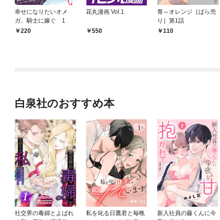
幸せになりたいオメ
花丸漫画 Vol.1
青⇔オレンジ［ばら売
ガ、騎士に嫁ぐ 1
り］第1話
220
550
110
白泉社のおすすめ本
社交界の毒婦とよばれ
私を叱る日鷹君と毎晩
新入社員の藤くんに今