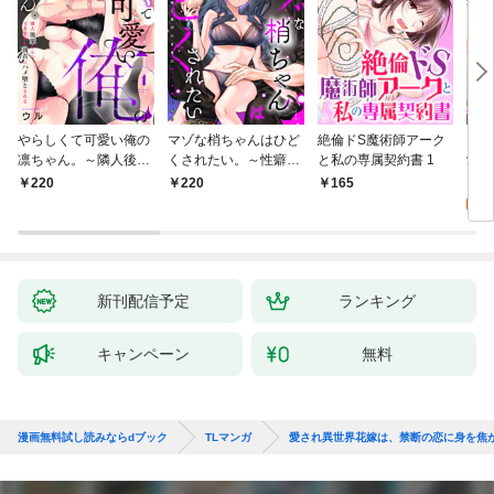
やらしくて可愛い俺の
マゾな梢ちゃんはひど
絶倫ドS魔術師アーク
キス
凛ちゃん。～隣人後輩
くされたい。～性癖マ
と私の専属契約書 1
愛？(
くんのイキすぎた執着
ッチした後輩と欲望の
0
220
220
165
にハメ堕とされる～(1)
ままにセックスしたら
～(1)
新刊配信予定
ランキング
キャンペーン
無料
漫画無料試し読みならdブック
TLマンガ
愛され異世界花嫁は、禁断の恋に身を焦