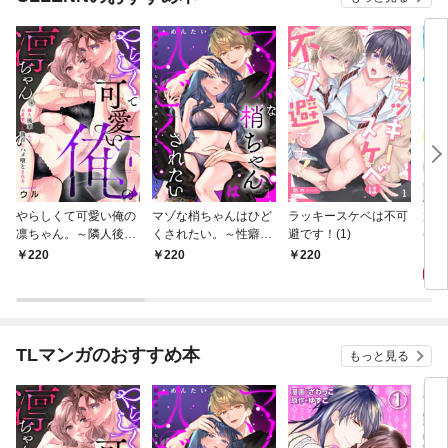
やらしくて可愛い俺の
マゾな梢ちゃんはひど
ラッキースケベは不可
放課
凛ちゃん。～隣人後輩
くされたい。～性癖マ
避です！(1)
(1)
くんのイキすぎた執着
ッチした後輩と欲望の
2
220
220
220
にハメ堕とされる～(1)
ままにセックスしたら
～(1)
TLマンガのおすすめ本
もっと見る