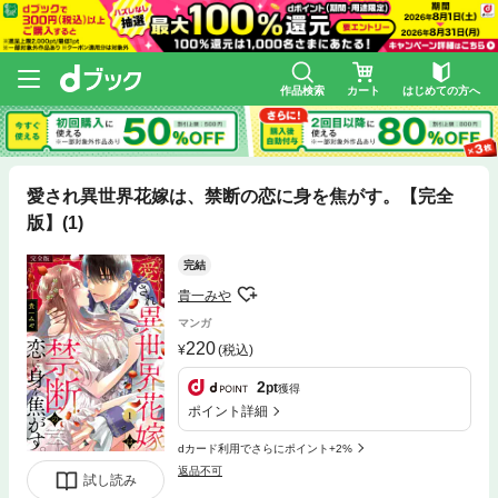
作品検索
カート
はじめての方へ
愛され異世界花嫁は、禁断の恋に身を焦がす。【完全
版】(1)
完結
貴一みや
マンガ
220
(税込)
2
pt
獲得
ポイント詳細
dカード利用でさらにポイント+2%
返品不可
試し読み