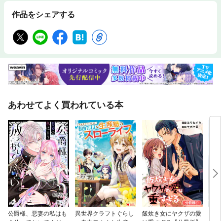
作品をシェアする
あわせてよく買われている本
公爵様、悪妻の私はも
異世界クラフトぐらし
飯炊き女にヤクザの愛
【タ