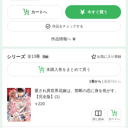
カートへ
今すぐ買う
作品をチェックする
作品情報へ
全13冊
シリーズ
お気に入り登録
完結
未購入巻をまとめて買う
1巻から
|
最新刊から
愛され異世界花嫁は、禁断の恋に身を焦がす。
【完全版】(1)
220
試し読み
カートへ