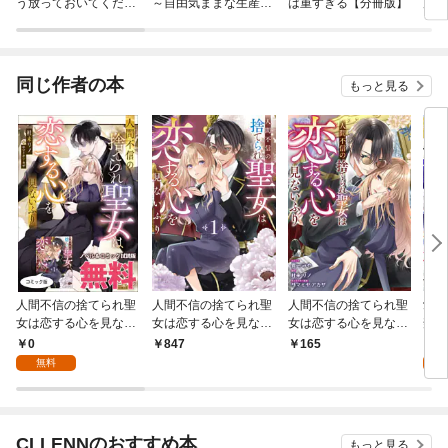
う放っておいてくださ
～自由気ままな生産職
は重すぎる【分冊版】
度目
い 【連載版】
のほのぼのスローライ
フ～（コミック）
同じ作者の本
もっと見る
人間不信の捨てられ聖
人間不信の捨てられ聖
人間不信の捨てられ聖
愛さ
女は恋する心を見ない
女は恋する心を見ない
女は恋する心を見ない
禁断
ふり ノベル&コミッ
ふり: 1【電子限定描き
ふり 【連載版】: 1
す。(
0
1
847
165
ク試読版
下ろし付き】
無料
試
CLLENNのおすすめ本
もっと見る