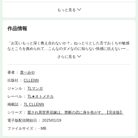
もっと見る
作品情報
「お互いもっと深く教え合わないか？」ねっとりとした舌でおくちや敏感
なところを責められて…こんなのダメなのに知らない快感に抗えないー
ー。前世で教師をしていたミトが転生したのは、白と黒の二人の王が統治
する魔法の国。 しきたりにより、花嫁として異世界召喚されたミトは、王
子たちが通う学園で寮生活を始める。”呪いの指輪”に隠された真実とダメ
とわかっていても求め合う王子とのキケンな恋の行方は…！【完全版】は
著者
貴一みや
コイパレ発の『愛され異世界花嫁は、禁断の恋に身を焦がす。』をTL版に
出版社
CLLENN
再編集したものです。重複購入にお気を付けください。
ジャンル
TLマンガ
レーベル
TL★オトメチカ
掲載誌
TL CLLENN
シリーズ
愛され異世界花嫁は、禁断の恋に身を焦がす。【完全版】
電子版配信開始日
2025/01/19
ファイルサイズ
- MB