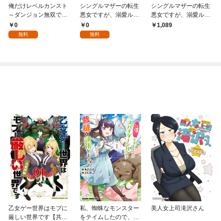
俺だけレベルカンスト
シングルマザーの転生
シングルマザーの転生
～ダンジョン無双で億
悪女ですが、溺愛ルー
悪女ですが、溺愛ルー
バズ配信～ 第1話(1)
トつかみました！ 第１
トつかみました！1巻
0
0
1,089
話
【単行本限定特典付
無料
無料
き】
乙女ゲー世界はモブに
私、蜘蛛なモンスター
美人女上司滝沢さん
厳しい世界です【共和
をテイムしたので、ス