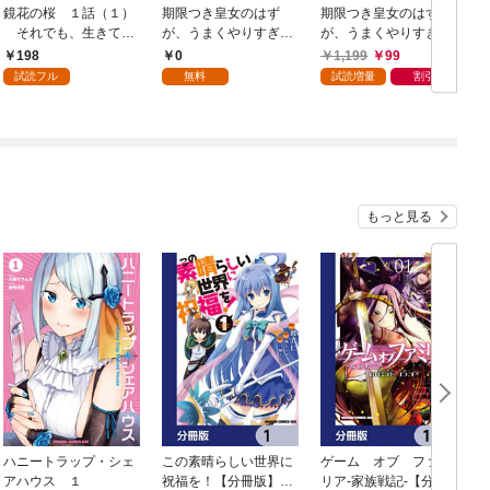
鏡花の桜 １話（１）
期限つき皇女のはず
期限つき皇女のはず
それでも、生きてい
が、うまくやりすぎて
が、うまくやりすぎて
く
しまったようです【分
しまったようです １
198
0
1,199
99
冊版】 1
試読フル
無料
試読増量
割引
す
もっと見る
ハニートラップ・シェ
この素晴らしい世界に
ゲーム オブ ファミ
アハウス １
祝福を！【分冊版】
リア-家族戦記-【分冊
イ