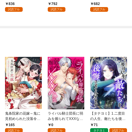
国編】 ０１
パイダーシルクで裁縫
836
792
682
を頑張ります！ 1
試読フル
試読フル
試読フル
鬼条院家の花嫁～鬼に
ライバル騎士団長に弱
【タテヨミ】1.二度目
見初められた没落令嬢
みを握られてXXXな勝
の人生、敵たちを後悔
～１
負をすることになりま
させてみせます
165
0
71
した第1話
試読フル
試読フル
タテヨミ
試読フル