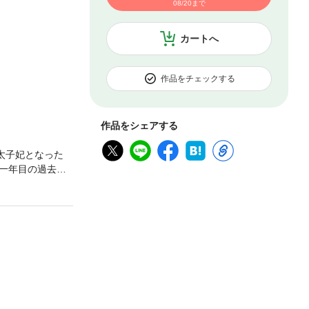
08/20まで
カートへ
作品をチェックする
作品をシェアする
太子妃となった
一年目の過去に
の決意を聞いた