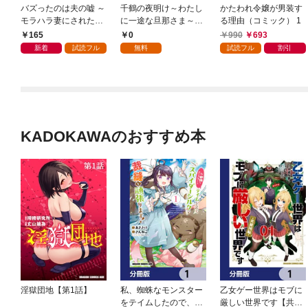
バズったのは夫の嘘 ～
千鶴の夜明け～わたし
かたわれ令嬢が男装す
モラハラ妻にされた私
に一途な旦那さま～
る理由（コミック） 1
の復讐記～ 第1話
【分冊版】 1話「北条
165
0
990
693
家の生贄（１）」
新着
試読フル
無料
試読フル
割引
KADOKAWAのおすすめ本
淫獄団地【第1話】
私、蜘蛛なモンスター
乙女ゲー世界はモブに
をテイムしたので、ス
厳しい世界です【共和