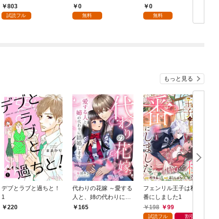
1
版】 1
803
0
0
試読フル
無料
無料
もっと見る
デブとラブと過ちと！
代わりの花嫁 ～愛する
フェンリル王子は私を
1
人と、姉の代わりに結
番にしました1
婚します～ 1
198
99
220
165
試読フル
割引