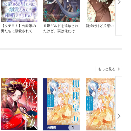
【タテヨミ】公爵家の
Ｓ級ギルドを追放され
新婚だけど片想い
男たちに溺愛されて離
たけど、実は俺だけド
婚できません！
ラゴンの言葉がわかる
ので、気付いたときに
は竜騎士の頂点を極め
てました。
もっと見る