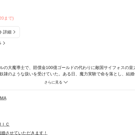
/20まで)
ト詳細
%
ルの大魔導士で、賠償金100億ゴールドの代わりに敵国サイフォスの皇
奴隷のような扱いを受けていた。ある日、魔力実験で命を落とし、結婚
るため、賠償金を稼いで離婚しようと決意したシェリア。しかし、彼女
っていて…？「もうあなたの言いなりにはならない！」
IMA
ＭＩＣ
離婚させていただきます！