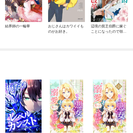
結界師の一輪華
おじさんはカワイイも
辺境の貧乏伯爵に嫁ぐ
のがお好き。
ことになったので領地
改革に励みます ～th
e letter from Boule～