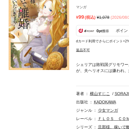
マンガ
99
(税込)
1,078
(2026/08
ポイン
0
pt
獲得
dカード利用でさらにポイント+2
返品不可
シェリアは敗戦国グリモワー
が、夫ヘリオスには嫌われ、
戻る。悲惨な結婚生活を避け
ヘリオスの反応が以前とは違
著者
横山すじこ
SORAJ
出版社
KADOKAWA
ジャンル
少女マンガ
レーベル
ＦＬＯＳ ＣＯ
シリーズ
旦那様、稼いで