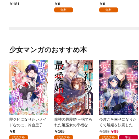
パイダーシルクで裁縫
国編】【分冊版】 1
0
0
181
を頑張ります！【分冊
無料
無料
版】 1
少女マンガのおすすめ本
即クビになりたいメイ
龍神の最愛婚 ～捨てら
今度こそ幸せになりた
ドなのに、冷血皇子に
れた姫巫女の幸福な嫁
くて離婚を決意したと
執着されています第1
入り～: 1
ころ、無表情な旦那様
0
165
198
99
話
が「愛してる」と言っ
試読フル
試読フル
試読フル
割引