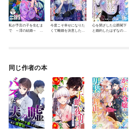
私が予言の子を生むま
今度こそ幸せになりた
心を閉ざした公爵閣下
で ～澪の結婚～ 傷
くて離婚を決意したと
と婚約したはずなの
モノの花嫁 外伝 分
ころ、無表情な旦那様
に、なぜか大切にされ
冊版
が「愛してる」と言っ
てしまってます！ 【単
てきました。
話版】
同じ作者の本