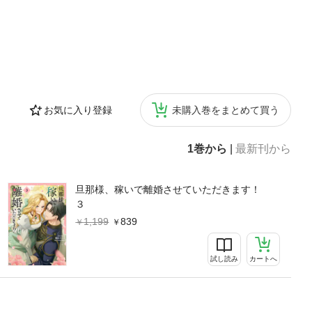
お気に入り登録
未購入巻をまとめて買う
1巻から
|
最新刊から
旦那様、稼いで離婚させていただきます！
３
1,199
839
試し読み
カートへ