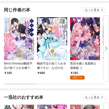
同じ作者の本
もっと見る
Berry’sFantasy離縁予
離縁予定の捨てられ令
悪役令嬢と鬼畜騎士
悪女
定の捨てられ令嬢です
嬢ですが、なぜか次期
連載版: 1
私）
が、なぜか次期公爵様
公爵様の溺愛が始まり
愛さ
165
165
660
2
の溺愛が始まりました
ました1巻
す！
試読フル
1巻
一迅社のおすすめ本
もっと見る