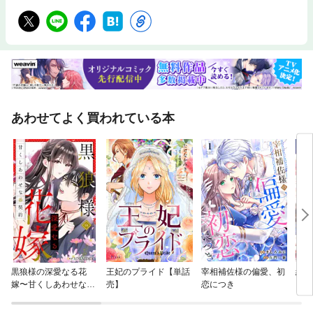
あわせてよく買われている本
黒狼様の深愛なる花
王妃のプライド【単話
宰相補佐様の偏愛、初
結界
嫁〜甘くしあわせな番
売】
恋につき
契約〜（分冊版）