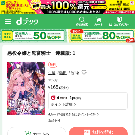
作品検索
カート
はじめての方へ
悪役令嬢と鬼畜騎士 連載版: 1
無料
生還
猫田
他1名
マンガ
165
(税込)
1
pt
獲得
ポイント詳細
dカード利用でさらにポイント+2%
返品不可
無料で読む
カートへ