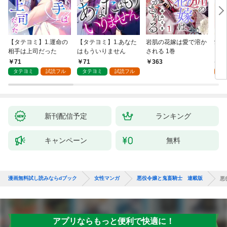
【タテヨミ】1.運命の
【タテヨミ】1.あなた
岩肌の花嫁は愛で溶か
愛し
相手は上司だった
はもういりません
される 1巻
い 
71
71
1
363
タテヨミ
試読フル
タテヨミ
試読フル
試
新刊配信予定
ランキング
キャンペーン
無料
漫画無料試し読みならdブック
女性マンガ
悪役令嬢と鬼畜騎士 連載版
悪
アプリならもっと便利で快適に！