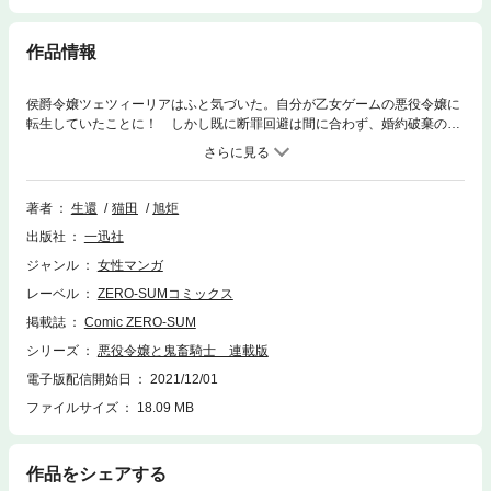
作品情報
侯爵令嬢ツェツィーリアはふと気づいた。自分が乙女ゲームの悪役令嬢に
転生していたことに！ しかし既に断罪回避は間に合わず、婚約破棄の
後、ヒロインにハメられて娼婦に堕とされてしまう。最初の客として訪れ
たのは、ヒロインの幼馴染でチートな近衛騎士団副団長ルカス・ヘアプス
ト。怯えたツェツィーリアだが、執拗に抱かれた翌日、目覚めたところは
ヘアプスト公爵邸だった。しかも、下腹部には誓紋が刻まれ、ルカスの婚
著者
生還
猫田
旭炬
約者になっていて――!? 漫画内の告知等は過去のものとなりますので、
出版社
一迅社
ご注意ください。
ジャンル
女性マンガ
レーベル
ZERO-SUMコミックス
掲載誌
Comic ZERO-SUM
シリーズ
悪役令嬢と鬼畜騎士 連載版
電子版配信開始日
2021/12/01
ファイルサイズ
18.09 MB
作品をシェアする