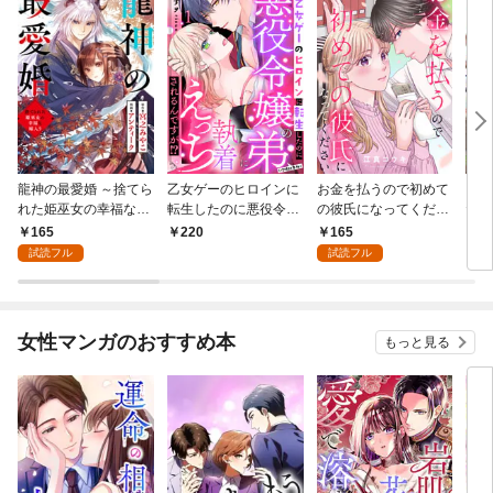
龍神の最愛婚 ～捨てら
乙女ゲーのヒロインに
お金を払うので初めて
こど
れた姫巫女の幸福な嫁
転生したのに悪役令嬢
の彼氏になってくださ
た令
入り～: 1
の弟（攻略対象外）に
い: 1
者に
165
165
220
1
執着えっちされるんで
試読フル
試読フル
すが！？: 1
女性マンガのおすすめ本
もっと見る