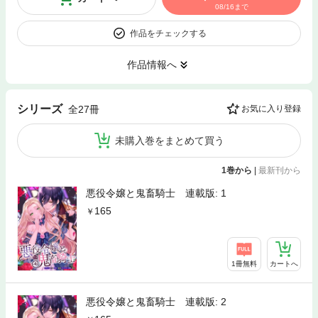
08/16まで
作品をチェックする
作品情報へ
シリーズ
全27冊
お気に入り登録
未購入巻をまとめて買う
1巻から
|
最新刊から
悪役令嬢と鬼畜騎士 連載版: 1
165
1冊無料
カートへ
悪役令嬢と鬼畜騎士 連載版: 2