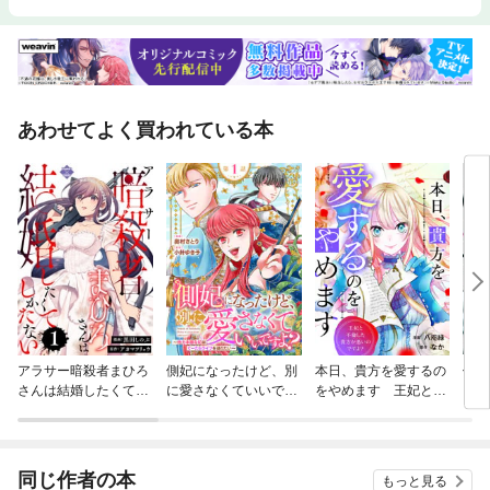
あわせてよく買われている本
アラサー暗殺者まひろ
側妃になったけど、別
本日、貴方を愛するの
僕の
さんは結婚したくてし
に愛さなくていいです
をやめます 王妃と不
いい
かたない
よ？～他力本願な妃は
倫した貴方が悪いので
ぐーたらライフを送り
すよ？（分冊版）
たい～（話売り）
同じ作者の本
もっと見る