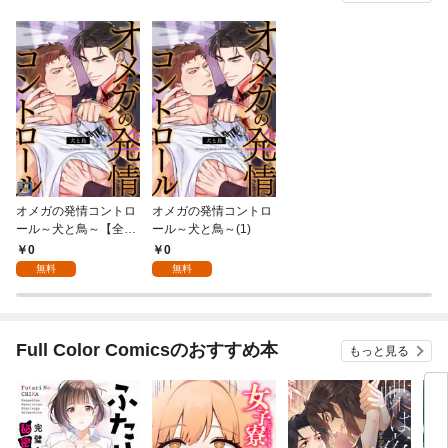
オメガの発情コントロ
オメガの発情コントロ
ール～犬と鳥～【全年
ール～犬と鳥～(1)
齢版】(1)
0
0
無料
無料
Full Color Comicsのおすすめ本
もっと見る