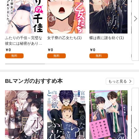
ふたりの千佳～完璧な
女子寮の乙女たち(1)
蝶は夜に謎を紡ぐ(1)
虎と
彼女には秘密がありま
した(1)
0
0
0
0
無料
無料
無料
BLマンガのおすすめ本
もっと見る