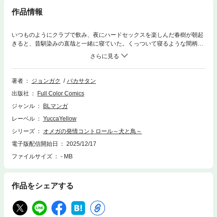
作品情報
いつものようにクラブで飲み、夜にハードセックスを楽しんだ春樹が朝起
きると、昔馴染みの直哉と一緒に寝ていた。くっついて寝るような間柄で
もないのに一体どうして?起き上がろうとするも腰が痛いし、昨夜の記憶
も途中で途切れてどうにも思い出せない。そんな春樹に「俺と寝たんだ」
と言ってくる直哉。どうにも信じられないが、デタラメを言うようなやつ
じゃない…。直哉の言葉を受け入れるしかない春樹だったが、その時を境
著者
ジョンガク
バカサタン
に二人の関係が変わり始める。
出版社
Full Color Comics
ジャンル
BLマンガ
レーベル
YuccaYellow
シリーズ
オメガの発情コントロール～犬と鳥～
電子版配信開始日
2025/12/17
ファイルサイズ
- MB
作品をシェアする