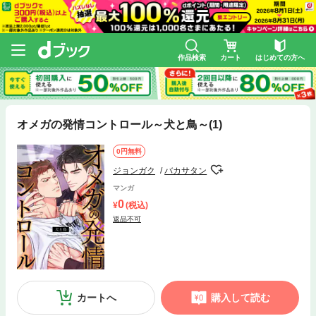
作品検索
カート
はじめての方へ
オメガの発情コントロール～犬と鳥～(1)
0円無料
ジョンガク
バカサタン
マンガ
0
(税込)
返品不可
カートへ
購入して読む