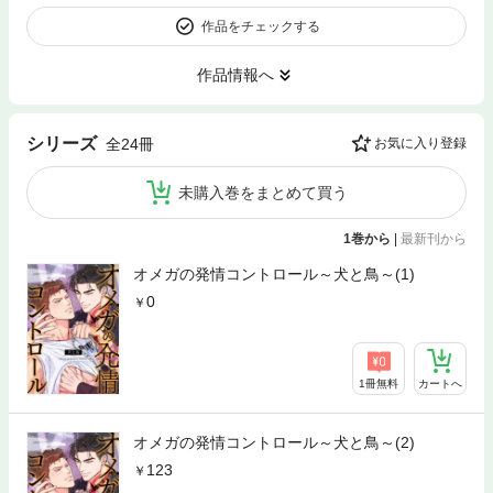
作品をチェックする
作品情報へ
シリーズ
全24冊
お気に入り登録
未購入巻をまとめて買う
1巻から
|
最新刊から
オメガの発情コントロール～犬と鳥～(1)
0
1冊無料
カートへ
オメガの発情コントロール～犬と鳥～(2)
123