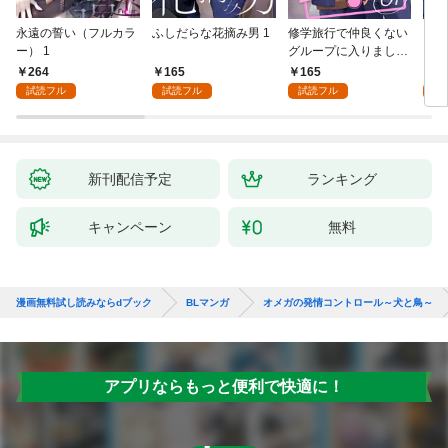
永遠の誓い（フルカラ
ふしだらな花摘み男 1
修学旅行で仲良くない
アル
ー） 1
グループに入りました
にな
【単話版】1巻
最強
264
165
165
0
が、
試読フル
試読フル
試読フル
ら執
す～
オラ
新刊配信予定
ランキング
キャンペーン
無料
漫画無料試し読みならdブック
BLマンガ
オメガの発情コントロール～犬と鳥～
アプリならもっと便利で快適に！