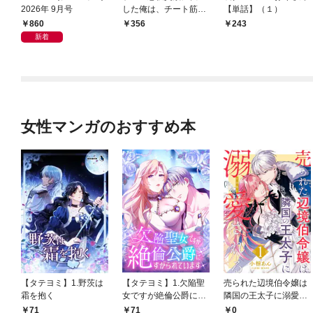
2026年 9月号
した俺は、チート筋肉
【単話】（１）
で無双する【単話】
860
356
243
（１）
新着
女性マンガのおすすめ本
【タテヨミ】1.野茨は
【タテヨミ】1.欠陥聖
売られた辺境伯令嬢は
霜を抱く
女ですが絶倫公爵にす
隣国の王太子に溺愛さ
がられています
れる 1
71
71
0