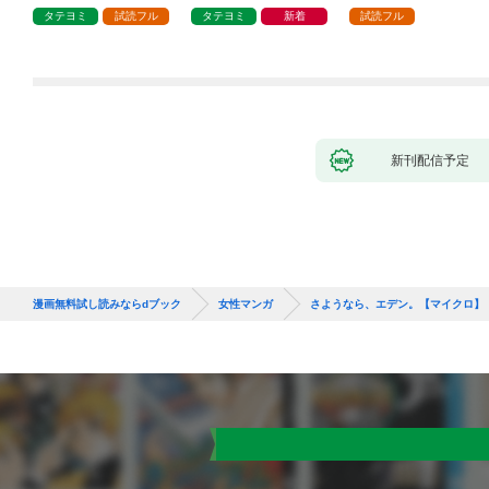
タテヨミ
試読フル
タテヨミ
新着
試読フル
新刊配信予定
漫画無料試し読みならdブック
女性マンガ
さようなら、エデン。【マイクロ】