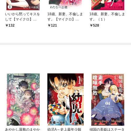
いいから黙ってキスを
18歳、新妻、不倫しま
18歳、新妻、不倫しま
して【マイクロ】
す。【マイクロ】
す。（１）
（１）
（１）
132
121
528
あやかし屋敷のまやか
幼児A～史上最年少殺
傾国の美姫はステータ