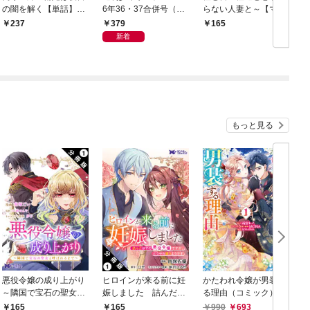
の闇を解く【単話】
6年36・37合併号（20
らない人妻と～【マイ
（１）
26年8月5日発売号）
クロ】（１）
379
237
165
新着
もっと見る
悪役令嬢の成り上がり
ヒロインが来る前に妊
かたわれ令嬢が男装す
～隣国で宝石の聖女と
娠しました 詰んだは
る理由（コミック） 1
呼ばれるまで～（コミ
ずの悪役令嬢ですが、
165
165
990
693