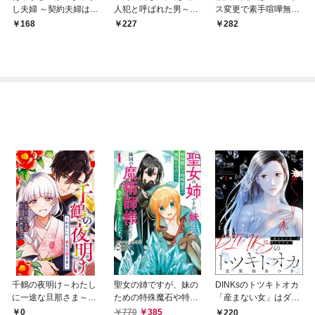
し夫婦 ～契約夫婦は鎌
人犯と呼ばれた男～
ス変更で素手喧嘩無敗
倉で妖怪の集う家を守
【単話】（１）
になりました【単話】
168
227
282
る～【単話】（１）
（１）
千鶴の夜明け～わたし
聖女の姉ですが、妹の
DINKsのトツキトオカ
に一途な旦那さま～
ための特殊魔石や特殊
「産まない女」はダメ
【分冊版】 1話「北条
薬草の採取をやめた
ですか？（分冊版）
0
770
385
220