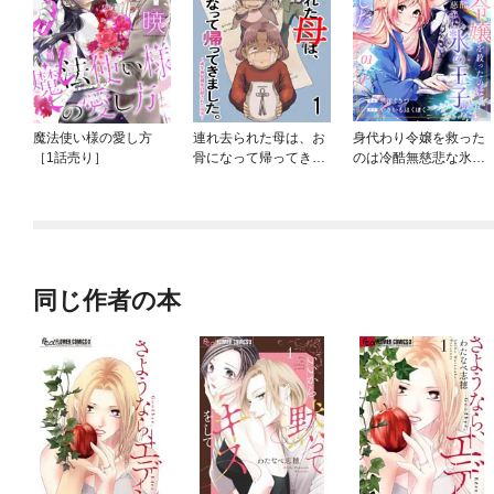
魔法使い様の愛し方
連れ去られた母は、お
身代わり令嬢を救った
［1話売り］
骨になって帰ってきま
のは冷酷無慈悲な氷の
した。～成年後見制度
王子の愛でした
の隠された真実～ 【せ
らびぃ連載版】
同じ作者の本