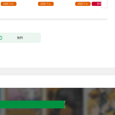
ック） 分冊版 1
どうやら違うようです
試読フル
試読フル
試読フル
割引
（コミック） 分冊版 1
版
無料