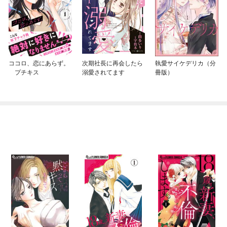
ココロ、恋にあらず。
次期社長に再会したら
執愛サイケデリカ（分
プチキス
溺愛されてます
冊版）