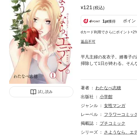
121
(税込)
ポイン
1
pt
獲得
dカード利用でさらにポイント+2
返品不可
平凡主婦の友衣子。婿養子の
掃除して1日が終わる。そん
が…！？
著者
わたなべ志穂
試し読み
出版社
小学館
ジャンル
女性マンガ
レーベル
フラワーコミック
掲載誌
プチコミック
シリーズ
さようなら、エ