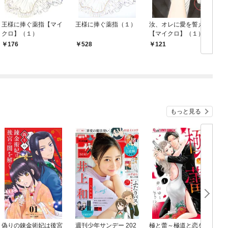
王様に捧ぐ薬指【マイ
王様に捧ぐ薬指（１）
汝、オレに愛を誓え
クロ】（１）
【マイクロ】（１）
176
528
121
もっと見る
偽りの錬金術妃は後宮
週刊少年サンデー 202
極と蕾～極道と恋を知