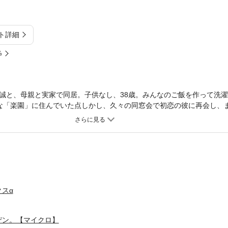
ト詳細
%
誠と、母親と実家で同居。子供なし、38歳。みんなのご飯を作って洗
な「楽園」に住んでいた点しかし、久々の同窓会で初恋の彼に再会し、
スα
デン。【マイクロ】