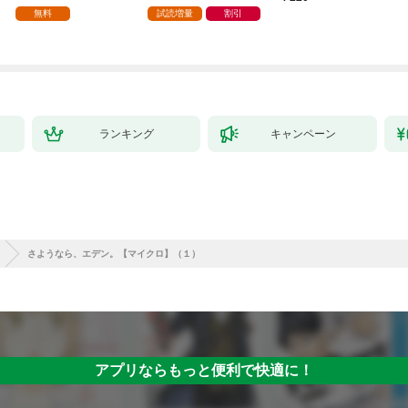
家の生贄（１）」
ら、隣国の魔術師様の
【第1話】
無料
試読増量
割引
元で幸せになりまし
た！（コミック） 1巻
ランキング
キャンペーン
さようなら、エデン。【マイクロ】（１）
アプリならもっと便利で快適に！