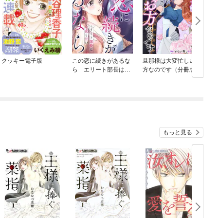
クッキー電子版
この恋に続きがあるな
旦那様は大変忙しいお
ら エリート部長は今
方なのです（分冊版）
夜も甘い
もっと見る