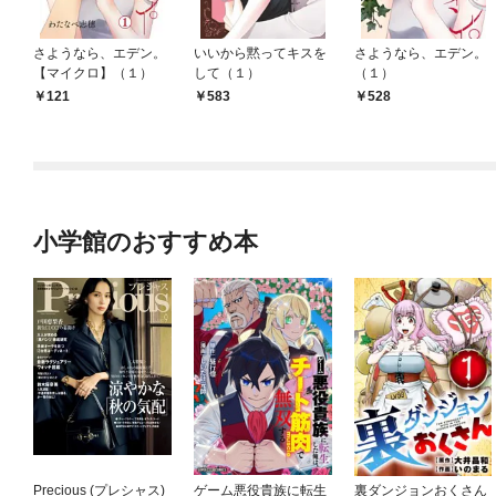
さようなら、エデン。
いいから黙ってキスを
さようなら、エデン。
【マイクロ】（１）
して（１）
（１）
121
583
528
小学館のおすすめ本
Precious (プレシャス)
ゲーム悪役貴族に転生
裏ダンジョンおくさん