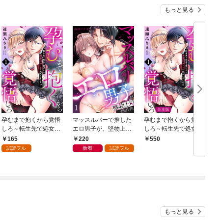
もっと見る
孕むまで抱くから覚悟
マッスルバーで推した
孕むまで抱くから覚悟
しろ～転生先で処女を
エロ男子が、堅物上司
しろ～転生先で処女を
捧げたら溺愛Hルート
だった件。(1)
捧げたら溺愛Hルート
165
220
550
に突入しました！？～
に突入しました！？～
試読フル
新着
試読フル
(1)
【合本版】(1)
もっと見る