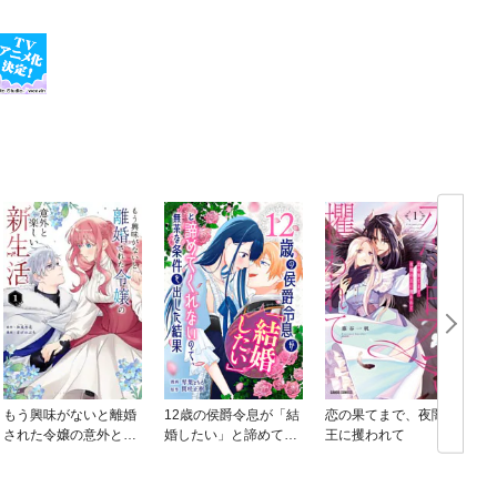
もう興味がないと離婚
12歳の侯爵令息が「結
恋の果てまで、夜闇の
された令嬢の意外と楽
婚したい」と諦めてく
王に攫われて
しい新生活
れないので、無茶な条
件を出した結果