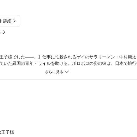
ト詳細
%
王子様でした――。】仕事に忙殺されるゲイのサラリーマン・中村康太
ていた異国の青年・ライルを助ける。ボロボロの姿の彼は、日本で旅行
。仕方なくライルを家に連れ帰り、シャワーを貸すと、出てきた彼は目
束の間、康太が不意に開いたノートパソコンから、昨晩見ていたゲイA
動揺する康太に対して、ライルは「わたしの体でお礼できる？」と言っ
独なゲイリーマン】この夜の出会いが2人の運命を変える、身分差ロマ
の王子様