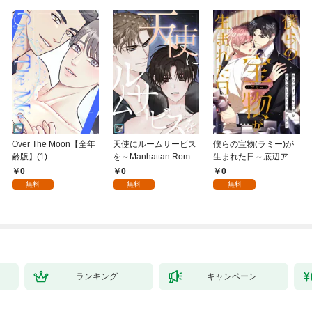
Over The Moon【全年
天使にルームサービス
僕らの宝物(ラミー)が
齢版】(1)
を～Manhattan Roma
生まれた日～底辺アイ
nce【全年齢版】(1)
ドルの僕を、また愛し
0
0
0
てくれますか？(1)
無料
無料
無料
ランキング
キャンペーン