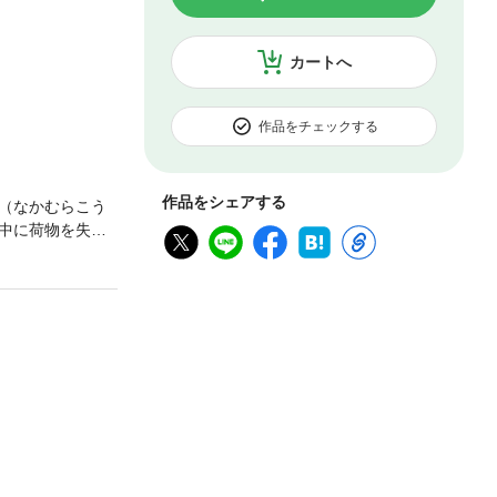
カートへ
作品をチェックする
作品をシェアする
（なかむらこう
中に荷物を失く
を見張るほどの
Vが再生されてし
てきて―…！？
ンチックラブスト