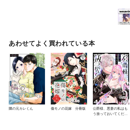
あわせてよく買われている本
隣の元カレくん
傷モノの花嫁 分冊版
公爵様、悪妻の私はも
う放っておいてくださ
い 【連載版】