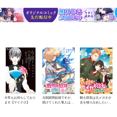
今宵もお待ちしており
元戦闘用奴隷ですが、
騎士団長は元メガネ少
ます【マイクロ】
助けてくれた竜人は番
女を独り占めしたい
だそうです。【分冊
連載版
版】