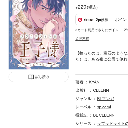
220
(税込)
ポイン
2
pt
獲得
dカード利用でさらにポイント+2
返品不可
【拾ったのは、宝石のような
た）は、ある夜に公園で倒れ
して途方に暮れていたという
美貌の持ち主だった！驚きも
試し読み
まう。引かれると思い激しく
著者
KYAN
【褐色イケメン異国王子×孤
ーリー
出版社
CLLENN
ジャンル
BLマンガ
レーベル
spicomi
掲載誌
BL CLLENN
シリーズ
ラブラドライト