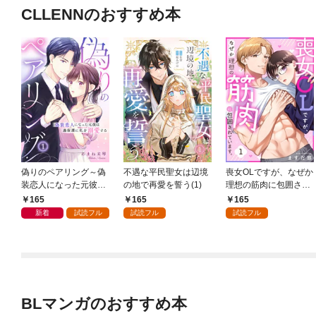
CLLENNのおすすめ本
偽りのペアリング～偽
不遇な平民聖女は辺境
喪女OLですが、なぜか
装恋人になった元彼は
の地で再愛を誓う(1)
理想の筋肉に包囲され
過保護に私を溺愛する
ています。(1)
165
165
165
～(1)
新着
試読フル
試読フル
試読フル
BLマンガのおすすめ本