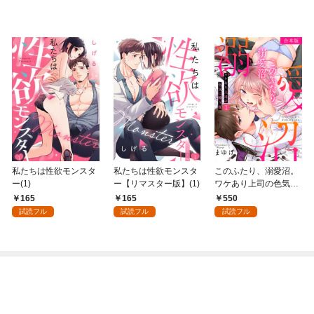
私たちは性欲モンスタ
私たちは性欲モンスタ
このふたり、溺愛沼。
ー(1)
ー【リマスター版】(1)
ワケあり上司の色気に
酔う夜【合本版】(1)
165
165
550
試読フル
試読フル
試読フル