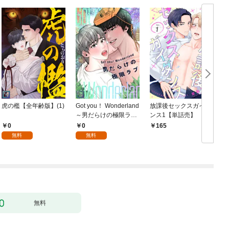
虎の檻【全年齢版】(1)
Got you！ Wonderland
放課後セックスガイダ
～男だらけの極限ラブ
ンス1【単話売】
～【全年齢版】(1)
0
0
165
無料
無料
無料