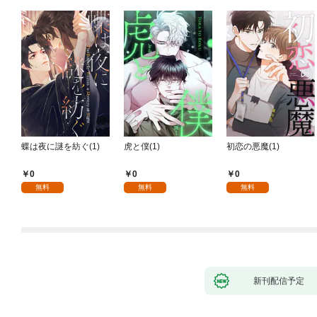
蝶は夜に謎を紡ぐ(1)
虎と僕(1)
初恋の悪魔(1)
0
0
0
無料
無料
無料
新刊配信予定