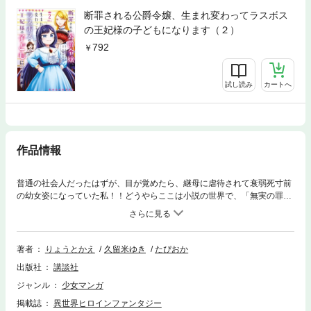
断罪される公爵令嬢、生まれ変わってラスボス
の王妃様の子どもになります（２）
792
試し読み
カートへ
作品情報
普通の社会人だったはずが、目が覚めたら、継母に虐待されて衰弱死寸前
の幼女姿になっていた私！！どうやらここは小説の世界で、「無実の罪で
断罪される悪役令嬢」・リリアに転生していたらしい。でも、前世の記憶
を思い出したからには、思い通りになるものか…！！手始めにこの世界の
ラスボス・ヒルベルト王妃に助けを求めたら、まさかの養子入り成功―
―！？しかも、その王妃には溺愛されるわ、可愛すぎる兄はできるわで、
著者
りょうとかえ
久留米ゆき
たぴおか
私の第二の人生、満たされすぎ……！？断罪幼女→ラスボス養女になって
出版社
講談社
一発逆転！やり直し＆成り上がりヒロインファンタジーの始まりです☆
ジャンル
少女マンガ
掲載誌
異世界ヒロインファンタジー