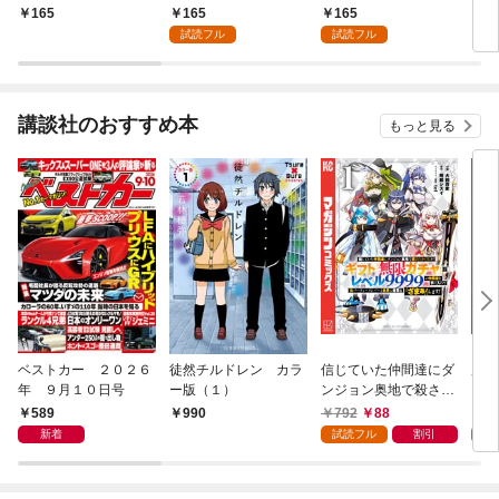
ちと二重生活のハーレ
【分冊版】1
貞操逆転異世界に漂着
よう
165
165
165
1,
ムライフ～ 1
したんだが【分冊版】
歌し
試読フル
試読フル
1
ート
して
限定
講談社のおすすめ本
もっと見る
ベストカー ２０２６
徒然チルドレン カラ
信じていた仲間達にダ
魔女
年 ９月１０日号
ー版（１）
ンジョン奥地で殺され
かけたがギフト『無限
589
792
88
7
990
ガチャ』でレベル９９
新着
試読フル
割引
試
９９の仲間達を手に入
れて元パーティーメン
バーと世界に復讐＆