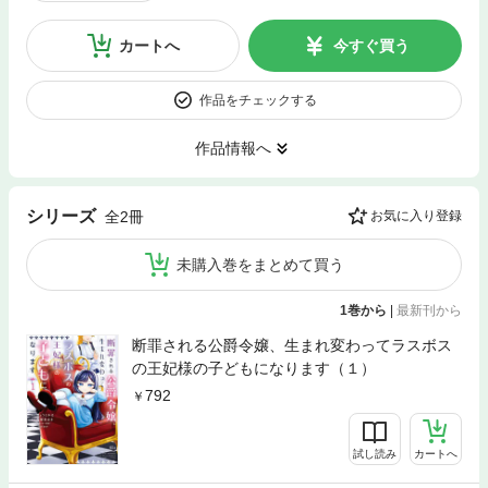
カートへ
今すぐ買う
作品をチェックする
作品情報へ
シリーズ
全2冊
お気に入り登録
未購入巻をまとめて買う
1巻から
|
最新刊から
断罪される公爵令嬢、生まれ変わってラスボス
の王妃様の子どもになります（１）
792
試し読み
カートへ