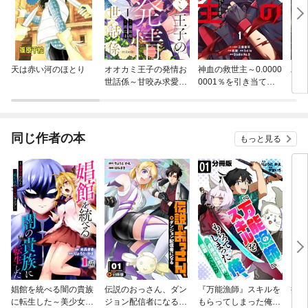
天は赤い河のほとり
オオカミ王子の発情お
神血の救世主～0.0000
バッ
世話係～甘咬み求愛か
0001％を引き当て最
ロイ
らは逃げられない！？
強へ～【電子書籍特典
今世
～
付】
りが
てく
OMI
同じ作者の本
もっと見る
娼館を統べる闇の貴族
伝説のおっさん、ダン
『万能漁師』スキルを
捨て
に転生した～美少女た
ジョン配信者になる
もらってしまった俺、
ら繁