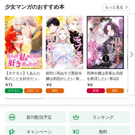
『ざまぁ！』します！
少女マンガのおすすめ本
もっと見る
（１）
【タテヨミ】1.あんた
絶対に死ぬモブ悪役令
死神令嬢は黒幕お兄様
レベ
私のことを好きだった
嬢は初恋がしたい 第1
を救済したい 第1話
なり
の？
話
71
0
0
0
タテヨミ
試読フル
無料
新着
無料
新刊配信予定
ランキング
キャンペーン
無料