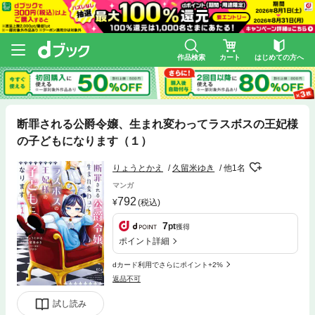
作品検索
カート
はじめての方へ
断罪される公爵令嬢、生まれ変わってラスボスの王妃様
の子どもになります（１）
りょうとかえ
久留米ゆき
他1名
マンガ
792
(税込)
7
pt
獲得
ポイント詳細
dカード利用でさらにポイント+2%
返品不可
試し読み