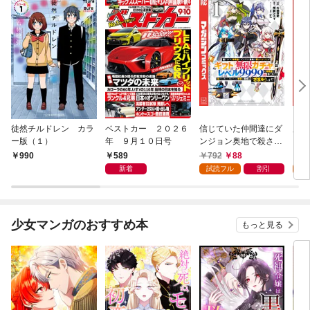
徒然チルドレン カラ
ベストカー ２０２６
信じていた仲間達にダ
魔女
ー版（１）
年 ９月１０日号
ンジョン奥地で殺され
かけたがギフト『無限
589
792
88
7
990
ガチャ』でレベル９９
新着
試読フル
割引
試
９９の仲間達を手に入
れて元パーティーメン
バーと世界に復讐＆
『ざまぁ！』します！
少女マンガのおすすめ本
もっと見る
（１）