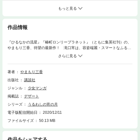
もっと見る
作品情報
『ひるなかの流星』『椿町ロンリープラネット』（ともに集英社刊）の、
やまもり三香、待望の最新作！ 滝口宵は、容姿端麗・スマートなふるま
いで「王子」と呼ばれる女子。少女漫画のヒーローみたい、と憧れられて
いることに複雑な思いを抱いていた。そんなとき突然出会ったのは、同じ
く「王子」と呼ばれる一つ上の男子、市村先輩。彼のちょっと失礼な物言
いに全然王子っぽくないと思っていた宵だけど…!? ともに「王子」と呼
著者
やまもり三香
ばれる男女の物語が回り始めるーー！
出版社
講談社
ジャンル
少女マンガ
掲載誌
デザート
シリーズ
うるわしの宵の月
電子版配信開始日
2020/12/11
ファイルサイズ
50.13 MB
作品をシェアする