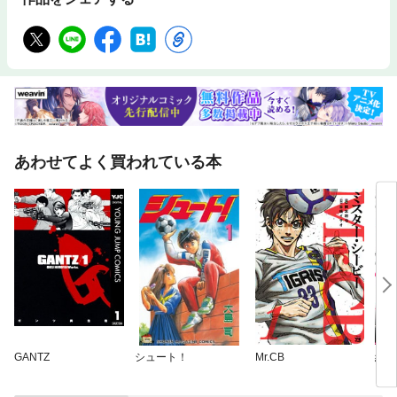
あわせてよく買われている本
GANTZ
シュート！
Mr.CB
絶頂