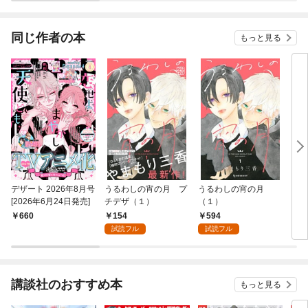
同じ作者の本
もっと見る
デザート 2026年8月号
うるわしの宵の月 プ
うるわしの宵の月
うる
[2026年6月24日発売]
チデザ（１）
（１）
（１
154
594
660
7
試読フル
試読フル
講談社のおすすめ本
もっと見る