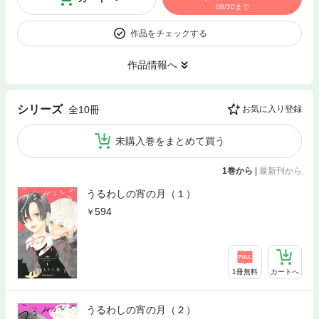
08/20まで
作品をチェックする
作品情報へ
シリーズ
全10冊
お気に入り登録
未購入巻をまとめて買う
1巻から
|
最新刊から
うるわしの宵の月（１）
594
1冊無料
カートへ
うるわしの宵の月（２）