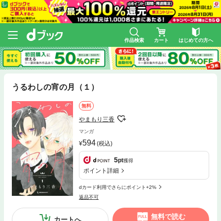
作品検索
カート
はじめての方へ
うるわしの宵の月（１）
無料
やまもり三香
マンガ
594
(税込)
5
pt
獲得
ポイント詳細
dカード利用でさらにポイント+2%
返品不可
無料で読む
カートへ