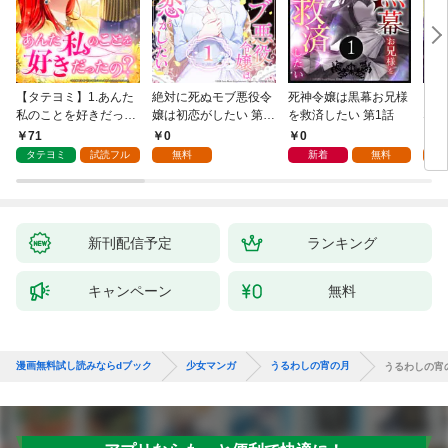
【タテヨミ】1.あんた
絶対に死ぬモブ悪役令
死神令嬢は黒幕お兄様
レベ
私のことを好きだった
嬢は初恋がしたい 第1
を救済したい 第1話
なり
の？
話
71
0
0
0
タテヨミ
試読フル
無料
新着
無料
新刊配信予定
ランキング
キャンペーン
無料
漫画無料試し読みならdブック
少女マンガ
うるわしの宵の月
うるわしの宵