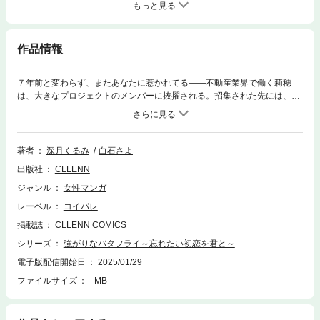
もっと見る
作品情報
７年前と変わらず、またあなたに惹かれてる――不動産業界で働く莉穂
は、大きなプロジェクトのメンバーに抜擢される。招集された先には、幼
なじみの遼太郎がいた。彼は姉の恋人で、叶わなかった私の初恋の相手。
あのころと変わらず接してくる遼太郎に、莉穂は再び惹かれてしまう。で
も遼太郎は姉の恋人…そんな彼への想いを懸命に胸の奥にしまい込もうと
する莉穂は知る由もなかった。実は遼太郎と姉の関係には秘密があったこ
著者
深月くるみ
白石さよ
とを…それぞれの想いが交錯する、すれ違い×初恋ラブストーリー。――
出版社
CLLENN
本作品は小説投稿サイト「エブリスタ」で掲載している「強がりなバタフ
ライ」のコミカライズです。
ジャンル
女性マンガ
レーベル
コイパレ
掲載誌
CLLENN COMICS
シリーズ
強がりなバタフライ～忘れたい初恋を君と～
電子版配信開始日
2025/01/29
ファイルサイズ
- MB