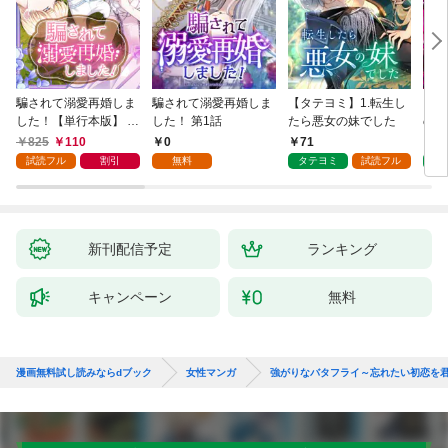
騙されて溺愛再婚しま
騙されて溺愛再婚しま
【タテヨミ】1.転生し
【タ
した！【単行本版】 1
した！ 第1話
たら悪女の妹でした
の私
巻
825
110
0
71
7
試読フル
割引
無料
タテヨミ
試読フル
タ
新刊配信予定
ランキング
キャンペーン
無料
漫画無料試し読みならdブック
女性マンガ
強がりなバタフライ～忘れたい初恋を