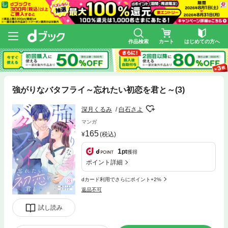
作品検索
カート
はじめての方へ
強がりなバタフライ～忘れたい初恋を君と～(3)
深月くるみ
白石さよ
マンガ
165
(税込)
1
pt
獲得
ポイント詳細
dカード利用でさらにポイント+2%
返品不可
試し読み