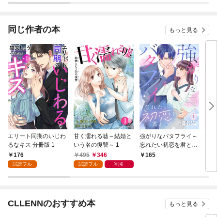
同じ作者の本
もっと見る
エリート同期のいじわ
甘く濡れる嘘～結婚と
強がりなバタフライ～
仁科
るなキス 分冊版 1
いう名の復讐～ 1
忘れたい初恋を君と～
たい
(1)
176
495
346
165
7
試読フル
試読フル
割引
CLLENNのおすすめ本
もっと見る