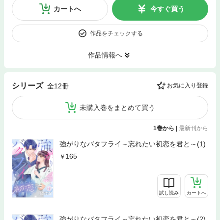
カートへ
今すぐ買う
作品をチェックする
作品情報へ
シリーズ
全12冊
お気に入り登録
未購入巻をまとめて買う
1巻から
|
最新刊から
強がりなバタフライ～忘れたい初恋を君と～(1)
165
試し読み
カートへ
強がりなバタフライ～忘れたい初恋を君と～(2)