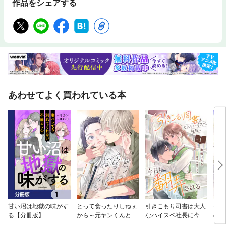
作品をシェアする
あわせてよく買われている本
甘い沼は地獄の味がす
とって食ったりしねぇ
引きこもり司書は大人
金髪
る【分冊版】
から～元ヤンくんとの
なハイスペ社長に今日
の好
恋事情～
も翻弄される