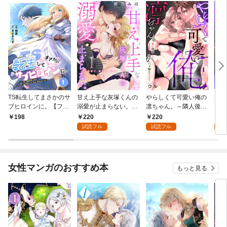
TS転生してまさかのサ
甘え上手な灰塚くんの
やらしくて可愛い俺の
マゾ
ブヒロインに。【フル
溺愛が止まらない。純
凛ちゃん。～隣人後輩
くさ
カラー】(1)
情で、健気で…絶倫！
くんのイキすぎた執着
ッチ
220
220
2
198
(1)
にハメ堕とされる～(1)
まま
試読フル
試読フル
試
～(1
女性マンガのおすすめ本
もっと見る