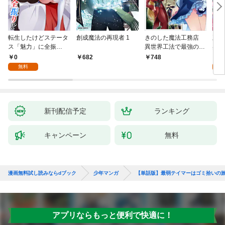
転生したけどステータ
創成魔法の再現者 1
きのした魔法工務店
王位
ス「魅力」に全振
異世界工法で最強の家
兆候
り！？(1)
づくりを（コミック）
入れ
0
0
682
748
１
る。
無料
新刊配信予定
ランキング
キャンペーン
無料
漫画無料試し読みならdブック
少年マンガ
【単話版】最弱テイマーはゴミ拾いの旅
アプリならもっと便利で快適に！