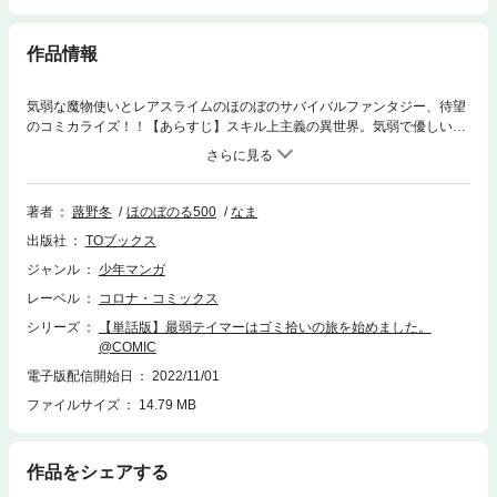
作品情報
気弱な魔物使いとレアスライムのほのぼのサバイバルファンタジー、待望
のコミカライズ！！【あらすじ】スキル上主義の異世界。気弱で優しい魔
物使い《テイマー》に転生した少女・アイビーは星なしの最弱ランクがた
めに命を狙われ、生きるために旅に出る。道中唯一テイムできたのは最弱
の崩れスライム「ソラ」最弱同士の２人（匹）には魔物がはびこる異世界
は過酷……と思いきや＿＿？気弱な魔物使いとレアスライムのほのぼのサ
著者
蕗野冬
ほのぼのる500
なま
バイバルファンタジー！
出版社
TOブックス
ジャンル
少年マンガ
レーベル
コロナ・コミックス
シリーズ
【単話版】最弱テイマーはゴミ拾いの旅を始めました。
@COMIC
電子版配信開始日
2022/11/01
ファイルサイズ
14.79 MB
作品をシェアする