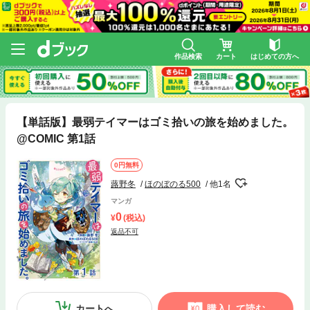
作品検索
カート
はじめての方へ
【単話版】最弱テイマーはゴミ拾いの旅を始めました。
@COMIC 第1話
0円無料
蕗野冬
ほのぼのる500
他1名
マンガ
0
(税込)
返品不可
カートへ
購入して読む