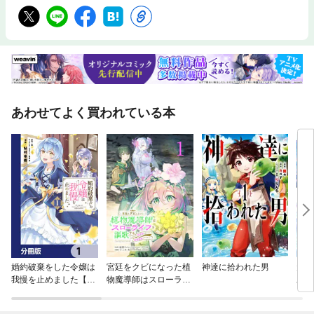
あわせてよく買われている本
婚約破棄をした令嬢は
宮廷をクビになった植
神達に拾われた男
元戦
我慢を止めました【分
物魔導師はスローライ
助け
冊版】
フを謳歌する～のんび
だそ
り世界樹を育てたら、
版】