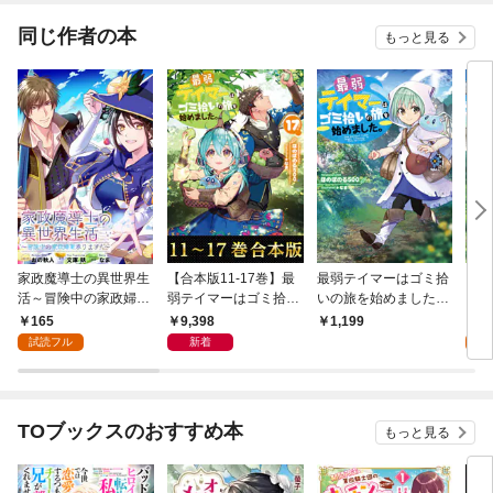
最強領地ができました
～(話売り)
同じ作者の本
もっと見る
家政魔導士の異世界生
【合本版11-17巻】最
最弱テイマーはゴミ拾
【単
活～冒険中の家政婦業
弱テイマーはゴミ拾い
いの旅を始めました。
とさ
承ります！～ 連載版:
の旅を始めました。
【電子書籍限定書き下
本！
165
9,398
0
1,199
1
ろしSS付き】
試読フル
新着
TOブックスのおすすめ本
もっと見る