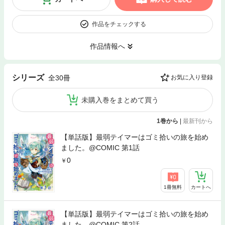
作品をチェックする
作品情報へ
シリーズ
全30冊
お気に入り登録
未購入巻をまとめて買う
1巻から
|
最新刊から
【単話版】最弱テイマーはゴミ拾いの旅を始め
ました。@COMIC 第1話
0
1冊無料
カートへ
【単話版】最弱テイマーはゴミ拾いの旅を始め
ました。@COMIC 第2話