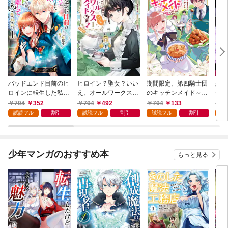
バッドエンド目前のヒ
ヒロイン？聖女？いい
期間限定、第四騎士団
悪党
ロインに転生した私、
え、オールワークスメ
のキッチンメイド～結
先も
今世では恋愛するつも
イドです（誇）！@C
婚したくないので就職
令嬢
704
352
704
492
704
133
7
りがチートな兄が離し
OMIC 第1巻
しました～@COMIC
ラン
試読フル
割引
試読フル
割引
試読フル
割引
試
てくれません！？@C
第1巻【描き下ろし漫
の溺
OMIC 第1巻
画特典付き】
@C
少年マンガのおすすめ本
もっと見る