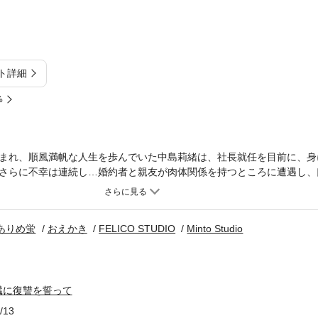
ト詳細
%
まれ、順風満帆な人生を歩んでいた中島莉緒は、社長就任を目前に、身
さらに不幸は連続し…婚約者と親友が肉体関係を持つところに遭遇し、
最高の瞬間を迎えるはずの日に、死を迎えてしまうとは。「私って幸せ
殺される１年前に回帰していた。１度目の人生で手にしていたのが『か
本物の幸せ』を手に入れようと決意し、自分らしく復讐をはじめる——
ありめ蛍
おえかき
FELICO STUDIO
Minto Studio
里えり 背景：ありめ蛍 キャラ線画：株式会社おえかき 着彩仕上げ：F
臓に復讐を誓って
/13