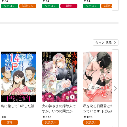
71
71
71
タテヨミ
試読フル
タテヨミ
新着
タテヨミ
試読フル
もっと見る
島に旅して14Pした話
火の神さまの掃除人で
私を叱る日鷹君と毎晩
1
すが、いつの間にか花
シています［ばら売
嫁として溺愛されてい
り］ 第1話
0
272
165
ます【単話】（１）
無料
試読フル
試読フル