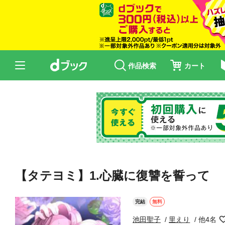
作品検索
カート
【タテヨミ】1.心臓に復讐を誓って
完結
無料
池田聖子
里えり
他4名