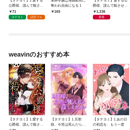
【タテヨミ】1.愛する
束縛令嬢は海賊船長に
【タテヨミ】愛する公
公爵様、謹んで殺させ
奪われ自由になる 1
爵様、謹んで殺させて
ていただきます！
いただきます！ 28～5
71
1,336
165
4巻セット
タテヨミ
試読フル
新着
weavinのおすすめ本
【タテヨミ】1.愛する
【タテヨミ】1.旦那
【タテヨミ】1.あの日
公爵様、謹んで殺させ
様、今世は死んだら許
の初恋を、もう一度
ていただきます！
しません