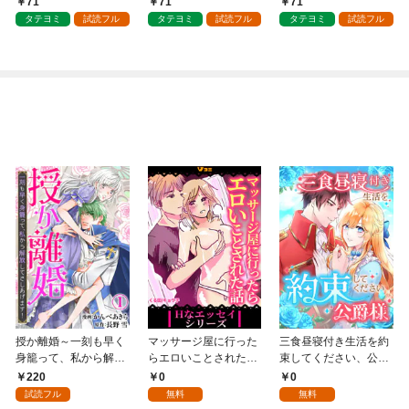
71
71
71
タテヨミ
試読フル
タテヨミ
試読フル
タテヨミ
試読フル
授か離婚～一刻も早く
マッサージ屋に行った
三食昼寝付き生活を約
身籠って、私から解放
らエロいことされた話
束してください、公爵
してさしあげます！1
1
様 1話
220
0
0
試読フル
無料
無料