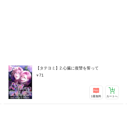
【タテヨミ】2.心臓に復讐を誓って
71
1冊無料
カートへ