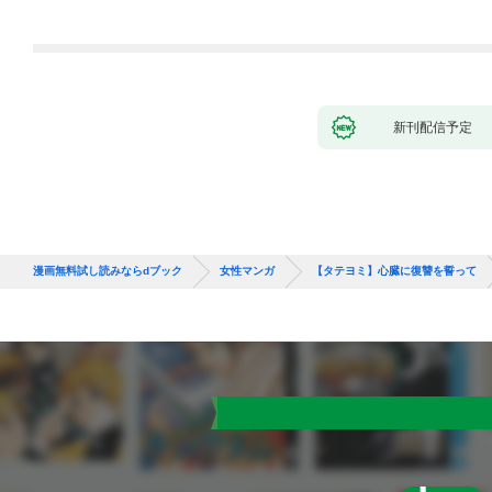
新刊配信予定
漫画無料試し読みならdブック
女性マンガ
【タテヨミ】心臓に復讐を誓って