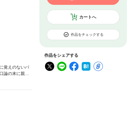
カートへ
作品をチェックする
作品をシェアする
に覚えのないパ
口論の末に親友
だったはずじ
りそめの幸せ』
。【クレジッ
ELICO ST