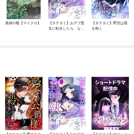
真綿の檻【マイクロ】
【タテヨミ】おデブ悪
【タテヨミ】野茨は霜
女に転生したら、なぜ
を抱く
かラスボス王子様に執
着されています