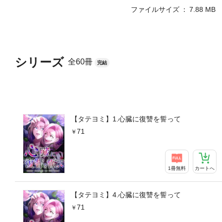
ファイルサイズ
7.88 MB
シリーズ
全60冊
完結
【タテヨミ】1.心臓に復讐を誓って
71
1冊無料
カートへ
【タテヨミ】4.心臓に復讐を誓って
71