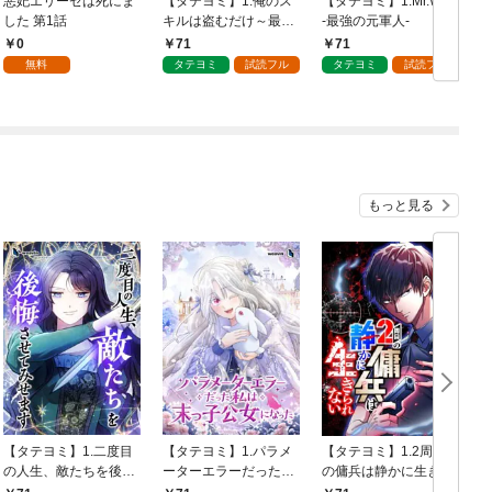
悪妃エリーゼは死にま
【タテヨミ】1.俺のス
【タテヨミ】1.Mr.War
した 第1話
キルは盗むだけ～最強
-最強の元軍人-
の力を奪って復讐開始
0
71
71
～
無料
タテヨミ
試読フル
タテヨミ
試読フル
もっと見る
【タテヨミ】1.二度目
【タテヨミ】1.パラメ
【タテヨミ】1.2周目
の人生、敵たちを後悔
ーターエラーだった私
の傭兵は静かに生きら
させてみせます
は末っ子公女になった
れない