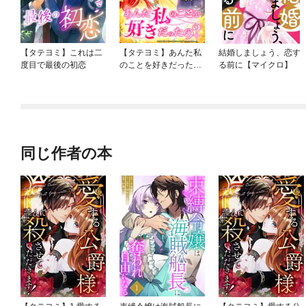
【タテヨミ】これは二
【タテヨミ】あんた私
結婚しましょう、恋す
度目で最後の初恋
のことを好きだった
る前に【マイクロ】
の？
同じ作者の本