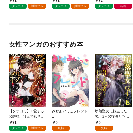
71
71
71
タテヨミ
試読フル
タテヨミ
試読フル
タテヨミ
新着
女性マンガのおすすめ本
【タテヨミ】1.愛する
みせあいっこフレンド
堕落聖女に転生した
公爵様、謹んで殺させ
1
私、3人の従者たちに
ていただきます！
抱かれて困ってます 第
71
0
0
1話
タテヨミ
試読フル
無料
無料