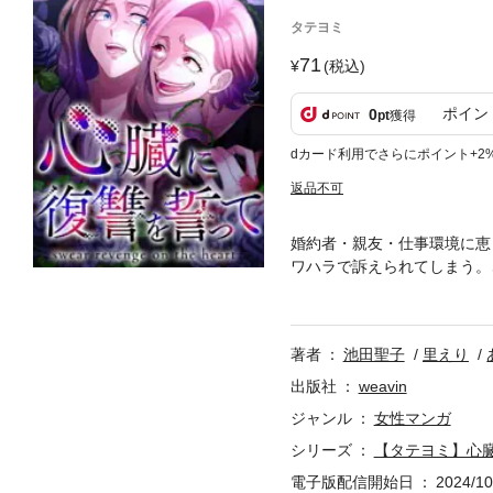
タテヨミ
71
(税込)
ポイン
0
pt
獲得
dカード利用でさらにポイント+2
返品不可
婚約者・親友・仕事環境に恵
ワハラで訴えられてしまう。
に殺されてしまった。人生で
ゃ…？」目が覚めた莉緒は、
と気づいた莉緒は、次こそ『
著者
池田聖子
里えり
ト】原作：池田聖子 ネーム：
UDIO CO., LTD.
出版社
weavin
ジャンル
女性マンガ
シリーズ
【タテヨミ】心
電子版配信開始日
2024/10