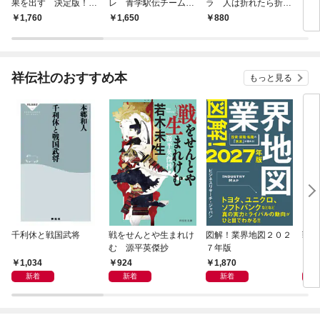
果を出す 決定版！青
レ 青学駅伝チームが
ラ 人は折れたら折れ
学流 「絶対王者の鉄
実践する厚底シューズ
ただけ強くなる（マガ
1,760
1,650
880
1,
則」
対応トレーニング
ジンハウス新書）
祥伝社のおすすめ本
もっと見る
千利休と戦国武将
戦をせんとや生まれけ
図解！業界地図２０２
戦国
む 源平英傑抄
７年版
1,034
924
1,870
1,
新着
新着
新着