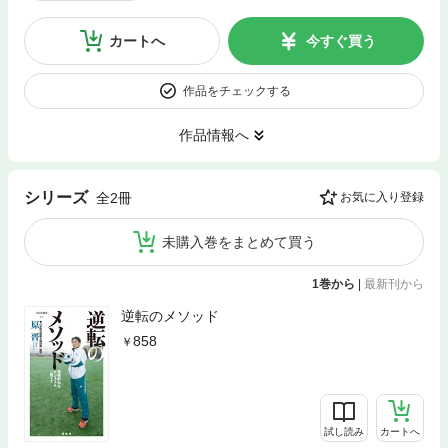
カートへ
今すぐ買う
作品をチェックする
作品情報へ
シリーズ
全2冊
お気に入り登録
未購入巻をまとめて買う
1巻から
|
最新刊から
逆転のメソッド
858
試し読み
カートへ