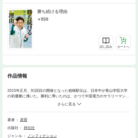
勝ち続ける理由
858
試し読み
カートへ
作品情報
2015年正月、91回目の開催となった箱根駅伝は、日本中が青山学院大学
の初優勝に沸いた。勝利に導いたのは、かつて中国電力のサラリーマン時
代、「伝説の営業マン」と呼ばれた原晋監督である。わずか8年前までは
箱根駅伝に出場することさえできなかった青学陸上部の躍進の秘密は、そ
の指導法にあった。高い目標設定とそれを実現させるためにどうするか考
えることは、ビジネスも駅伝も同じだと言い切る著者。何度も苦汁をなめ
著者
原晋
ながらも、不屈の精神で逆転してきた原監督の「理論と情熱」を併せ持っ
出版社
祥伝社
た指導力・交渉力とは？ アスリート、ビジネスマン待望の1冊を同時電
子化！
ジャンル
ノンフィクション