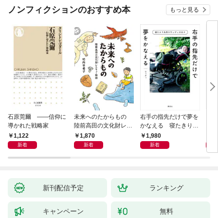
ノンフィクションのおすすめ本
もっと見る
石原莞爾 ――信仰に
未来へのたからもの
右手の指先だけで夢を
〈身
導かれた戦略家
陸前高田の文化財レス
かなえる 寝たきり系
を超
キュー物語
男子ウッディの日々
1,122
1,870
1,980
1,
新着
新着
新着
新刊配信予定
ランキング
キャンペーン
無料