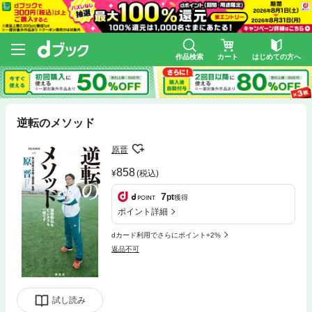
作品検索
カート
はじめての方へ
逆転のメソッド
原晋
858
(税込)
7
pt
獲得
ポイント詳細
dカード利用でさらにポイント+2%
返品不可
試し読み