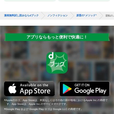
漫画無料試し読みならdブック
ノンフィクション
原晋の“メソッド”
逆転の
アプリならもっと便利で快適に！
Appleのロゴ、App Storeは、米国もしくはその他の国や地域におけるApple Inc.の商標で
す。App Storeは、Apple Inc.のサービスマークです。
Google Play および Google Play ロゴは Google LLC の商標です。