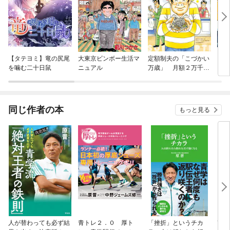
【タテヨミ】竜の尻尾
大東京ビンボー生活マ
定額制夫の「こづかい
キャ
を噛む二十日鼠
ニュアル
万歳」 月額２万千円
の金欠ライフ
同じ作者の本
もっと見る
人が替わっても必ず結
青トレ２．０ 厚ト
「挫折」というチカ
改革