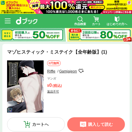
作品検索
カート
はじめての方へ
マゾヒスティック・ミステイク【全年齢版】(1)
0円無料
Riffle
Gamjajeon
マンガ
0
(税込)
返品不可
カートへ
購入して読む