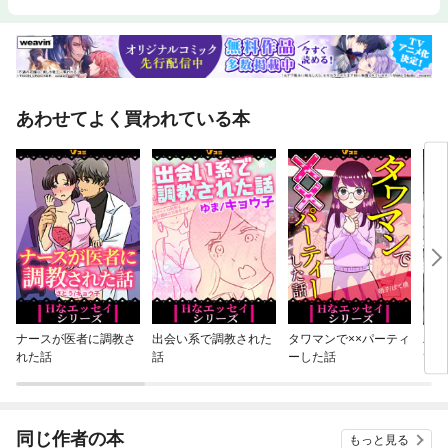
あわせてよく買われている本
ナースが医者に調教さ
出会い系で調教された
タワマンで××パーティ
バレ
れた話
話
ーした話
てた
ニー
でも
同じ作者の本
もっと見る