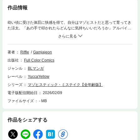
作品情報
幼い頃に受けた体罰に快感を得て、自分はマゾヒストだと思って育ってき
た涼太。「あの手で叩かれたらどんなに気持ちいいだろうか」アルバイト
先の塾講師である工藤慎也の冷淡な姿を見てそんな想像をしていると、飲
み会の席で隣席に。酔った勢いのまま連れて来られたホテルで露わになっ
たのは全身を縛られた慎也の姿だった。慎也は涼太をサディストだと誤解
して迫ってきて…「下手でしたら叱ってくださいねご主人様」※こちらは
著者
Riffle
Gamjajeon
同一タイトルの全年齢版です。重複購入にご注意ください。
出版社
Full Color Comics
ジャンル
BLマンガ
レーベル
YuccaYellow
シリーズ
マゾヒスティック・ミステイク【全年齢版】
電子版配信開始日
2026/02/09
ファイルサイズ
- MB
作品をシェアする