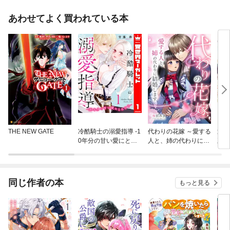
あわせてよく買われている本
THE NEW GATE
冷酷騎士の溺愛指導 -1
代わりの花嫁 ～愛する
辺境
0年分の甘い愛にとろ
人と、姉の代わりに結
王子
け中-
婚します～
でさ
す
同じ作者の本
もっと見る