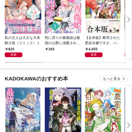
私の主人は大きな犬系
死に戻りの薔薇姫は敵
【合本版】断罪された
禁忌
騎士様（コミック）１
国の公爵に溺愛される
悪役令嬢ですが、パン
い１
（単話版）第1話
を焼いたら聖女にジョ
825
4,455
8
165
ブチェンジしまし
新着
新着
た！？ 全３巻
KADOKAWAのおすすめ本
もっと見る