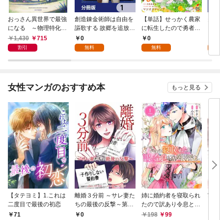
おっさん異世界で最強
創造錬金術師は自由を
【単話】せっかく農家
夫は
になる ～物理特化の
謳歌する 故郷を追放さ
に転生したので勇者は
【分
覚醒者～
れたら、魔王のお膝元
目指しません【第1
1,430
715
0
0
0
で超絶効果のマジック
話】
割引
無料
無料
アイテム作り放題にな
りました【分冊版】
1
女性マンガのおすすめ本
もっと見る
【タテヨミ】1.これは
離婚３分前 ～サレ妻た
姉に婚約者を寝取られ
実は
二度目で最後の初恋
ちの最後の反撃～第1
たので訳あり令息と結
した
話
婚して辺境へと向かい
から
71
0
198
99
2