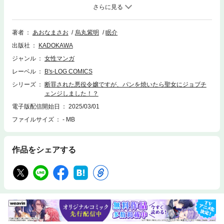
アは前世で趣味だったパン作りを始め、硬くて食べにくいパンしか知らな
い異世界の人々においしさを広めようと奔走する。その手作りパンは精霊
まで虜に!?描き下ろしショート＆4コマ漫画も収録!!
著者
あおなまさお
烏丸紫明
眠介
出版社
KADOKAWA
ジャンル
女性マンガ
レーベル
B's-LOG COMICS
シリーズ
断罪された悪役令嬢ですが、パンを焼いたら聖女にジョブチ
ェンジしました！？
電子版配信開始日
2025/03/01
ファイルサイズ
- MB
作品をシェアする