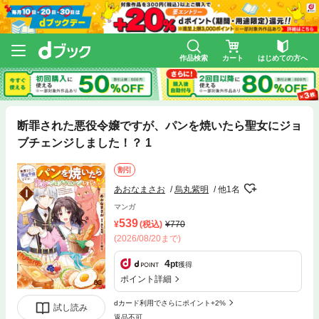
作品検索
カート
はじめての方へ
断罪された悪役令嬢ですが、パンを焼いたら聖女にジョ
ブチェンジしました！？ 1
割引
あおなまさお
烏丸紫明
他1名
マンガ
539
(税込)
770
(2026/08/20まで)
4
pt
獲得
ポイント詳細
dカード利用でさらにポイント+2%
試し読み
返品不可