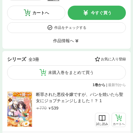
カートへ
今すぐ買う
作品をチェックする
作品情報へ
シリーズ
全3冊
お気に入り登録
未購入巻をまとめて買う
1巻から
|
最新刊から
断罪された悪役令嬢ですが、パンを焼いたら聖
女にジョブチェンジしました！？ 1
770
539
試し読み
カートへ