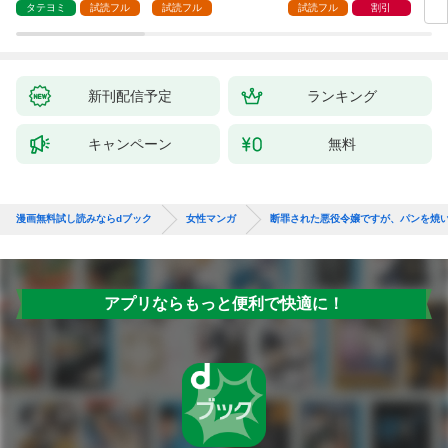
ます ～苦労の先に待っ
（1
タテヨミ
試読フル
試読フル
試読フル
割引
ていたのは、まさかの
溺愛と幸せでした～
【分冊版】 1
新刊配信予定
ランキング
キャンペーン
無料
漫画無料試し読みならdブック
女性マンガ
断罪された悪役令嬢ですが、パンを焼
アプリならもっと便利で快適に！