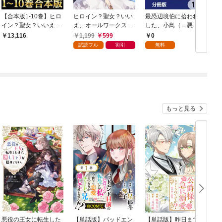
【合本版1-10巻】ヒロ
ヒロイン？聖女？いい
最恐辺境伯に拾われま
イン？聖女？いいえ、
え、オールワークスメ
した、小鳥（＝悪
オールワークスメイド
イドです（誇）！【電
女？）です【分冊版】
1,199
599
0
13,116
です（誇）！
子限定特典付き】
1
試読フル
割引
無料
もっと見る
悪役の王女に転生した
【単話版】バッドエン
【単話版】昨日まで名