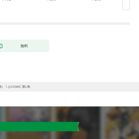
の声が聞こえます！？
した（クールな王弟殿
～［1話売り］ story0
下がなぜかいつもそば
1
にいます）～［ばら売
り］ 第1話
無料
！@COMIC 第1巻