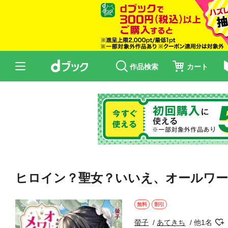
作品検索
カート
ヒロイン？聖女？いいえ、オールワーク
無料
割引
螢子
あてきち
他1名