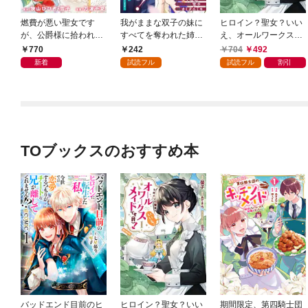
燃費が悪い聖女です
我がままな双子の妹に
ヒロイン？聖女？いい
が、公爵様に拾われて
すべてを奪われた姉で
え、オールワークスメ
幸せです！（ごはん的
すが、むしろ本望で
イドです（誇）！@C
770
242
704
492
に♪）（コミック） 1巻
す！～第二の人生は愛
OMIC 第1巻
新着
試読フル
試読フル
割引
するグルメともふもふ
に囲まれて楽しく暮ら
します～【分冊版】 1
TOブックスのおすすめ本
バッドエンド目前のヒ
ヒロイン？聖女？いい
期間限定、第四騎士団