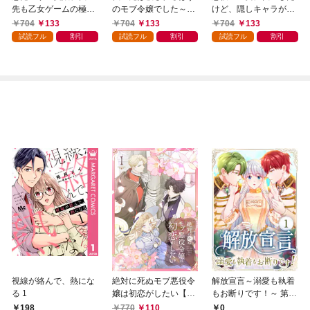
先も乙女ゲームの極道
のモブ令嬢でした～見
けど、隠しキャラが隠
令嬢でした。～最上級
知らぬ公爵様との婚約
れてない。～光差す世
704
133
704
133
704
133
ランクの悪役さま、そ
は想定外です～@COM
界で君と～@COMIC
試読フル
割引
試読フル
割引
試読フル
割引
の溺愛は不要です！～
IC 第1巻
第1巻
@COMIC 第1巻
視線が絡んで、熱にな
絶対に死ぬモブ悪役令
解放宣言～溺愛も執着
る 1
嬢は初恋がしたい【単
もお断りです！～ 第1
行本版】 1巻
話
198
770
110
0