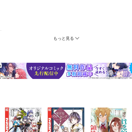
もっと見る