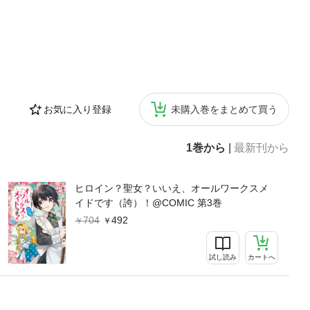
お気に入り登録
未購入巻をまとめて買う
1巻から
|
最新刊から
ヒロイン？聖女？いいえ、オールワークスメ
イドです（誇）！@COMIC 第3巻
704
492
試し読み
カートへ