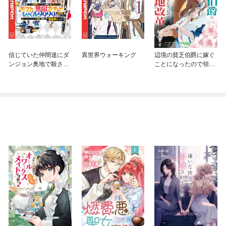
信じていた仲間達にダ
異世界ウォーキング
辺境の貧乏伯爵に嫁ぐ
ンジョン奥地で殺され
ことになったので領地
かけたがギフト『無限
改革に励みます ～th
ガチャ』でレベル９９
e letter from Boule～
９９の仲間達を手に入
れて元パーティーメン
バーと世界に復讐＆
『ざまぁ！』します！