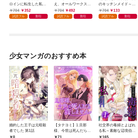
ロインに転生した私、
え、オールワークスメ
のキッチンメイド～結
今世では恋愛するつも
イドです（誇）！@C
婚したくないので就職
704
352
704
492
704
133
りがチートな兄が離し
OMIC 第1巻
しました～@COMIC
試読フル
割引
試読フル
割引
試読フル
割引
てくれません！？@C
第1巻【描き下ろし漫
OMIC 第1巻
画特典付き】
少女マンガのおすすめ本
婚約した王子は元暗殺
【タテヨミ】1.旦那
社交界の毒婦とよばれ
者でした 第1話
様、今世は死んだら許
る私～素敵な辺境伯令
しません
息に腕を折られたの
0
71
165