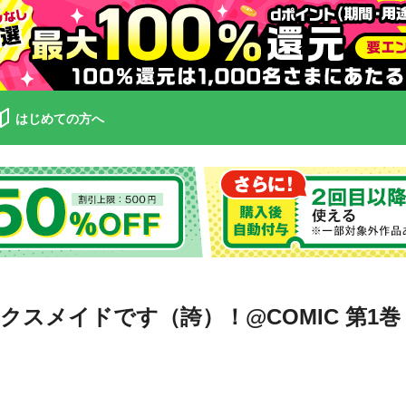
はじめての方へ
スメイドです（誇）！@COMIC 第1巻