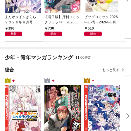
まんがタイムきらら
【電子版】月刊コミッ
ビッグコミック 2026
【電
２０２６年８月号
クフラッパー 2026年9
年16号（2026年8月7
イジ
月号
日発売）
396
730
510
7
新着
新着
新着
少年・青年マンガランキング
11:00更新
総合
もっと見る
4
1
2
3