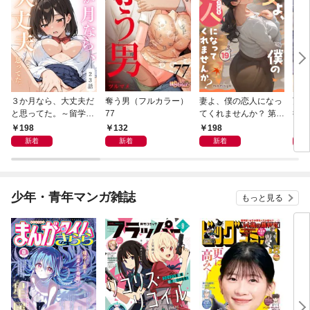
３か月なら、大丈夫だ
奪う男（フルカラー）
妻よ、僕の恋人になっ
万年
と思ってた。～留学し
77
てくれませんか？ 第1
術師
た僕の留守中に、一途
9話
る～
198
132
198
1
な彼女が汚されるまで
師は
新着
新着
新着
～ 23話
大学
が、
たち
らな
少年・青年マンガ雑誌
もっと見る