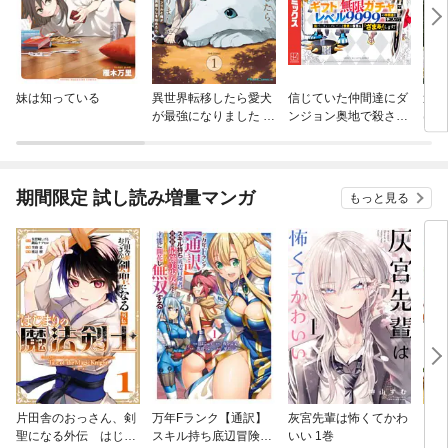
妹は知っている
異世界転移したら愛犬
信じていた仲間達にダ
追放
が最強になりました ～
ンジョン奥地で殺され
はゲ
シルバーフェンリルと
かけたがギフト『無限
る
俺が異世界暮らしを始
ガチャ』でレベル９９
めたら～ THE COMIC
９９の仲間達を手に入
れて元パーティーメン
期間限定 試し読み増量マンガ
もっと見る
バーと世界に復讐＆
『ざまぁ！』します！
片田舎のおっさん、剣
万年Fランク【通訳】
灰宮先輩は怖くてかわ
ドラ
聖になる外伝 はじま
スキル持ち底辺冒険
いい 1巻
日は