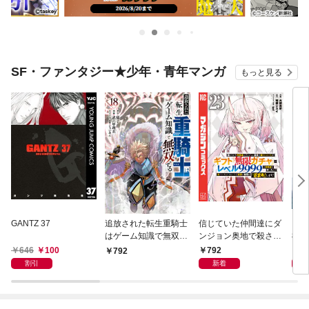
SF・ファンタジー★少年・青年マンガ
もっと見る
GANTZ 37
追放された転生重騎士
信じていた仲間達にダ
ブラ
はゲーム知識で無双す
ンジョン奥地で殺され
8
る（１８）
かけたがギフト『無限
646
100
792
5
792
ガチャ』でレベル９９
割引
新着
９９の仲間達を手に入
れて元パーティーメン
バーと世界に復讐＆