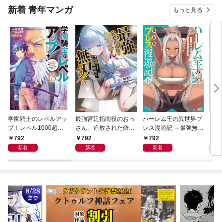
新着 青年マンガ
もっと見る
学園騎士のレベルアッ
最強宮廷指南役のおっ
ハーレム王の異世界プ
「あ
プ！レベル1000超え
さん、追放された僻地
レス漫遊記 ～最強無双
法の
の転生者、落ちこぼれ
で無双する～幻となっ
のおじさんはあらゆる
異世
792
792
792
7
クラスに入学。そし
た種族の美少女たちを
種族を嫁にする～（コ
をお
新着
新着
新着
て、（コミック） 13
育てて辺境を開拓～
ミック） 6
ク）
（コミック） 5