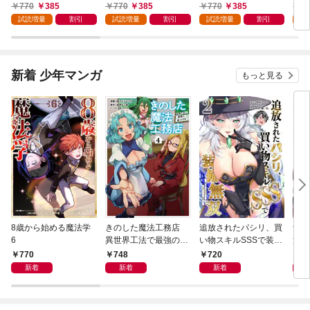
りの魔法剣士 1巻
者、異種族の最強美少
ライ
770
385
770
385
770
385
7
女たちとパーティーを
試読増量
割引
試読増量
割引
試読増量
割引
試
組んで才能に開花し無
双する 1巻
新着 少年マンガ
もっと見る
8歳から始める魔法学
きのした魔法工務店
追放されたパシリ、買
無気
6
異世界工法で最強の家
い物スキルSSSで装備
童、
づくりを（コミック）
無双 ～買ったモノを
770
748
720
7
４
超強化して最強パーテ
新着
新着
新着
ィー目指します～【単
行本版】 2巻