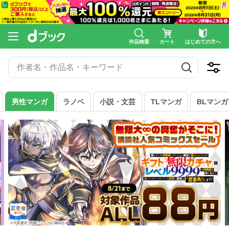
異世界から聖女が来るようなので
異世界はスマートフォンとともに
異世界転生
作品検索
カート
はじめての方へ
異世界迷宮でハーレム
異世界転生で賢者になって冒険者生活
男性マンガ
ラノベ
小説・文芸
TLマンガ
BLマンガ