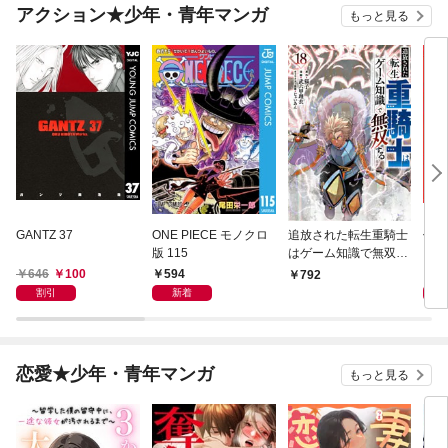
『ざまぁ！』します！
アクション★少年・青年マンガ
もっと見る
（２３）
GANTZ 37
ONE PIECE モノクロ
追放された転生重騎士
信じ
版 115
はゲーム知識で無双す
ンジ
る（１８）
かけ
646
100
594
7
792
ガチ
割引
新着
９９
れて
バー
『ざ
恋愛★少年・青年マンガ
もっと見る
（２