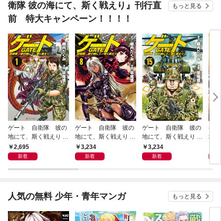
衛隊 彼の海にて、斯く戦えり』刊行直
もっと見る
前 特大キャンペーン！！！！
ゲート 自衛隊 彼の
ゲート 自衛隊 彼の
ゲート 自衛隊 彼の
ゲー
地にて、斯く戦えり 1
地にて、斯く戦えり 8
地にて、斯く戦えり 1
地に
～7巻セット
～14巻セット
5～21巻セット
2～
2,695
3,234
3,234
3,
新着
新着
新着
人気の無料 少年・青年マンガ
もっと見る