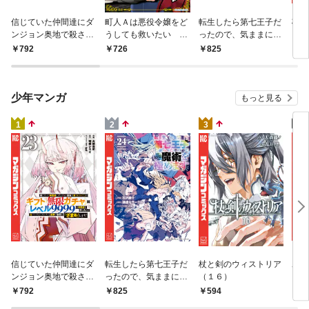
杖と
信じていた仲間達にダ
町人Ａは悪役令嬢をど
転生したら第七王子だ
（１
ンジョン奥地で殺され
うしても救いたい ～
ったので、気ままに魔
かけたがギフト『無限
どぶと空と氷の姫君～
術を極めます（２４）
5
792
726
825
ガチャ』でレベル９９
１０【電子書店共通特
９９の仲間達を手に入
典イラスト付】
れて元パーティーメン
バーと世界に復讐＆
少年マンガ
もっと見る
『ざまぁ！』します！
（２３）
4
1
2
3
魔女
信じていた仲間達にダ
転生したら第七王子だ
杖と剣のウィストリア
ンジョン奥地で殺され
ったので、気ままに魔
（１６）
かけたがギフト『無限
術を極めます（２４）
7
792
825
594
ガチャ』でレベル９９