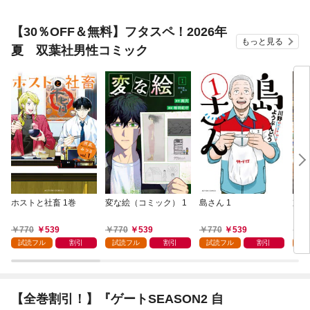
【30％OFF＆無料】フタスペ！2026年
もっと見る
夏 双葉社男性コミック
ホストと社畜 1巻
変な絵（コミック） 1
島さん 1
京都
ズ（
770
539
770
539
770
539
7
試読フル
割引
試読フル
割引
試読フル
割引
試
【全巻割引！】『ゲートSEASON2 自