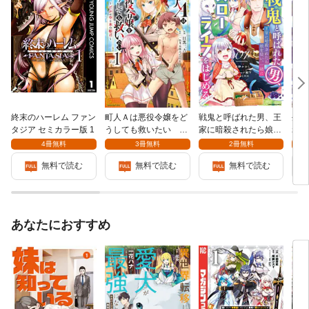
終末のハーレム ファン
町人Ａは悪役令嬢をど
戦鬼と呼ばれた男、王
生ま
タジア セミカラー版 1
うしても救いたい ～
家に暗殺されたら娘を
れた
どぶと空と氷の姫君～
拾い、一緒にスローラ
者だ
4冊無料
3冊無料
2冊無料
１
イフをはじめる inno
きて
無料で読む
無料で読む
無料で読む
cent days１
ゃん
書店
付】
あなたにおすすめ