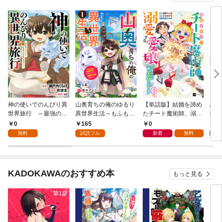
神の使いでのんびり異
山奥育ちの俺のゆるり
【単話版】結婚を諦め
結婚
世界旅行 ～最強の体
異世界生活～もふもふ
たチート魔術師、溺愛
術師
でスローライフ。魔法
と最強たちに可愛がら
する愛娘ができたので
でき
0
165
0
7
を楽しんで自由に生き
れて、二度目の人生満
一緒に幸せになりま
にな
無料
試読フル
新着
無料
ていく！～【分冊版】
喫中～【分冊版】1巻
す 第0話
典付
（コミック） １話
KADOKAWAのおすすめ本
もっと見る