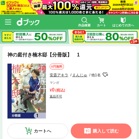
作品検索
カート
はじめての方へ
神の庭付き楠木邸【分冊版】 1
0円無料
安斎アキラ
えんじゅ
他1名
マンガ
0
(税込)
返品不可
カートへ
購入して読む