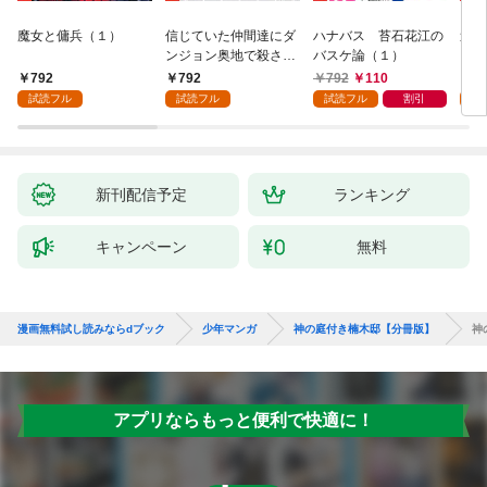
魔女と傭兵（１）
信じていた仲間達にダ
ハナバス 苔石花江の
追放
ンジョン奥地で殺され
バスケ論（１）
『自
かけたがギフト『無限
領地
792
792
792
110
7
ガチャ』でレベル９９
強の
試読フル
試読フル
試読フル
割引
試
９９の仲間達を手に入
～最
れて元パーティーメン
で始
バーと世界に復讐＆
拓ス
『ざまぁ！』します！
（１
（１）
新刊配信予定
ランキング
キャンペーン
無料
漫画無料試し読みならdブック
少年マンガ
神の庭付き楠木邸【分冊版】
神
アプリならもっと便利で快適に！