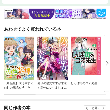
あわせてよく買われている本
【単話版】僕は今すぐ
偽りの悪女ですが末永
しっぽ街のコオ先生
本好
前世の記憶を捨てた
く幸せになりましょう
い。～憧れの田舎は人
～お望みの”恋多き
外魔境でした～@CO
女”を演じているのに
MIC
夫の様子がおかしい
～ 分冊版
同じ作者の本
もっと見る