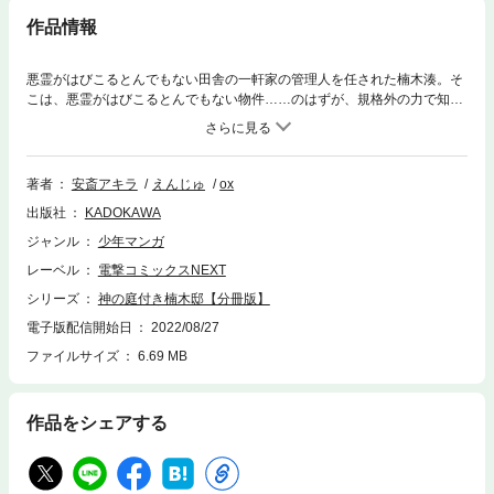
作品情報
悪霊がはびこるとんでもない田舎の一軒家の管理人を任された楠木湊。そ
こは、悪霊がはびこるとんでもない物件……のはずが、規格外の力で知ら
ぬ間に悪霊を一掃してしまう！清められた楠木邸の居心地の良さに惹か
れ、個性豊かな神々が集まるように！お隣の山神さんたちとほのぼの田舎
暮らし、はじまりはじまり。分冊版第1弾。※本作品は単行本を分割したも
ので、本編内容は同一のものとなります。重複購入にご注意ください。
著者
安斎アキラ
えんじゅ
ox
出版社
KADOKAWA
ジャンル
少年マンガ
レーベル
電撃コミックスNEXT
シリーズ
神の庭付き楠木邸【分冊版】
電子版配信開始日
2022/08/27
ファイルサイズ
6.69 MB
作品をシェアする