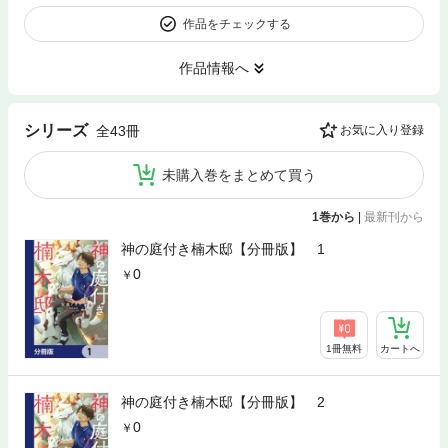
作品をチェックする
作品情報へ
シリーズ
全43冊
お気に入り登録
未購入巻をまとめて買う
1巻から
|
最新刊から
神の庭付き楠木邸【分冊版】 1
0
1冊無料
カートへ
神の庭付き楠木邸【分冊版】 2
0