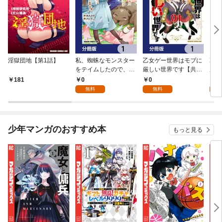
淫獄団地【第1話】
私、蜘蛛なモンスター
乙女ゲー世界はモブに
乙女
をテイムしたので、ス
厳しい世界です【共和
厳し
パイダーシルクで裁縫
国編】【分冊版】 1
国
0
0
8
181
を頑張ります！【分冊
無料
無料
試
版】 1
少年マンガのおすすめ本
もっと見る