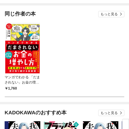
26の新機能や便利技が
満載！）
同じ作者の本
もっと見る
マンガでわかる 「だま
されない」お金の増や
し方 思考停止でも月
1,760
10万円受け取り続ける
投資術
KADOKAWAのおすすめ本
もっと見る