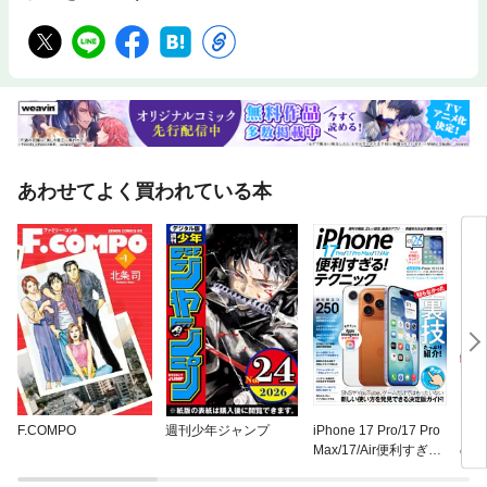
あわせてよく買われている本
F.COMPO
週刊少年ジャンプ
iPhone 17 Pro/17 Pro
ドラ
Max/17/Air便利すぎ
の大
る！テクニック（iOS
獄炎