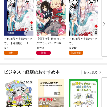
これは我々夫婦のこと
【電子版】月刊コミッ
これは我々夫婦のこと
チェ
で、【分冊版】 1
クフラッパー 2026年9
で、一
冊版
月号
0
730
792
0
無料
新着
試読増量
ビジネス・経済のおすすめ本
もっと見る