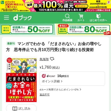
作品検索
カート
はじめての方へ
マンガでわかる 「だまされない」お金の増やし
最新刊
方 思考停止でも月10万円受け取り続ける投資術
鳥海翔
1,760
(税込)
16
pt
獲得
ポイント詳細
dカード利用でさらにポイント+2%
返品不可
試し読み