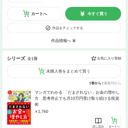
カートへ
今すぐ買う
作品をチェックする
作品情報へ
シリーズ
全1冊
お気に入り登録
未購入巻をまとめて買う
1巻から
|
最新刊から
マンガでわかる 「だまされない」お金の増やし
方 思考停止でも月10万円受け取り続ける投資
術
1,760
試し読み
カートへ