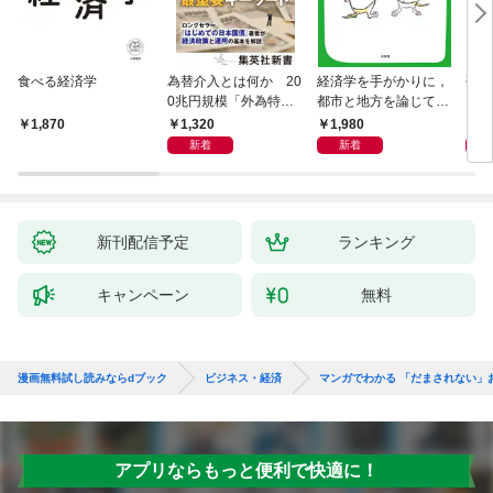
食べる経済学
為替介入とは何か 20
経済学を手がかりに，
研究
0兆円規模「外為特
都市と地方を論じてみ
会」が生まれた謎
よう
1,320
1,980
5,
1,870
新着
新着
新刊配信予定
ランキング
キャンペーン
無料
漫画無料試し読みならdブック
ビジネス・経済
マンガでわかる 「だまされない」
アプリならもっと便利で快適に！