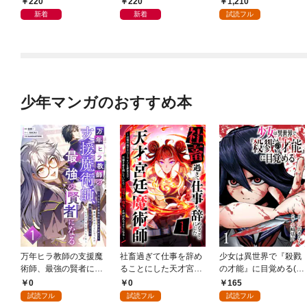
220
220
1,210
付】（１）
新着
新着
試読フル
少年マンガのおすすめ本
万年ヒラ教師の支援魔
社畜過ぎて仕事を辞め
少女は異世界で『殺戮
術師、最強の賢者にな
ることにした天才宮廷
の才能』に目覚める(話
る～不人気の支援魔術
魔術師～辺境の地でス
売り) #1
0
0
165
師は給料泥棒だと魔術
ローライフを夢見る
試読フル
試読フル
試読フル
大学をクビになった
が、不届き者を倒して