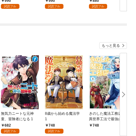
990
990
880
ク】 （1）
試読フル
試読フル
試読フル
もっと見る
無気力ニートな元神
8歳から始める魔法学
きのした魔法工務店
童、冒険者になる 1
1
異世界工法で最強の家
づくりを（コミック）
682
748
748
１
試読フル
試読フル