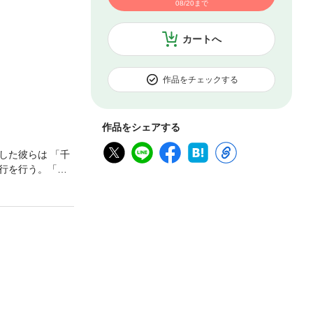
08/20まで
カートへ
作品をチェックする
作品をシェアする
した彼らは 「千
行を行う。「戦
後、約束の地へ
ページに及ぶ「壮
収録した『千年英