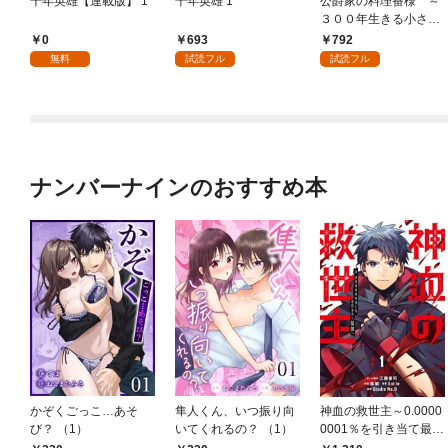
千年英雄【連載版】 1
千年英雄 1
公爵家の料理番様 ～
３００年生きる小さな
料理人～（１）
0
693
792
無料
試読フル
試読フル
ナンバーナインのおすすめ本
かぞくごっこ…あそ
隼人くん、いつ振り向
神血の救世主～0.0000
び？ （1）
いてくれるの？ （1）
0001％を引き当て最強
へ～【電子書籍特典