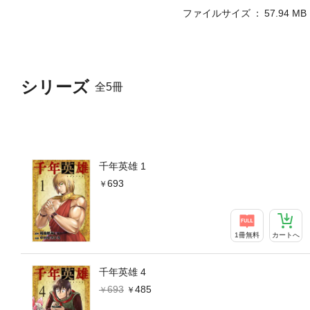
ファイルサイズ
57.94 MB
シリーズ
全5冊
千年英雄 1
693
1冊無料
カートへ
千年英雄 4
693
485