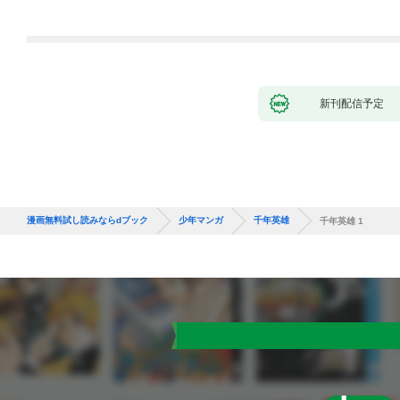
が、出世した元教え子
いたら『最果ての魔
たちのおかげで何も困
女』と呼ばれるように
らない件～ 第1話
なる～ 第1話
新刊配信予定
漫画無料試し読みならdブック
少年マンガ
千年英雄
千年英雄 1