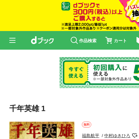
作品検索
カート
千年英雄 1
無料
福島航平
中村ゆきひろ