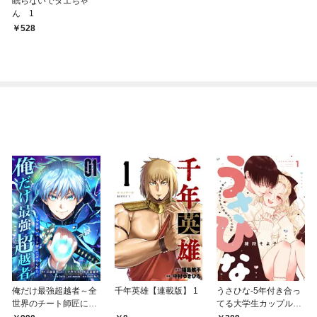
眠らないでタエちゃ
ん 1
528
俺だけ最強超越者～全
千年英雄【連載版】 1
うさひな-5年付き合っ
世界のチート師匠に認
てる大学生カップルの
められた～【単行本】
話-【分冊版】(1)