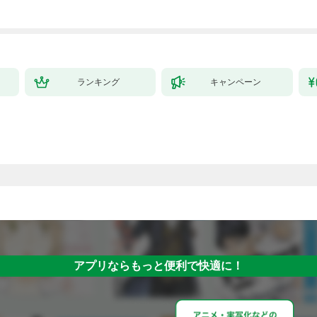
が、出世した元教え子
たちのおかげで何も困
らない件～【単行本
版】 1巻
ランキング
キャンペーン
アプリならもっと便利で快適に！