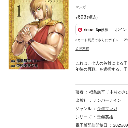
マンガ
693
(税込)
ポイン
6
pt
獲得
dカード利用でさらにポイント+2
返品不可
これは、七人の英雄による千
年後の再戦」を選択する。千
士」「魔法使い」「召喚士」
と集結する。千年越しのリベン
大すぎる第1話」から始まる
著者
福島航平
中村ゆき
雄』の完全版です。
出版社
ナンバーナイン
ジャンル
少年マンガ
シリーズ
千年英雄
電子版配信開始日
2025/09