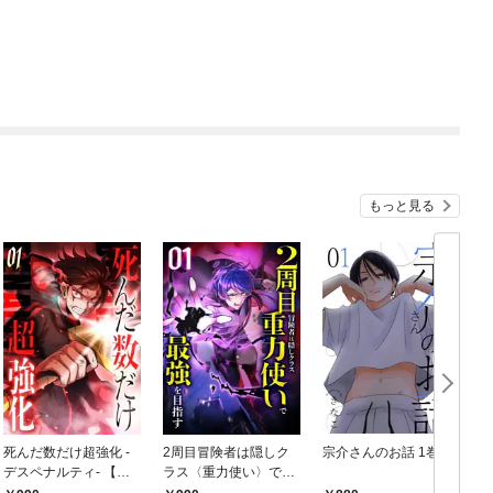
もっと見る
死んだ数だけ超強化 -
2周目冒険者は隠しク
宗介さんのお話 1巻
デスペナルティ- 【コ
ラス〈重力使い〉で最
る
ミック】 （1）
強を目指す 【コミッ