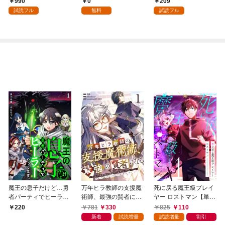
990
0
209
（１）
試読フル
無料
試読フル
魔王の息子だけど…勇
万年ヒラ教師の支援魔
死に戻る魔王級プレイ
者パーティでヒーラー
術師、最強の賢者にな
ヤー ロストマン【単行
やってます。1
る～不人気の支援魔術
本版】 1巻
781
330
825
110
220
師は給料泥棒だと魔術
新着
試読増量
試読増量
割引
大学をクビになった