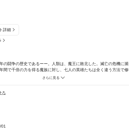
ト詳細
%
年の闘争の歴史であるーー。人類は、魔王に敗北した。滅亡の危機に瀕
年間で千倍の力を得る魔族に対し、七人の英雄たちは全く違う方法で修
「白魔道士」「機械工」「呪禁道師」「獣人」。それぞれの英雄は千年
ジを果たすためにーー!!1つのプロローグと7本の読み切り、総計598
、心躍る王道ファンタジー！本作は、本編に加え限定描き下ろし漫画を
ひろ
/01