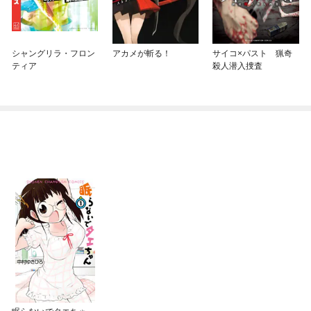
シャングリラ・フロン
アカメが斬る！
サイコ×パスト 猟奇
ティア
殺人潜入捜査