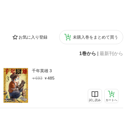
お気に入り登録
未購入巻をまとめて買う
1巻から
|
最新刊から
千年英雄 3
693
485
試し読み
カートへ