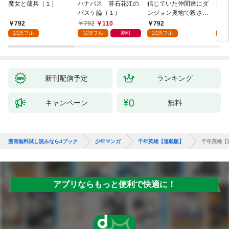
魔女と傭兵（１）
ハナバス 苔石花江の
信じていた仲間達にダ
追放
バスケ論（１）
ンジョン奥地で殺され
『自
かけたがギフト『無限
領地
792
792
110
792
7
ガチャ』でレベル９９
強の
試読フル
試読フル
割引
試読フル
試
９９の仲間達を手に入
～最
れて元パーティーメン
で始
バーと世界に復讐＆
拓ス
『ざまぁ！』します！
（１
（１）
新刊配信予定
ランキング
キャンペーン
無料
漫画無料試し読みならdブック
少年マンガ
千年英雄【連載版】
千年英雄【連
アプリならもっと便利で快適に！