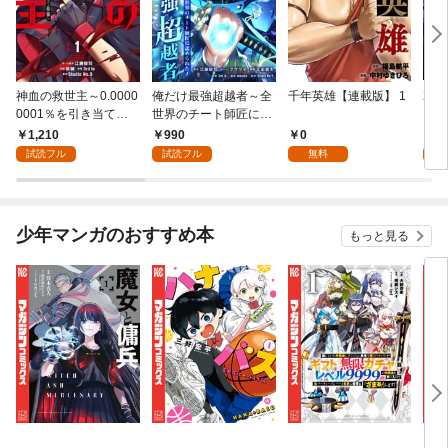
神血の救世主～0.0000
俺だけ最強超越者～全
千年英雄【連載版】 1
2周
0001％を引き当て最
世界のチート師匠に認
ラス
強へ～【電子書籍特典
められた～【単行本】
強を
1,210
990
0
9
付】（１）
（１）
ク】
試読フル
試読フル
無料
試
少年マンガのおすすめ本
もっと見る