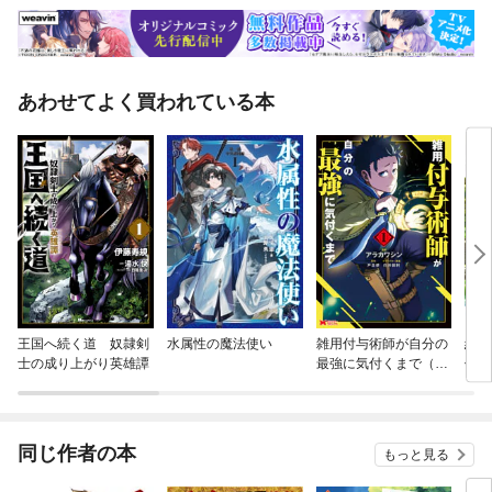
あわせてよく買われている本
王国へ続く道 奴隷剣
水属性の魔法使い
雑用付与術師が自分の
経験
士の成り上がり英雄譚
最強に気付くまで（コ
傷心
ミック）
同じ作者の本
もっと見る