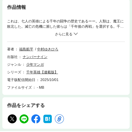
作品情報
これは、七人の英雄による千年の闘争の歴史であるーー。人類は、魔王に
敗北した。滅亡の危機に瀕した彼らは「千年後の再戦」を選択する。千年
間で千倍の力を得る魔族に対し、七人の英雄たちは全く違う方法で修行を
行う。「戦士」「魔法使い」「召喚士」「白魔道士」「機械工」「呪禁道
師」「獣人」。それぞれの英雄は千年後、約束の地へと集結する。千年越
しのリベンジを果たすためにーー!!1つのプロローグと7本の読み切り、総
著者
福島航平
中村ゆきひろ
計598ページに及ぶ「壮大すぎる第1話」から始まる、心躍る王道ファンタ
出版社
ナンバーナイン
ジー！
ジャンル
少年マンガ
シリーズ
千年英雄【連載版】
電子版配信開始日
2025/10/01
ファイルサイズ
- MB
作品をシェアする