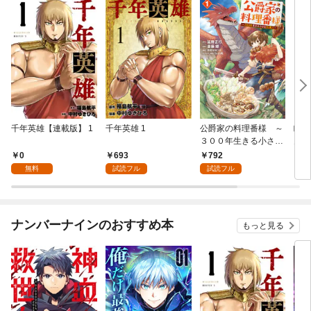
千年英雄【連載版】 1
千年英雄 1
公爵家の料理番様 ～
眠ら
３００年生きる小さな
ん 
料理人～（１）
0
693
792
5
無料
試読フル
試読フル
ナンバーナインのおすすめ本
もっと見る