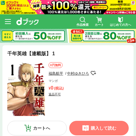
作品検索
カート
はじめての方へ
千年英雄【連載版】 1
0円無料
福島航平
中村ゆきひろ
マンガ
0
(税込)
返品不可
カートへ
購入して読む