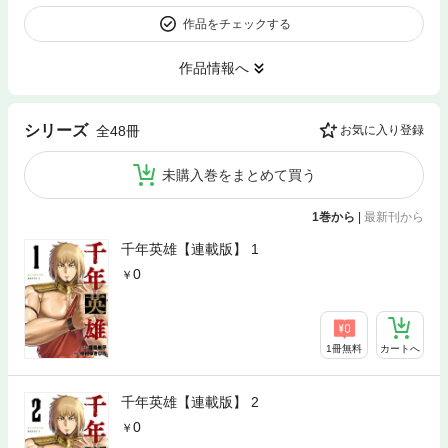
作品をチェックする
作品情報へ
シリーズ
全48冊
お気に入り登録
未購入巻をまとめて買う
1巻から
|
最新刊から
千年英雄【連載版】 1
0
1冊無料
カートへ
千年英雄【連載版】 2
0