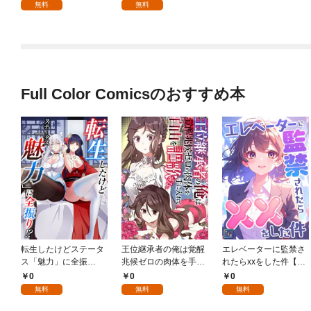
無料
無料
Full Color Comicsのおすすめ本
転生したけどステータ
王位継承者の俺は覚醒
エレベーターに監禁さ
ス「魅力」に全振
兆候ゼロの肉体を手に
れたらxxをした件【全
り！？(1)
入れて自由を謳歌す
年齢版】(1)
0
0
0
る。1
無料
無料
無料