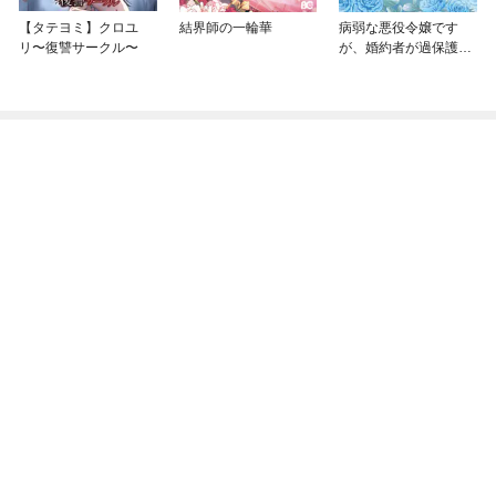
【タテヨミ】クロユ
結界師の一輪華
病弱な悪役令嬢です
リ〜復讐サークル〜
が、婚約者が過保護す
ぎて逃げ出したい(私た
ち犬猿の仲でしたよ
ね！？)