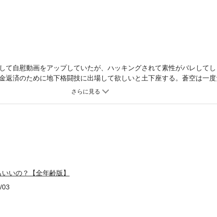
して自慰動画をアップしていたが、ハッキングされて素性がバレしてし
金返済のために地下格闘技に出場して欲しいと土下座する。蒼空は一度
る。別れた理由が嫌われたからではないとわかり、寄りを戻す二人。愛
人は事務所へ向かうが…※こちらは同一タイトルの全年齢版です。重複
もいいの？【全年齢版】
/03