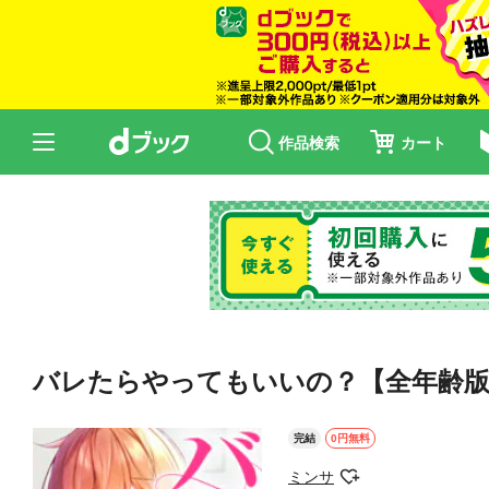
作品検索
カート
バレたらやってもいいの？【全年齢版】
完結
0円無料
ミンサ