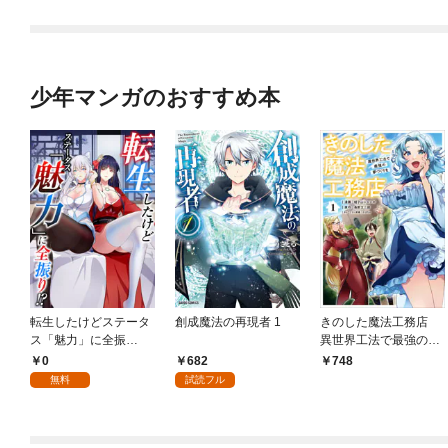
少年マンガのおすすめ本
転生したけどステータ
創成魔法の再現者 1
きのした魔法工務店
ス「魅力」に全振
異世界工法で最強の家
り！？(1)
づくりを（コミック）
0
682
748
１
無料
試読フル