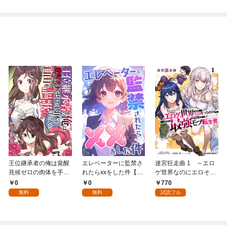
王位継承者の俺は覚醒
エレベーターに監禁さ
迷宮狂走曲 1 ～エロ
兆候ゼロの肉体を手に
れたらxxをした件【全
ゲ世界なのにエロそっ
入れて自由を謳歌す
年齢版】(1)
ちのけでひたすら最強
0
0
770
る。1
を目指すモブ転生者～
無料
無料
試読フル