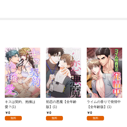
キスは契約、抱擁は
初恋の悪魔【全年齢
ライムの香りで発情中
愛？(1)
版】(1)
【全年齢版】(1)
0
0
0
無料
無料
無料