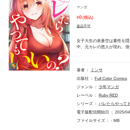
マンガ
0
(税込)
返品不可
女子大生の泉蒼空は素性を隠
中、元カレの悠人が現れ、借
し、借金や別れた理由を尋ね
地下格闘技に出場するため二
さい。
著者
ミンサ
出版社
Full Color Comics
ジャンル
少年マンガ
レーベル
Ruby RED
シリーズ
バレたらやって
電子版配信開始日
2025/04
ファイルサイズ
- MB