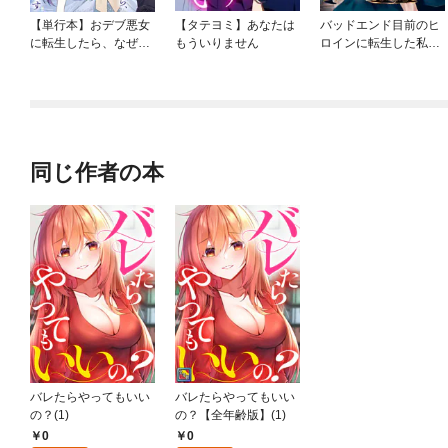
【単行本】おデブ悪女
【タテヨミ】あなたは
バッドエンド目前のヒ
に転生したら、なぜか
もういりません
ロインに転生した私、
ラスボス王子様に執着
今世では恋愛するつも
されています
りがチートな兄が離し
てくれません！？@C
OMIC
同じ作者の本
バレたらやってもいい
バレたらやってもいい
の？(1)
の？【全年齢版】(1)
0
0