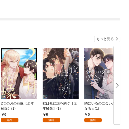
もっと見る
2つの月の花嫁【全年
蝶は夜に謎を紡ぐ【全
隣にいるのに会いたく
齢版】(1)
年齢版】(1)
なる人(1)
0
0
0
無料
無料
無料