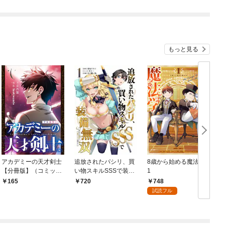
もっと見る
アカデミーの天才剣士
追放されたパシリ、買
8歳から始める魔法学
【分冊版】（コミッ
い物スキルSSSで装備
1
ク） １話【フルカラ
無双 ～買ったモノを
748
165
720
ー】
超強化して最強パーテ
試読フル
ィー目指します～【単
行本版】 1巻