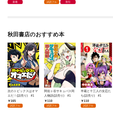
新着
試読フル
割引
秋田書店のおすすめ本
次のトピックスはオマ
阿佐ヶ谷サキュバス同
半蔵と十三人の女忍た
エだ！(話売り) #1
人物語(話売り) #1
ち(話売り) #1
165
110
110
試読フル
試読フル
試読フル