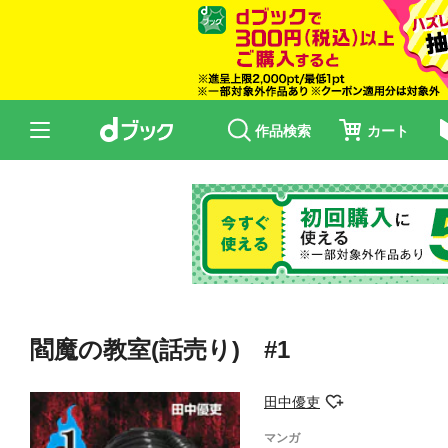
作品検索
カート
閻魔の教室(話売り) #1
田中優吏
マンガ