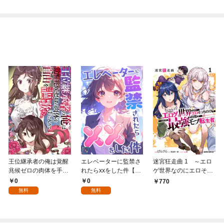
王位継承者の俺は覚醒
エレベーターに監禁さ
迷宮狂走曲 1 ～エロ
兆候ゼロの肉体を手に
れたらxxをした件【全
ゲ世界なのにエロそっ
入れて自由を謳歌す
年齢版】(1)
ちのけでひたすら最強
0
0
770
る。1
を目指すモブ転生者～
無料
無料