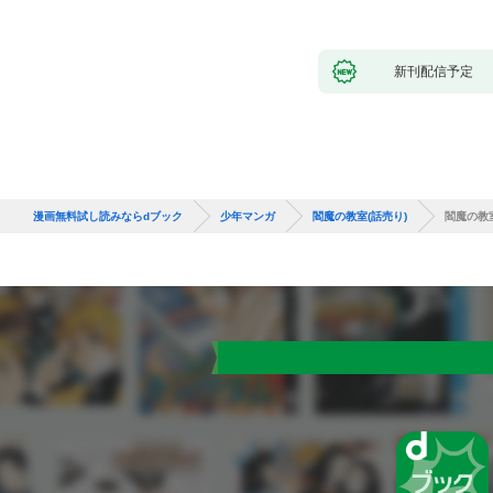
新刊配信予定
漫画無料試し読みならdブック
少年マンガ
閻魔の教室(話売り)
閻魔の教室