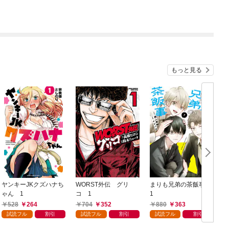
もっと見る
ヤンキーJKクズハナち
WORST外伝 グリ
まりも兄弟の茶飯事
ゃん 1
コ 1
1
E
528
264
704
352
880
363
試読フル
割引
試読フル
割引
試読フル
割引