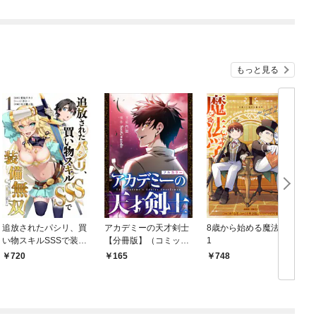
もっと見る
追放されたパシリ、買
アカデミーの天才剣士
8歳から始める魔法学
い物スキルSSSで装備
【分冊版】（コミッ
1
無双 ～買ったモノを
ク） １話【フルカラ
720
165
748
超強化して最強パーテ
ー】
ィー目指します～【単
行本版】 1巻