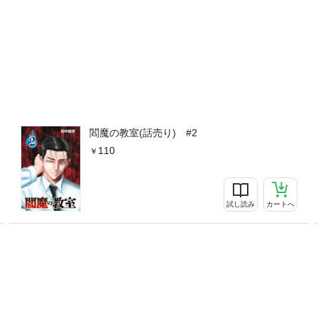
閻魔の教室(話売り) #2
110
試し読み
カートへ