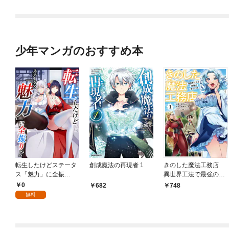
少年マンガのおすすめ本
転生したけどステータ
創成魔法の再現者 1
きのした魔法工務店
ス「魅力」に全振
異世界工法で最強の家
り！？(1)
づくりを（コミック）
0
682
748
１
無料