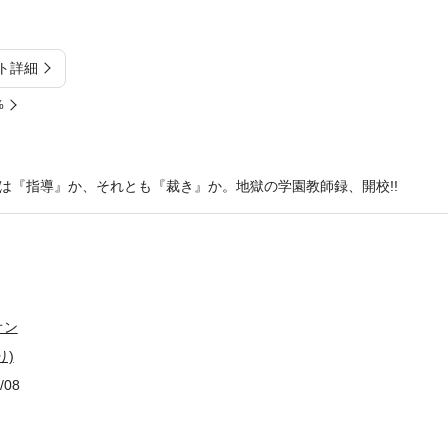
ト詳細
%
は『指導』か、それとも『裁き』か。地獄の学園教師録、開校!!
オン
り)
/08