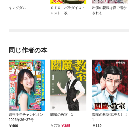
キングダム
ＧＴＯ パラダイス・
岩肌の花嫁は愛で溶か
ロスト 改
される
同じ作者の本
週刊少年チャンピオン
閻魔の教室 1
閻魔の教室(話売り) #
2026年36+37号
1
400
770
385
110