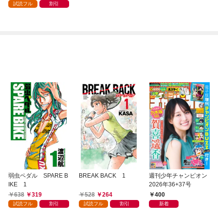
試読フル
割引
弱虫ペダル SPARE B
BREAK BACK 1
週刊少年チャンピオン
IKE 1
2026年36+37号
638
319
528
264
400
試読フル
割引
試読フル
割引
新着