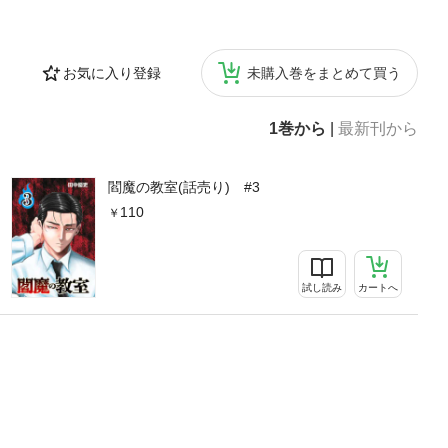
お気に入り登録
未購入巻をまとめて買う
1巻から
|
最新刊から
閻魔の教室(話売り) #3
110
試し読み
カートへ