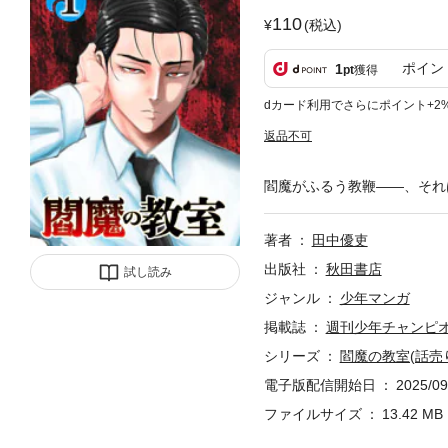
110
(税込)
ポイン
1
pt
獲得
dカード利用でさらにポイント+2
返品不可
閻魔がふるう教鞭――、それ
著者
田中優吏
出版社
秋田書店
試し読み
ジャンル
少年マンガ
掲載誌
週刊少年チャンピ
シリーズ
閻魔の教室(話売
電子版配信開始日
2025/09
ファイルサイズ
13.42 MB