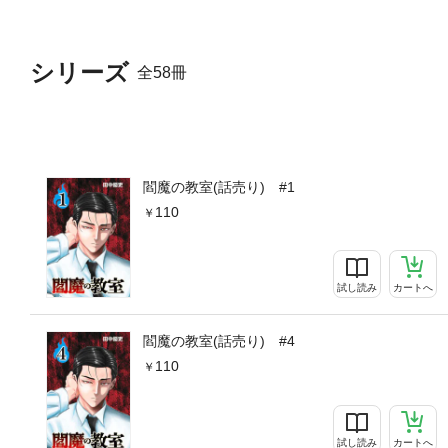
シリーズ
全58冊
閻魔の教室(話売り) #1
110
試し読み
カートへ
閻魔の教室(話売り) #4
110
試し読み
カートへ