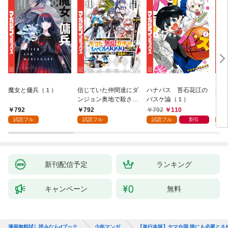
魔女と傭兵（１）
信じていた仲間達にダ
ハナバス 苔石花江の
追放
ンジョン奥地で殺され
バスケ論（１）
『自
かけたがギフト『無限
領地
792
792
792
110
7
ガチャ』でレベル９９
強の
試読フル
試読フル
試読フル
割引
試
９９の仲間達を手に入
～最
れて元パーティーメン
で始
バーと世界に復讐＆
拓ス
『ざまぁ！』します！
（１
（１）
新刊配信予定
ランキング
キャンペーン
無料
漫画無料試し読みならdブック
少年マンガ
【単行本版】ヤマ台国 誰にも必要と