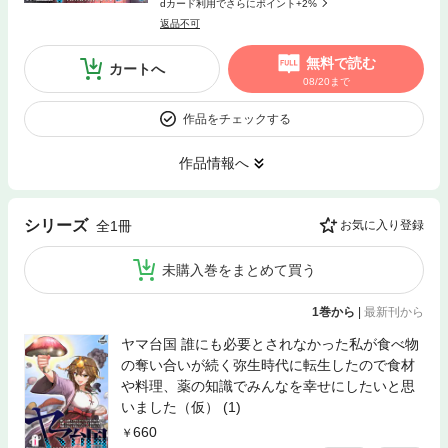
dカード利用でさらにポイント+2%
返品不可
無料で読む
カートへ
08/20まで
作品をチェックする
作品情報へ
シリーズ
全1冊
お気に入り登録
未購入巻をまとめて買う
1巻から
|
最新刊から
ヤマ台国 誰にも必要とされなかった私が食べ物
の奪い合いが続く弥生時代に転生したので食材
や料理、薬の知識でみんなを幸せにしたいと思
いました（仮） (1)
660