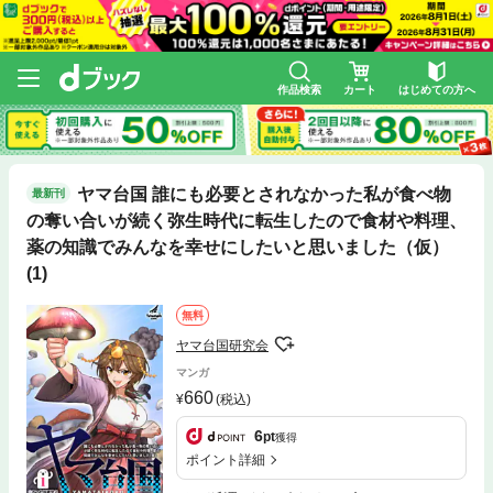
作品検索
カート
はじめての方へ
ヤマ台国 誰にも必要とされなかった私が食べ物
最新刊
の奪い合いが続く弥生時代に転生したので食材や料理、
薬の知識でみんなを幸せにしたいと思いました（仮）
(1)
無料
ヤマ台国研究会
マンガ
660
(税込)
6
pt
獲得
ポイント詳細