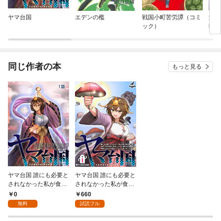
ヤマ台国
エデンの檻
戦国小町苦労譚（コミ
淡海
ック）
時
同じ作者の本
もっと見る
ヤマ台国 誰にも必要と
ヤマ台国 誰にも必要と
されなかった私が食べ
されなかった私が食べ
物の奪い合いが続く弥
物の奪い合いが続く弥
0
660
生時代に転生したので
生時代に転生したので
無料
試読フル
食材や料理、薬の知識
食材や料理、薬の知識
でみんなを幸せにした
でみんなを幸せにした