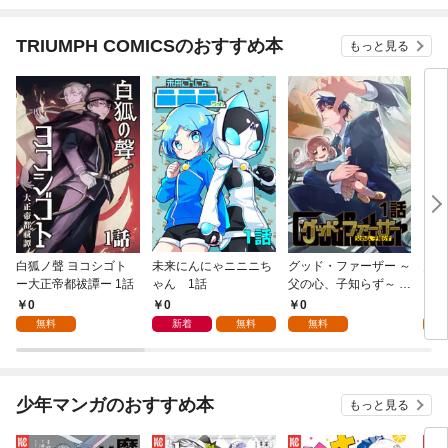
いと思いました（仮）
いと思いました（仮）
1話
(1)
TRIUMPH COMICSのおすすめ本
もっと見る
白狐ノ聲 ヨコシゴト
未来にんにゃニニニち
グッド・ファーザー ～
天赦
ー大正帝都祓譚ー 1話
ゃん 1話
父の心、子知らず～ 1
話
0
0
0
0
無料
新着
無料
無料
少年マンガのおすすめ本
もっと見る