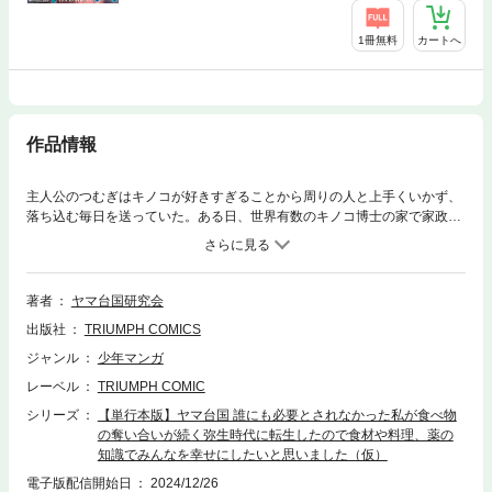
1冊無料
カートへ
作品情報
主人公のつむぎはキノコが好きすぎることから周りの人と上手くいかず、
落ち込む毎日を送っていた。ある日、世界有数のキノコ博士の家で家政婦
として働いていたが、冷蔵庫のキノコを食べた瞬間、弥生時代に転生して
しまったようでー！？
著者
ヤマ台国研究会
出版社
TRIUMPH COMICS
ジャンル
少年マンガ
レーベル
TRIUMPH COMIC
シリーズ
【単行本版】ヤマ台国 誰にも必要とされなかった私が食べ物
の奪い合いが続く弥生時代に転生したので食材や料理、薬の
知識でみんなを幸せにしたいと思いました（仮）
電子版配信開始日
2024/12/26