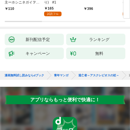
主ーホシニネガイヲ
り) #1
(話
ー 1
165
1
110
￥396
試読フル
試
新刊配信予定
ランキング
キャンペーン
無料
漫画無料試し読みならdブック
青年マンガ
逃亡者～アスクレピオスの杖～
アプリならもっと便利で快適に！