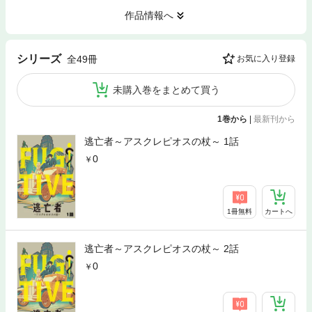
作品情報へ
シリーズ
全49冊
お気に入り登録
未購入巻をまとめて買う
1巻から
|
最新刊から
逃亡者～アスクレピオスの杖～ 1話
0
1冊無料
カートへ
逃亡者～アスクレピオスの杖～ 2話
0