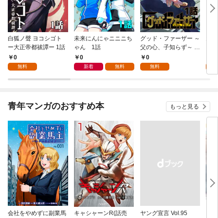
白狐ノ聲 ヨコシゴト
未来にんにゃニニニち
グッド・ファーザー ～
天赦
ー大正帝都祓譚ー 1話
ゃん 1話
父の心、子知らず～ 1
話
0
0
0
0
無料
新着
無料
無料
青年マンガのおすすめ本
もっと見る
会社をやめずに副業馬
キャシャーンR(話売
ヤング宣言 Vol.95
キミ