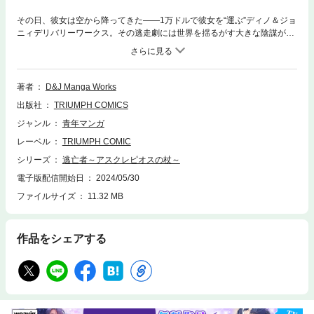
その日、彼女は空から降ってきた――1万ドルで彼女を“運ぶ”ディノ＆ジョ
ニィデリバリーワークス。その逃走劇には世界を揺るがす大きな陰謀が―
―!?
著者
D&J Manga Works
出版社
TRIUMPH COMICS
ジャンル
青年マンガ
レーベル
TRIUMPH COMIC
シリーズ
逃亡者～アスクレピオスの杖～
電子版配信開始日
2024/05/30
ファイルサイズ
11.32 MB
作品をシェアする