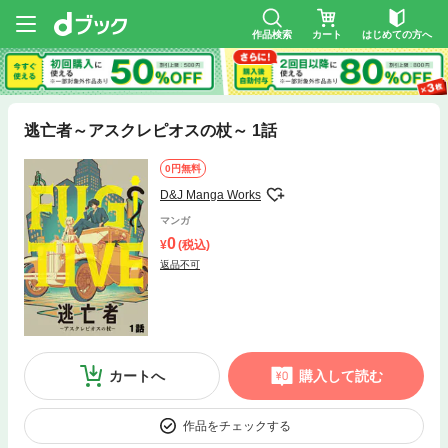
作品検索
カート
はじめての方へ
逃亡者～アスクレピオスの杖～ 1話
0円無料
D&J Manga Works
マンガ
0
(税込)
返品不可
カートへ
購入して読む
作品をチェックする