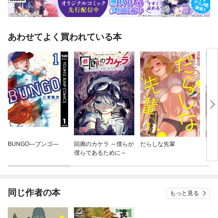
あわせてよく買われている本
BUNGO—ブンゴ—
回廊のカケラ ～僕らが
だらしな先輩
【タ
僕らであるために～
男た
婚で
同じ作者の本
もっと見る