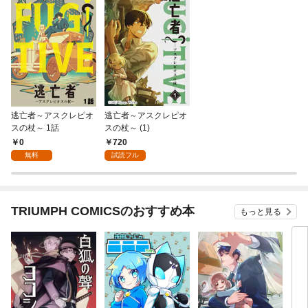
逃亡者～アスクレピオ
逃亡者～アスクレピオ
スの杖～ 1話
スの杖～ (1)
0
720
無料
試読フル
TRIUMPH COMICSのおすすめ本
もっと見る