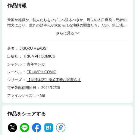
作品情報
天国か地獄か、咎人たちをいずこへ送るべきか。現世の人口爆発～死者の
増大により、裁きの効率化が求められる地獄の閻魔たち。だが、第三法廷
の閻魔に新しく任命された真利（しんり）は、誰よりも優柔不断な性格で
知られる男。ヤツが担当する法廷は常に紛糾し、地獄のトレンドに逆行し
ていた。どうするどうなる罪と罰！？ 因果応報、勧善懲悪、現世と来世
を超えた真理を描くENMAマンガ!!
著者
JIGOKU HEADS
出版社
TRIUMPH COMICS
ジャンル
青年マンガ
レーベル
TRIUMPH COMIC
シリーズ
【単行本版】優柔不断な閻魔さま
電子版配信開始日
2024/12/26
ファイルサイズ
- MB
作品をシェアする