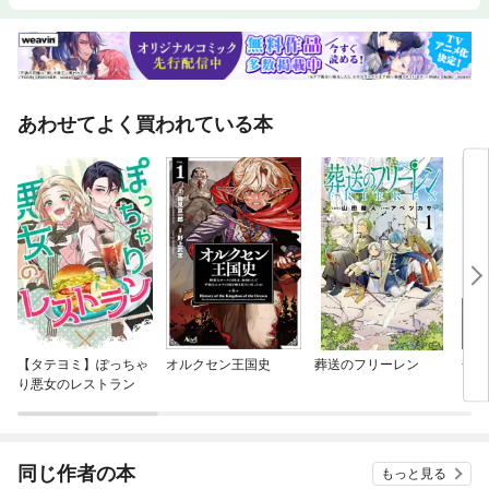
あわせてよく買われている本
【タテヨミ】ぽっちゃ
オルクセン王国史
葬送のフリーレン
全て
り悪女のレストラン
ラス
同じ作者の本
もっと見る