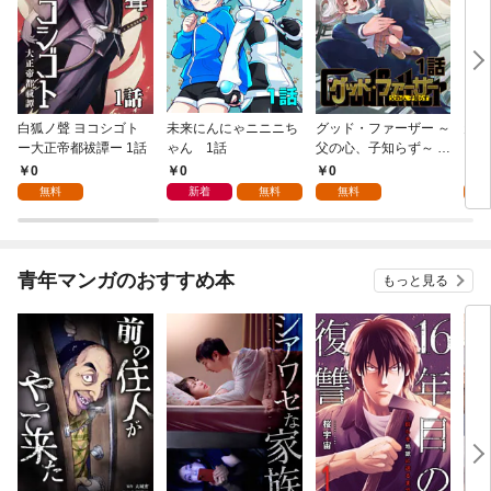
白狐ノ聲 ヨコシゴト
未来にんにゃニニニち
グッド・ファーザー ～
天赦
ー大正帝都祓譚ー 1話
ゃん 1話
父の心、子知らず～ 1
話
0
0
0
0
無料
新着
無料
無料
青年マンガのおすすめ本
もっと見る