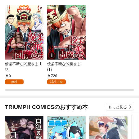
優柔不断な閻魔さま 1
優柔不断な閻魔さま
話
(1)
0
720
無料
試読フル
TRIUMPH COMICSのおすすめ本
もっと見る