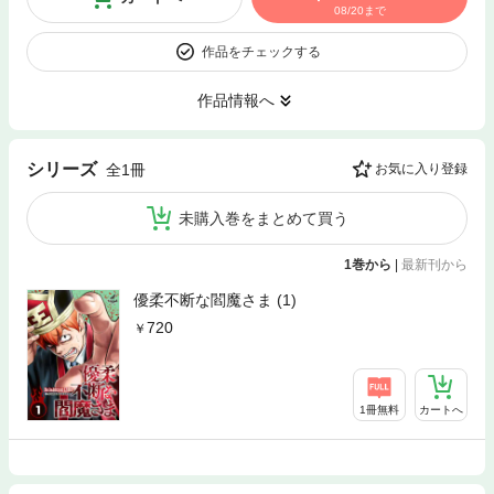
08/20まで
作品をチェックする
作品情報へ
シリーズ
全1冊
お気に入り登録
未購入巻をまとめて買う
1巻から
|
最新刊から
優柔不断な閻魔さま (1)
720
1冊無料
カートへ