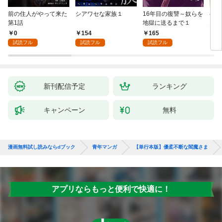
前の住人がやって来た
シアワセな家族１
16年目の復讐～奴らを
ベイ
第1話
地獄に送るまで１
エブ
版】
0
154
165
2
試読フル
試読フル
試読フル
新刊配信予定
ランキング
キャンペーン
無料
漫画無料試し読みならdブック
青年マンガ
【単行本版】優柔不断な閻魔さま
アプリならもっと便利で快適に！