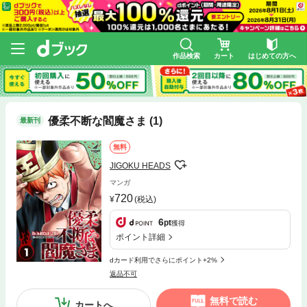
作品検索
カート
はじめての方へ
優柔不断な閻魔さま (1)
最新刊
無料
JIGOKU HEADS
マンガ
720
(税込)
6
pt
獲得
ポイント詳細
dカード利用でさらにポイント+2%
返品不可
無料で読む
カートへ