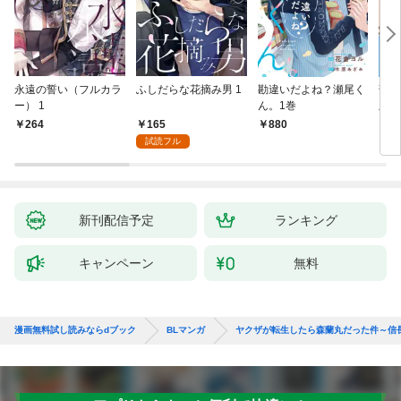
永遠の誓い（フルカラ
ふしだらな花摘み男 1
勘違いだよね？瀬尾く
薄明
ー） 1
ん。1巻
版】
165
264
880
8
試読フル
新刊配信予定
ランキング
キャンペーン
無料
漫画無料試し読みならdブック
BLマンガ
ヤクザが転生したら森蘭丸だった件～信