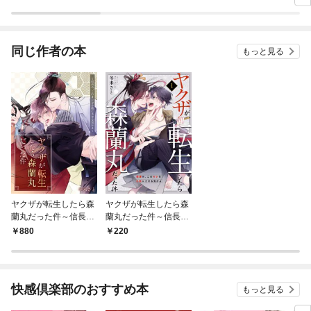
きますっ～（コミッ
ク）【分冊版】
同じ作者の本
もっと見る
ヤクザが転生したら森
ヤクザが転生したら森
蘭丸だった件～信長
蘭丸だった件～信長
め、このオレを小姓に
め、このオレを小姓に
880
220
させる気かよ～【電子
させる気かよ～ 1
単行本版おまけ付き】
1
快感倶楽部のおすすめ本
もっと見る