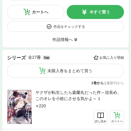
カートへ
今すぐ買う
作品をチェックする
作品情報へ
全27冊
シリーズ
お気に入り登録
完結
未購入巻をまとめて買う
1巻から
|
最新刊から
ヤクザが転生したら森蘭丸だった件～信長め、
このオレを小姓にさせる気かよ～ 1
220
試し読み
カートへ