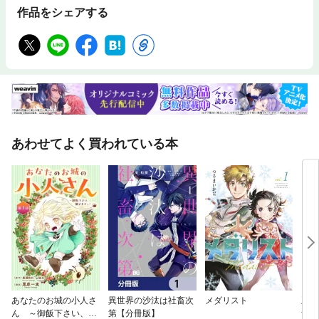
作品をシェアする
あわせてよく買われている本
あなたのお城の小人さ
異世界の沙汰は社畜次
メダリスト
王の
ん ～御飯下さい、働
第【分冊版】
ナ～