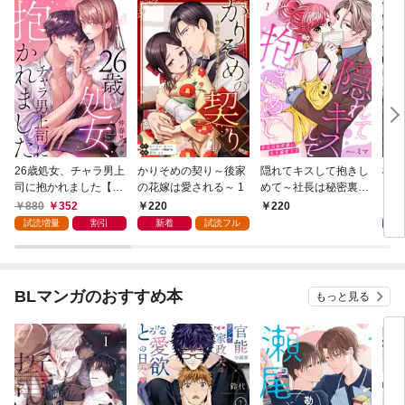
26歳処女、チャラ男上
かりそめの契り～後家
隠れてキスして抱きし
極道
司に抱かれました【電
の花嫁は愛される～ 1
めて～社長は秘密裏に
－若
子単行本版おまけ付
私を溺愛する～ 1
【電
880
352
220
8
220
き】 1
付き
試読増量
割引
新着
試読フル
BLマンガのおすすめ本
もっと見る