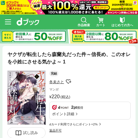
作品検索
カート
はじめての方へ
ヤクザが転生したら森蘭丸だった件～信長め、このオレ
を小姓にさせる気かよ～ 1
完結
冬未さと
マンガ
220
(税込)
2
pt
獲得
ポイント詳細
dカード利用でさらにポイント+2%
返品不可
試し読み