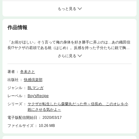
もっと見る
作品情報
「お前がほしい」そう言って俺の身体を好き勝手に弄ぶのは…あの織田信
長!?ヤクザの若頭である統（はじめ）。反感を持った子分たちに銃で胸を
撃たれて死んだ──かと思えば、目の前に広がるは戦国時代!!天下の織田信
長になぜか気に入られ、「お前は今日から森蘭丸だ！」と訳の分からない
宣言をしやがった！おまけに手を縛られて乳首を吸われ、誰も受け入れた
ことのないアソコを掻き回されて…悔しいのに声が止まらない…！この俺
著者
冬未さと
が男に抱かれてしまうのか!?若頭から小姓になった統の末路とは！
出版社
快感倶楽部
ジャンル
BLマンガ
レーベル
Boy'sRecipe
シリーズ
ヤクザが転生したら森蘭丸だった件～信長め、このオレを小
姓にさせる気かよ～
電子版配信開始日
2020/03/17
ファイルサイズ
10.26 MB