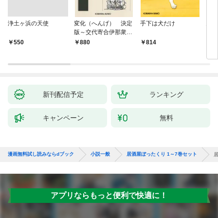
浄土ヶ浜の天使
変化（へんげ） 決定
手下は犬だけ
鬼役
版～交代寄合伊那衆異
聞（1）～
￥550
880
814
7
新刊配信予定
ランキング
キャンペーン
無料
漫画無料試し読みならdブック
小説一般
居酒屋ぼったくり 1～7巻セット
アプリならもっと便利で快適に！