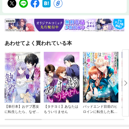
あわせてよく買われている本
【単行本】おデブ悪女
【タテヨミ】あなたは
バッドエンド目前のヒ
結界
に転生したら、なぜか
もういりません
ロインに転生した私、
ラスボス王子様に執着
今世では恋愛するつも
されています
りがチートな兄が離し
てくれません！？@C