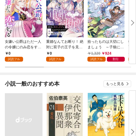
女嫌い公爵はただ一人
重婚なんてお断り！ 絶
拾ったものは大切にし
転生
の令嬢にのみ恋をする
対に双子の王子を見分
ましょう ～子狼に気
下に
（分冊版）第１話
けてみせます！（分冊
に入られた男の転移物
冒険
0
0
1,320
924
1,
版） 第１話
語～
試読フル
試読フル
試読フル
割引
試
小説一般のおすすめ本
もっと見る