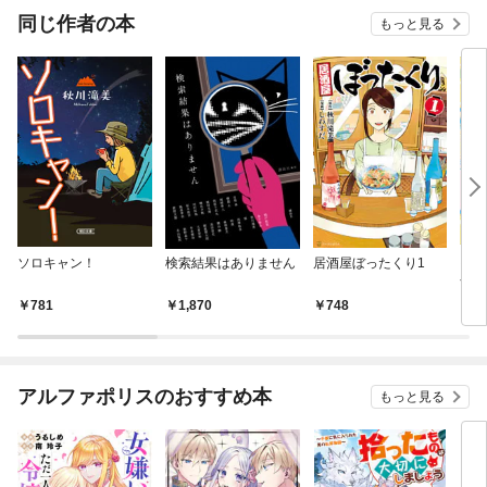
OMIC
同じ作者の本
もっと見る
ソロキャン！
検索結果はありません
居酒屋ぼったくり1
そん
す！
781
1,870
748
8
アルファポリスのおすすめ本
もっと見る