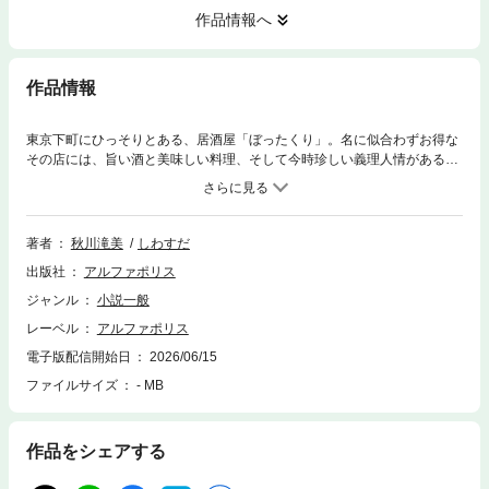
作品情報へ
作品情報
東京下町にひっそりとある、居酒屋「ぼったくり」。名に似合わずお得な
その店には、旨い酒と美味しい料理、そして今時珍しい義理人情がある―
―。全国の銘酒情報、簡単なつまみの作り方も満載！ 旨いものと人々の
ふれあいを描いた短編連作小説、待望の書籍化！
著者
秋川滝美
しわすだ
出版社
アルファポリス
ジャンル
小説一般
レーベル
アルファポリス
電子版配信開始日
2026/06/15
ファイルサイズ
- MB
作品をシェアする