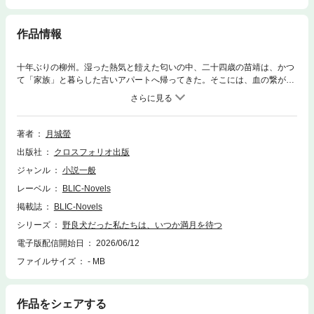
作品情報
十年ぶりの柳州。湿った熱気と饐えた匂いの中、二十四歳の苗靖は、かつ
て「家族」と暮らした古いアパートへ帰ってきた。そこには、血の繋がら
ない「兄」がいた。半ばチンピラのような稼業で食いつなぐ陳異??彼女を
疎み、追い払い、それでも追い出しはしない男。冷ややかに距離を取る苗
靖と、粗暴に突き放す陳異。互いを「いらない」と言いながら、二人はひ
とつ屋根の下で、奇妙な均衡の中に暮らしはじめる。しかし、かろうじて
著者
月城螢
保たれていた均衡は、陳異の女の登場で軋みはじめる??。寄る辺ない者だ
出版社
クロスフォリオ出版
けが知っている、荒れた街の片隅の物語。誰にも必要とされなかった二人
が、互いだけを「わかって」しまう、その始まり。※本作は月城 螢の個人
ジャンル
小説一般
誌作品の電子書籍版となります。
レーベル
BLIC-Novels
掲載誌
BLIC-Novels
シリーズ
野良犬だった私たちは、いつか満月を待つ
電子版配信開始日
2026/06/12
ファイルサイズ
- MB
作品をシェアする