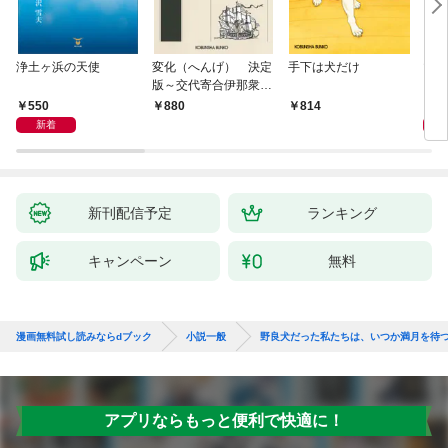
浄土ヶ浜の天使
変化（へんげ） 決定
手下は犬だけ
マリ
版～交代寄合伊那衆異
聞（1）～
550
1,
880
814
新着
新刊配信予定
ランキング
キャンペーン
無料
漫画無料試し読みならdブック
小説一般
野良犬だった私たちは、いつか満月を待
アプリならもっと便利で快適に！