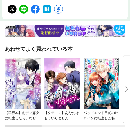
あわせてよく買われている本
【単行本】おデブ悪女
【タテヨミ】あなたは
バッドエンド目前のヒ
【タ
に転生したら、なぜか
もういりません
ロインに転生した私、
リ〜
ラスボス王子様に執着
今世では恋愛するつも
されています
りがチートな兄が離し