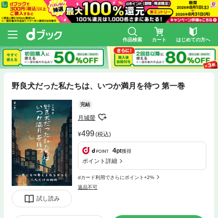
作品検索
カート
はじめての方へ
野良犬だった私たちは、いつか満月を待つ 第一巻
完結
月城螢
499
(税込)
4
pt
獲得
ポイント詳細
dカード利用でさらにポイント+2%
返品不可
試し読み