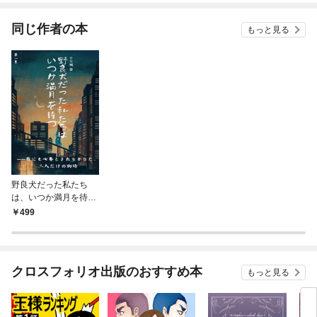
てくれません！？@C
OMIC
同じ作者の本
もっと見る
野良犬だった私たち
は、いつか満月を待つ
第一巻
499
クロスフォリオ出版のおすすめ本
もっと見る