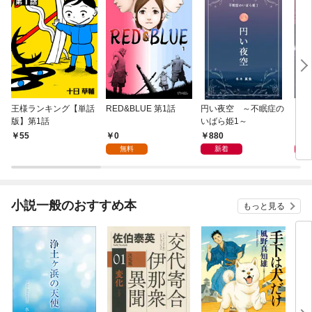
王様ランキング【単話
RED&BLUE 第1話
円い夜空 ～不眠症の
For
版】第1話
いばら姫1～
（１
0
880
2
55
無料
新着
小説一般のおすすめ本
もっと見る