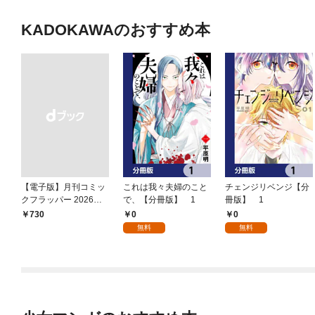
KADOKAWAのおすすめ本
【電子版】月刊コミッ
これは我々夫婦のこと
チェンジリベンジ【分
クフラッパー 2026年9
で、【分冊版】 1
冊版】 1
月号
0
0
￥730
無料
無料