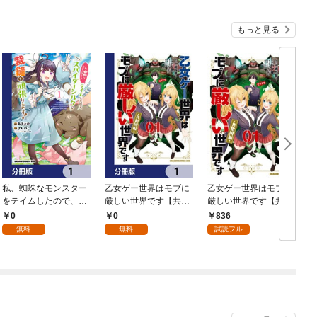
もっと見る
私、蜘蛛なモンスター
乙女ゲー世界はモブに
乙女ゲー世界はモブに
をテイムしたので、ス
厳しい世界です【共和
厳しい世界です【共和
パイダーシルクで裁縫
国編】【分冊版】 1
国編】 ０１
0
0
836
を頑張ります！【分冊
無料
無料
試読フル
版】 1