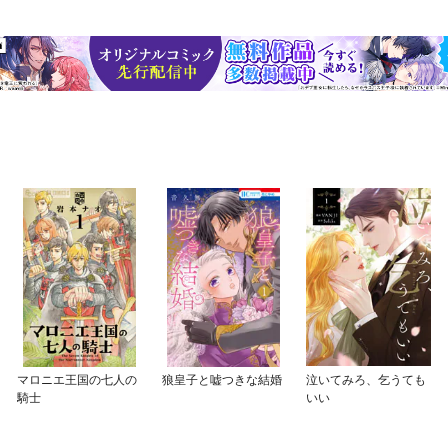
マロニエ王国の七人の
狼皇子と嘘つきな結婚
泣いてみろ、乞うても
騎士
いい