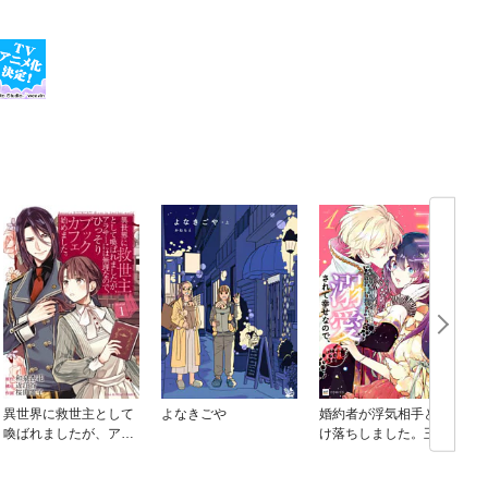
異世界に救世主として
よなきごや
婚約者が浮気相手と駆
喚ばれましたが、アラ
け落ちしました。王子
サーには無理なので、
殿下に溺愛されて幸せ
ひっそりブックカフェ
なので、今さら戻りた