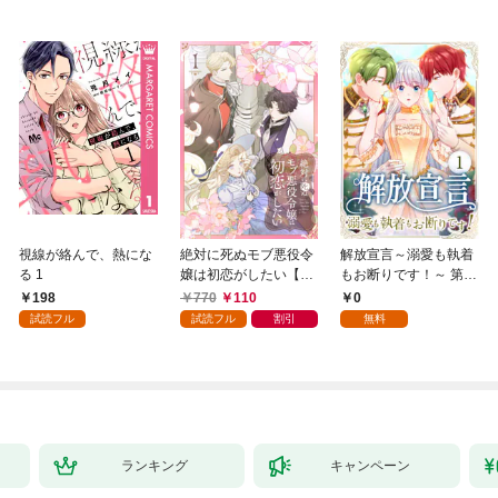
視線が絡んで、熱にな
絶対に死ぬモブ悪役令
解放宣言～溺愛も執着
る 1
嬢は初恋がしたい【単
もお断りです！～ 第1
行本版】 1巻
話
198
770
110
0
試読フル
試読フル
割引
無料
ランキング
キャンペーン