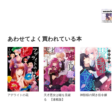
あわせてよく買われている本
アデライトの花
天才悪女は嘘を見破
神獣様の聞き役令嬢
る 【連載版】