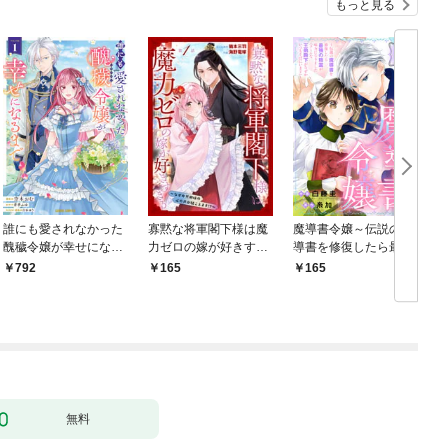
もっと見る
誰にも愛されなかった
寡黙な将軍閣下様は魔
魔導書令嬢～伝説の魔
醜穢令嬢が幸せになる
力ゼロの嫁が好きすぎ
導書を修復したら最強
まで 1
る～なぜか旦那様の心
の精霊が味方になりま
792
165
165
の声が聞こえます！？
した（クールな王弟殿
～［1話売り］ story0
下がなぜかいつもそば
1
にいます）～［ばら売
り］ 第1話
無料