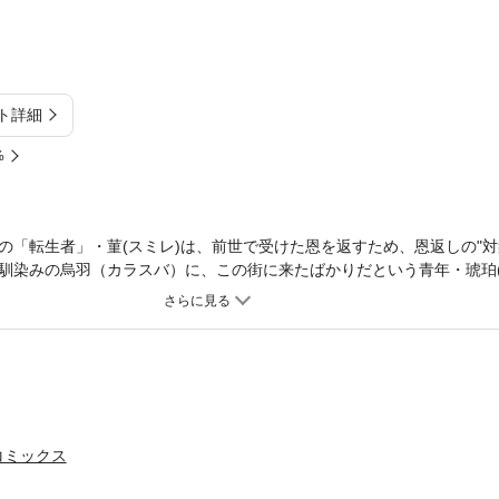
ト詳細
%
の「転生者」・菫(スミレ)は、前世で受けた恩を返すため、恩返しの"対
馴染みの烏羽（カラスバ）に、この街に来たばかりだという青年・琥珀(
象者"であると感じ、彼を幸せにしたいと強く思うのだが、二人の間には
後の時をすごす元タイムトラベラーの、他愛なる人生を歩む物語。
コミックス