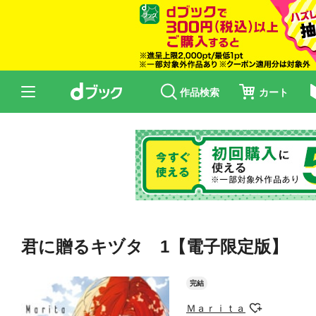
作品検索
カート
君に贈るキヅタ 1【電子限定版】
完結
Ｍａｒｉｔａ