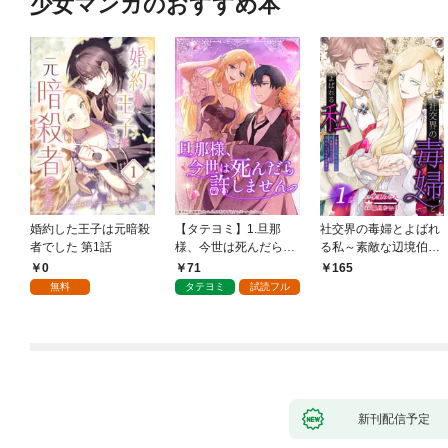
少女マンガのおすすめ本
婚約した王子は元暗殺
【タテヨミ】1.旦那
社交界の毒婦とよばれ
者でした 第1話
様、今世は死んだら許
る私～素敵な辺境伯令
しません
息に腕を折られたの
0
71
165
で、責任とってもらい
無料
タテヨミ
試読フル
ます～［ばら売り］
第1話
新刊配信予定