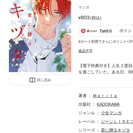
マンガ
803
(税込)
ポイン
7
pt
獲得
dカード利用でさらにポイント+2
返品不可
【電子特典付き】人生２度目
を過ごしていた。ある日、幼
れる。菫は琥珀が自分の"対
試し読み
て…？――純朴な転生者×最
著者
Ｍａｒｉｔａ
出版社
KADOKAWA
ジャンル
少女マンガ
レーベル
ジーンＬＩＮＥ
シリーズ
君に贈るキヅタ