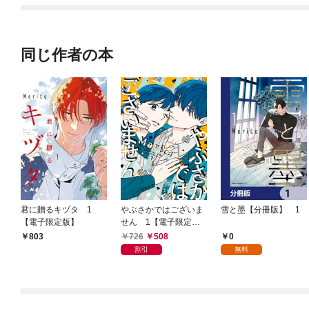
同じ作者の本
君に贈るキヅタ 1
やぶさかではございま
雪と墨【分冊版】 1
【電子限定版】
せん 1【電子限定
版】
726
508
0
803
割引
無料