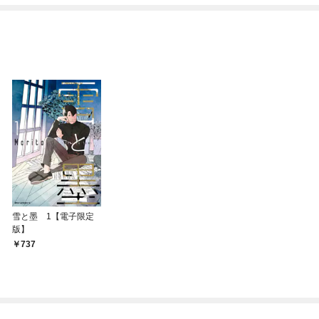
雪と墨 1【電子限定
版】
737