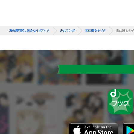
漫画無料試し読みならdブック
少女マンガ
君に贈るキヅタ
君に贈るキヅ