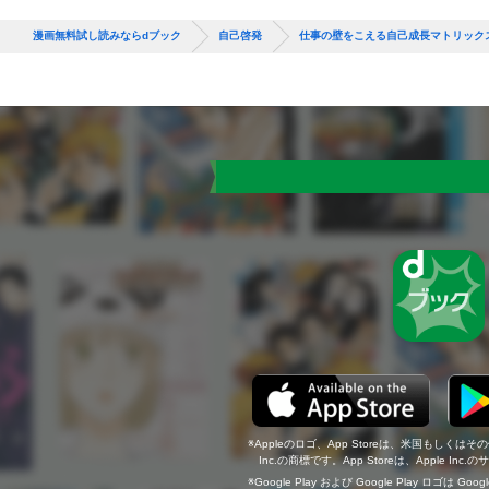
漫画無料試し読みならdブック
自己啓発
仕事の壁をこえる自己成長マトリック
Appleのロゴ、App Storeは、米国もしくはそ
Inc.の商標です。App Storeは、Apple In
Google Play および Google Play ロゴは Go