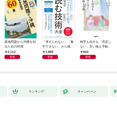
基地問題から沖縄を知
「考えられない」「集
相手も自分も「否定し
るための60章
中できない」から脱
ない」言い換え手帖
却！ AI時代の読む技
2,112
1,980
924
術大全
新着
新着
新着
ランキング
キャンペーン