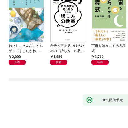
わたし、そんなにとん
自分の声を見つけるた
宇宙を味方にする方程
がってましたかね。
めの「話し方」の教
式
獅子座、Ａ型、丙午は
室 Ｏｒａｃｙ（オラ
2,090
1,980
1,760
めぐる
シー）
新着
新着
新着
新刊配信予定