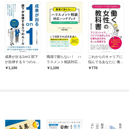
成果が出る1on1 部下
職場で困らない！ ハ
これからのキャリアに
が自律する５つのルー
ラスメント相談対応ハ
悩んでるあなたに 働く
ル
ンドブック ハラスメ
女性の教科書 アンコン
1,100
1,100
770
ント相談担当者になっ
シャスバイアスを外し
たら最初に読む本
たら仕事も生き方もも
っと充実する