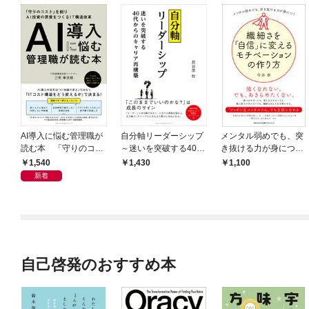
AI導入に悩む管理職が
自分軸リーダーシップ
メンタル弱めでも、突
読む本 「守りのコス
～迷いを突破する40
き抜ける力が身につ
ト」を削りAI投資の原
代からのキャリア再構
く 繊細さを「自信」
1,540
1,430
1,100
資をつくるIT構造改革
築～
に変えるモチベーショ
新着
ンの作り方
自己啓発のおすすめ本