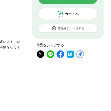
カートへ
作品をチェックする
迷います。い
作品をシェアする
自信をなくすこ
生じている人、
ように成長して
ックス戦略をベー
１万人の課題に
い、普通の方が
書は、あなたの