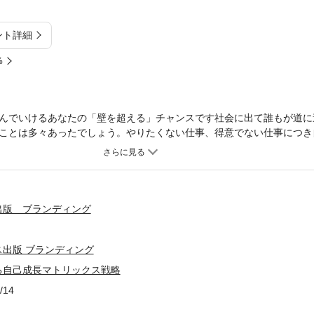
ント詳細
%
んでいけるあなたの「壁を超える」チャンスです社会に出て誰もが道に
ことは多々あったでしょう。やりたくない仕事、得意でない仕事につき
向き合わなければならないこともあります。本書は「社会に出て迷いが
るいは社会に出る前に不安に思っている人」に向け、仕事を通してどの
私は、40年にわたり実践してきたマーケティング理論や、成長マトリ
クス」というビジネスパーソン向けのメソッドを開発しました。顧客約
手伝いをしてきたなかで生まれたものです。決して一部の人だけではな
出版 ブランディング
もない自分自身の人生を主体的に歩んでいける方法になっています。本
ります。ぜひ本書を読んで実践いただければ幸いです。
出版 ブランディング
る自己成長マトリックス戦略
/14