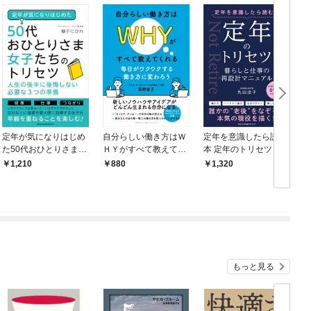
定年が気になりはじめ
自分らしい働き方はＷ
定年を意識したら読む
た50代おひとりさま女
ＨＹがすべて教えてく
本 定年のトリセツ 暮
子たちのトリセツ 人
れる 毎日がワクワク
らしと仕事の再設計マ
1,210
880
1,320
生の後半に後悔しない
する働き方に変わろう
ニュアル
必要な３つの準備
もっと見る