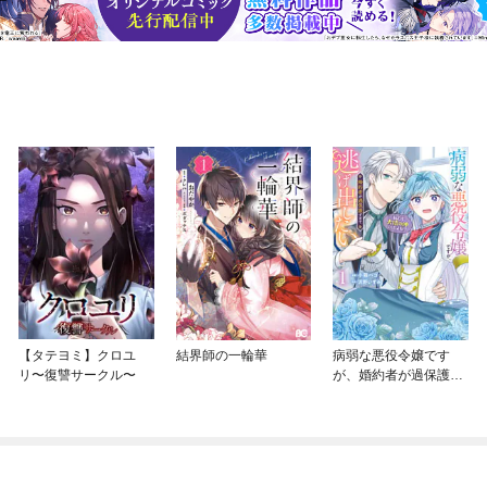
【タテヨミ】クロユ
結界師の一輪華
病弱な悪役令嬢です
リ〜復讐サークル〜
が、婚約者が過保護す
ぎて逃げ出したい(私た
ち犬猿の仲でしたよ
ね！？)