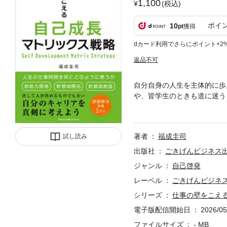
1,100
(税込)
ポイ
10
pt
獲得
dカード利用でさらにポイント+2
返品不可
自分自身の人生を主体的に歩
や、皆学生のときも道に迷う
とも、時には理不尽なことに
転機に向き合っている人、あ
いくかをお伝えしています。
著者
福成圭司
試し読み
スにした「自己成長マトリッ
向き合い、その課題解決のお
出版社
ごきげんビジネス
実践することで、誰のもので
ジャンル
自己啓発
「壁を超える」チャンスにな
レーベル
ごきげんビジネス
シリーズ
仕事の壁をこえ
電子版配信開始日
2026/05
ファイルサイズ
- MB