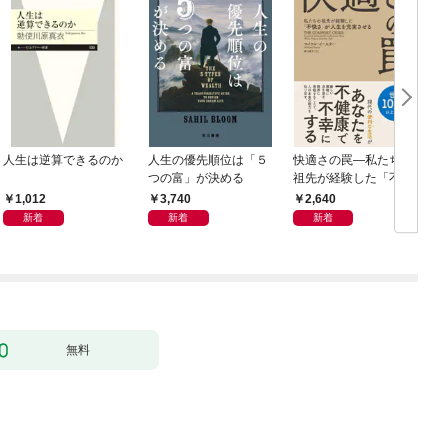
人生は逆算できるのか
人生の優先順位は「５
快適さの罠―私たちの
つの富」が決める
祖先が経験した「不快
さ」が人生を充実させ
1,012
3,740
2,640
る
新着
新着
新着
無料