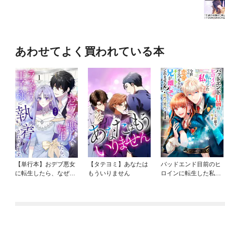
あわせてよく買われている本
【単行本】おデブ悪女
【タテヨミ】あなたは
バッドエンド目前のヒ
に転生したら、なぜか
もういりません
ロインに転生した私、
ラスボス王子様に執着
今世では恋愛するつも
されています
りがチートな兄が離し
てくれません！？@C
OMIC