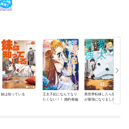
妹は知っている
王太子妃になんてなり
異世界転移したら愛犬
たくない！！ 婚約者編
が最強になりました ～
シルバーフェンリルと
俺が異世界暮らしを始
めたら～ THE COMIC