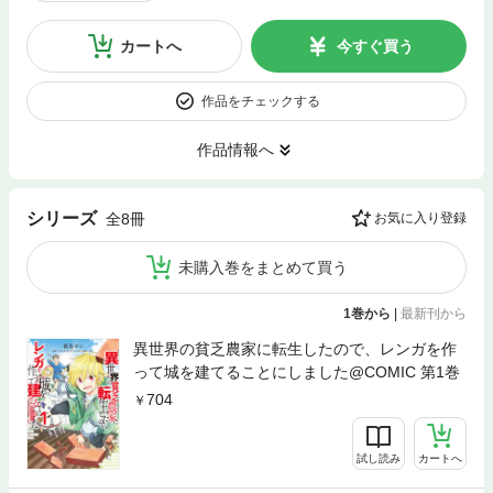
カートへ
今すぐ買う
作品をチェックする
作品情報へ
シリーズ
全8冊
お気に入り登録
未購入巻をまとめて買う
1巻から
|
最新刊から
異世界の貧乏農家に転生したので、レンガを作
って城を建てることにしました@COMIC 第1巻
704
試し読み
カートへ