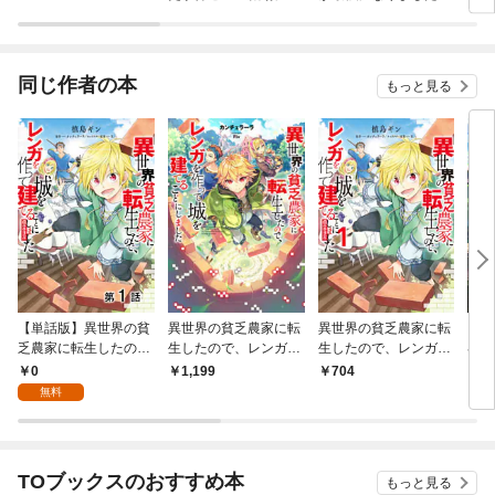
るとかもう無理～
シルバーフェンリルと
隷解
俺が異世界暮らしを始
して
めたら～ THE COMIC
同じ作者の本
もっと見る
【単話版】異世界の貧
異世界の貧乏農家に転
異世界の貧乏農家に転
【合
乏農家に転生したの
生したので、レンガを
生したので、レンガを
界の
で、レンガを作って城
作って城を建てること
作って城を建てること
たの
0
1,199
704
1
を建てることにしまし
にしました【電子書籍
にしました@COMIC
て城
無料
た@COMIC 第1話
限定書き下ろしSS付
第1巻
まし
き】
TOブックスのおすすめ本
もっと見る