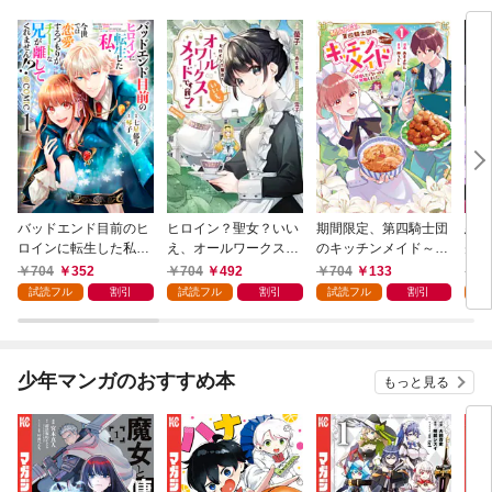
バッドエンド目前のヒ
ヒロイン？聖女？いい
期間限定、第四騎士団
悪党
ロインに転生した私、
え、オールワークスメ
のキッチンメイド～結
先も
今世では恋愛するつも
イドです（誇）！@C
婚したくないので就職
令嬢
704
352
704
492
704
133
7
りがチートな兄が離し
OMIC 第1巻
しました～@COMIC
ラン
試読フル
割引
試読フル
割引
試読フル
割引
試
てくれません！？@C
第1巻【描き下ろし漫
の溺
OMIC 第1巻
画特典付き】
@C
少年マンガのおすすめ本
もっと見る