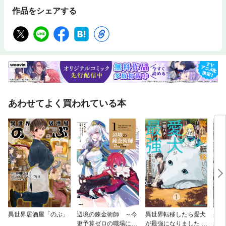
作品をシェアする
あわせてよく買われている本
異世界居酒屋「のぶ」
辺境の錬金術師 ～今
異世界転移したら愛犬
壁役
更予算ゼロの職場に戻
が最強になりました ～
れた