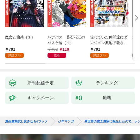
魔女と傭兵（１）
ハナバス 苔石花江の
信じていた仲間達にダ
追放
バスケ論（１）
ンジョン奥地で殺され
『自
かけたがギフト『無限
領地
792
792
110
792
7
ガチャ』でレベル９９
強の
試読フル
割引
試読フル
試
９９の仲間達を手に入
～最
れて元パーティーメン
で始
バーと世界に復讐＆
拓ス
『ざまぁ！』します！
（１
（１）
新刊配信予定
ランキング
キャンペーン
無料
漫画無料試し読みならdブック
少年マンガ
異世界の貧乏農家に転生したので、レン