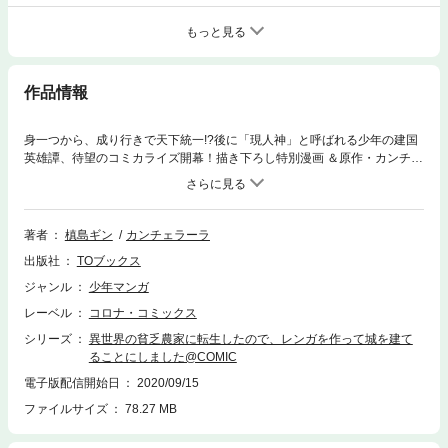
もっと見る
作品情報
身一つから、成り行きで天下統一!?後に「現人神」と呼ばれる少年の建国
英雄譚、待望のコミカライズ開幕！描き下ろし特別漫画 ＆原作・カンチェ
ラーラ先生による書き下ろしSSを収録！【あらすじ】王家が衰退し動乱の
続く異世界。とある寒村で、後にアルスと呼ばれることになる幼児は“土い
じり”――“畑の土壌改良”をしていた。「街作り」ゲームに熱中した前世の
記憶があった彼は、貧乏脱却のため自作魔法で“野菜の品種改良”や“家屋の
著者
槙島ギン
カンチェラーラ
建築”を開始し、ついに「レンガ生成」を習得する！行商人にレンガを売り
出版社
TOブックス
さばく中で希少な“使役獣の卵”を手に入れるが、無事に孵化させることが
できるのか＿＿？後に「現人神」と呼ばれる少年の建国英雄譚開幕！
ジャンル
少年マンガ
レーベル
コロナ・コミックス
シリーズ
異世界の貧乏農家に転生したので、レンガを作って城を建て
ることにしました@COMIC
電子版配信開始日
2020/09/15
ファイルサイズ
78.27 MB