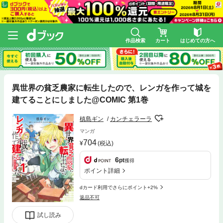
作品検索
カート
はじめての方へ
異世界の貧乏農家に転生したので、レンガを作って城を
建てることにしました@COMIC 第1巻
槙島ギン
カンチェラーラ
マンガ
704
(税込)
6
pt
獲得
ポイント詳細
dカード利用でさらにポイント+2%
返品不可
試し読み