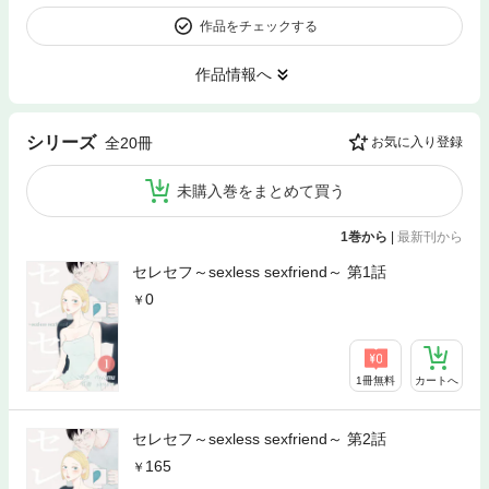
作品をチェックする
作品情報へ
シリーズ
全20冊
お気に入り登録
未購入巻をまとめて買う
1巻から
|
最新刊から
セレセフ～sexless sexfriend～ 第1話
0
1冊無料
カートへ
セレセフ～sexless sexfriend～ 第2話
165