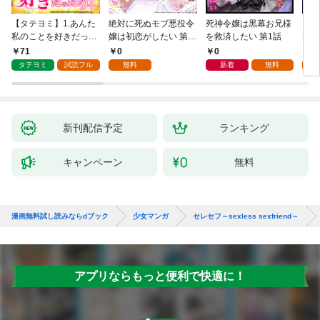
【タテヨミ】1.あんた
絶対に死ぬモブ悪役令
死神令嬢は黒幕お兄様
レベ
私のことを好きだった
嬢は初恋がしたい 第1
を救済したい 第1話
なり
の？
話
71
0
0
0
タテヨミ
試読フル
無料
新着
無料
新刊配信予定
ランキング
キャンペーン
無料
漫画無料試し読みならdブック
少女マンガ
セレセフ～sexless sexfriend～
アプリならもっと便利で快適に！