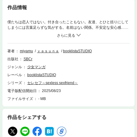
作品情報
僕たちは恋人ではない。付き合ったこともない。友達、とひと括りにして
しまうには言葉足らずな気がする。名前はない関係。不安定な安心感……
小説家miyamuとイラストレーターyasuna、二人のアーティストが紡
ぐ、“つらら”と“バン”の愛し切ないラブストーリー
著者
miyamu
ｙａｓｕｎａ
booklistaSTUDIO
出版社
SBCr
ジャンル
少女マンガ
レーベル
booklistaSTUDIO
シリーズ
セレセフ～sexless sexfriend～
電子版配信開始日
2025/08/23
ファイルサイズ
- MB
作品をシェアする