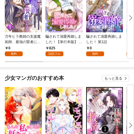
万年ヒラ教師の支援魔
騙されて溺愛再婚しま
騙されて溺愛再婚しま
ヒト
術師、最強の賢者にな
した！【単行本版】 1
した！ 第1話
る～不人気の支援魔術
巻
0
825
0
0
師は給料泥棒だと魔術
無料
試読フル
無料
大学をクビになった
が、出世した元教え子
たちのおかげで何も困
らない件～ 第1話
少女マンガのおすすめ本
もっと見る