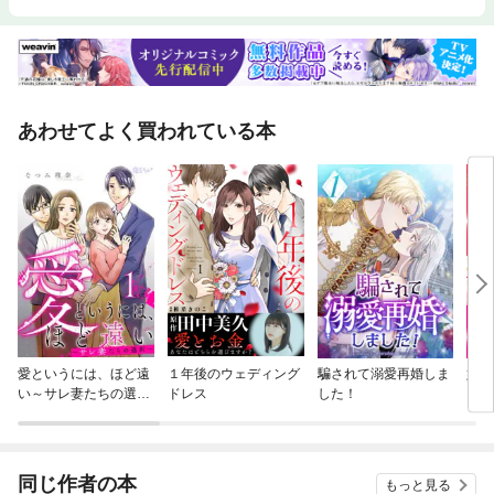
あわせてよく買われている本
愛というには、ほど遠
１年後のウェディング
騙されて溺愛再婚しま
妃教
い～サレ妻たちの選択
ドレス
した！
（コ
～
同じ作者の本
もっと見る