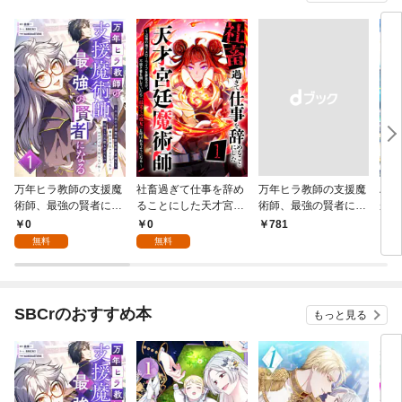
万年ヒラ教師の支援魔
社畜過ぎて仕事を辞め
万年ヒラ教師の支援魔
ハズ
術師、最強の賢者にな
ることにした天才宮廷
術師、最強の賢者にな
が覚
る～不人気の支援魔術
魔術師～辺境の地でス
る～不人気の支援魔術
出ま
0
0
￥781
7
師は給料泥棒だと魔術
ローライフを夢見る
師は給料泥棒だと魔術
1巻
無料
無料
大学をクビになった
が、不届き者を倒して
大学をクビになった
が、出世した元教え子
いたら『最果ての魔
が、出世した元教え子
たちのおかげで何も困
女』と呼ばれるように
たちのおかげで何も困
らない件～ 第1話
なる～ 第1話
らない件～【単行本
SBCrのおすすめ本
もっと見る
版】 1巻