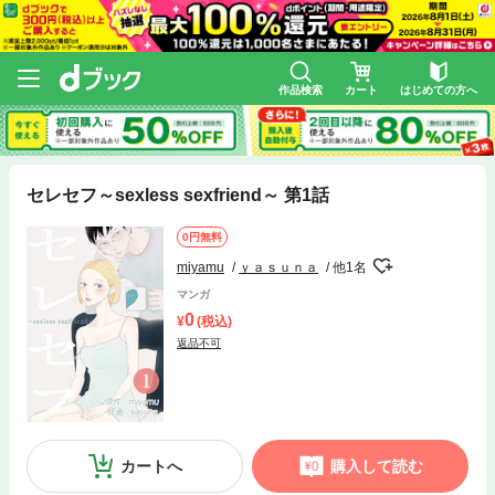
作品検索
カート
はじめての方へ
セレセフ～sexless sexfriend～ 第1話
0円無料
miyamu
ｙａｓｕｎａ
他1名
マンガ
0
(税込)
返品不可
カートへ
購入して読む