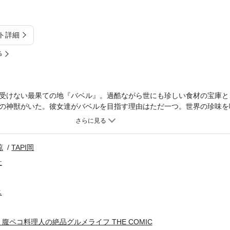
ト詳細
%
受けない最果ての地『バベル』。過酷ながら世にも珍しい食材の宝庫と
の神獣がいた。彼女達がバベルを目指す理由はただ一つ。世界の珍味を
地も、住めば都だ！豪快最強料理人とモフモフが巻き起こす、ゲテモノ
コミックライド」2025年02月号～2025年06月号同単話版1話～5話ま
涼
TAPI岡
社
ス
腹ペコ料理人の絶品グルメライフ THE COMIC