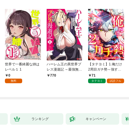
世界で一番綺麗な姉は
ハーレム王の異世界プ
【タテヨミ】1.俺だけ
レベル１ 1
レス漫遊記 ～最強無双
2周目ガチ勢～強すぎ
のおじさんはあらゆる
てゲームバランスを破
0
71
770
種族を嫁にする～（コ
壊した～
無料
タテヨミ
試読フル
ミック） 1
ランキング
キャンペーン