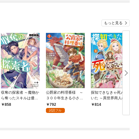
もっと見る
収奪の探索者 ～魔物か
公爵家の料理番様 ～
探知できなきゃ死んで
ら奪ったスキルは優秀
３００年生きる小さな
いた ～異世界商人の冒
でした～
料理人～（１）
険は危険でいっぱい～
792
858
814
コミック版 （1）
試読フル