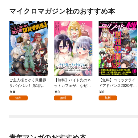
マイクロマガジン社のおすすめ本
ご主人様とゆく異世界
【無料】バイト先のネ
【無料】コミックライ
サバイバル！ 第1話
ットカフェが、なぜか
ドアドバンス2020年1
【単話版】
クラスの美少女たちの
0月創刊準備号(vol.01)
0
0
0
溜まり場になった件。
無料
無料
無料
第1話【単話版】
青年マンガのおすすめ本