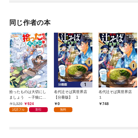
同じ作者の本
拾ったものは大切にし
名代辻そば異世界店
名代辻そば異世界店
ましょう ～子狼に気
【分冊版】 1
１
に入られた男の転移物
1,320
924
0
748
語～
試読フル
割引
無料