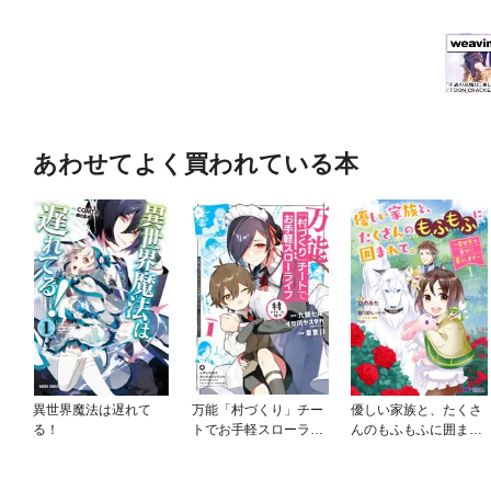
あわせてよく買われている本
異世界魔法は遅れて
万能「村づくり」チー
優しい家族と、たくさ
る！
トでお手軽スローライ
んのもふもふに囲まれ
フ ～村ですが何か？
て。～異世界で幸せに
～（コミック）
暮らします～（コミッ
ク）