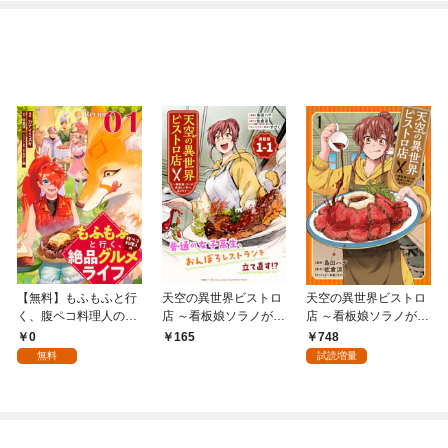
になってた～
【無料】もふもふと行
天空の異世界ビストロ
天空の異世界ビストロ
く、腹ペコ料理人の絶
店 ～看板娘ソラノが美
店 ～看板娘ソラノが美
品グルメライフ 第1話
味しい幸せ届けます～
味しい幸せ届けます～
0
748
165
【単話版】
連載版：1-1
1
無料
試読増量