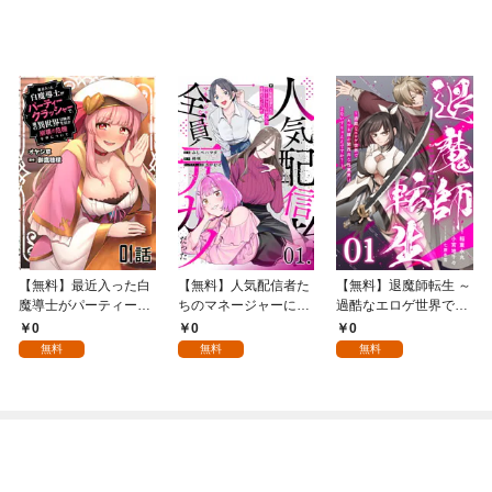
【無料】最近入った白
【無料】人気配信者た
【無料】退魔師転生 ～
魔導士がパーティーク
ちのマネージャーにな
過酷なエロゲ世界でキ
ラッシャーで、俺の異
ったら、全員元カノだ
ツネ顔の関西弁な性悪
0
0
0
世界冒険者生活が崩壊
った 第1話【単話版】
男はどないすりゃええ
無料
無料
無料
の危機な件について 第
ですか？～ 第1話【単
1話【単話版】
話版】