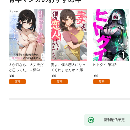
３か月なら、大丈夫だ
妻よ、僕の恋人になっ
ヒトグイ 第1話
と思ってた。～留学し
てくれませんか？ 第1
た僕の留守中に、一途
話
0
0
0
な彼女が汚されるまで
無料
無料
無料
～ 1話
新刊配信予定