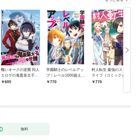
醜いオークの逆襲 同人
学園騎士のレベルアッ
村人転生 最強のスロー
エロゲの鬼畜皇太子に
プ！レベル1000超えの
ライフ（コミック） 1
転生した喪男の受難
転生者、落ちこぼれク
605
770
770
（コミック） 1
ラスに入学。そして、
（コミック） 1
無料