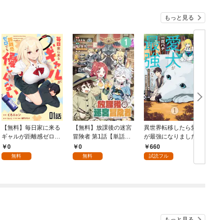
もっと見る
【無料】毎日家に来る
【無料】放課後の迷宮
異世界転移したら愛犬
ギャルが距離感ゼロで
冒険者 第1話【単話
が最強になりました ～
喚
も優しくない 第1話
版】
シルバーフェンリルと
0
0
660
【単話版】
俺が異世界暮らしを始
無料
無料
試読フル
めたら～ THE COMIC
1【電子限定もふもふ
特典付き】
もっと見る