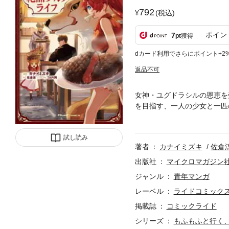
792
(税込)
ポイン
7
pt
獲得
dカード利用でさらにポイント+2
返品不可
女神・ユグドラシルの恩恵を
を目指す、一人の少女と一匹
と――！女神に見放された土
開幕――！WEBコミック誌「
試し読み
す。
著者
カナイミズキ
佐倉
出版社
マイクロマガジン
ジャンル
青年マンガ
レーベル
ライドコミック
掲載誌
コミックライド
シリーズ
もふもふと行く、