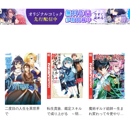
二度目の人生を異世界
転生貴族、鑑定スキル
魔術ギルド総帥～生ま
で
で成り上がる ～弱小
れ変わって今更やり直
領地を受け継いだの
す２度目の学院生活～
で、優秀な人材を増や
していたら、最強領地