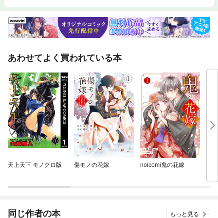
あわせてよく買われている本
天上天下 モノクロ版
傷モノの花嫁
noicomi鬼の花嫁
乙ゲ
俺♂
同じ作者の本
もっと見る