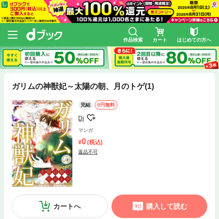
作品検索
カート
はじめての方へ
ガリムの神獣妃～太陽の朝、月のトゲ(1)
完結
0円無料
Di
マンガ
0
(税込)
返品不可
カートへ
購入して読む