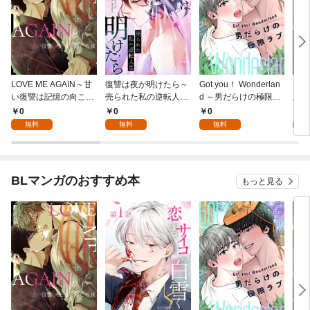
LOVE ME AGAIN～甘
復讐は夜が明けたら～
Got you！ Wonderlan
ビバ
い復讐は記憶の向こう
売られた私の逆転人生
d ～男だらけの極限ラ
鳥は
側～(1)
(1)
ブ～(1)
【全
0
0
0
0
無料
無料
無料
BLマンガのおすすめ本
もっと見る