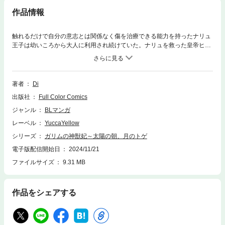
作品情報
触れるだけで自分の意志とは関係なく傷を治療できる能力を持ったナリュ
王子は幼いころから大人に利用され続けていた。ナリュを救った皇帝ヒュ
ルは男のナリュを皇后にし溺愛するが国民や家臣たちは男を皇后にするな
どおかしいと不気味がりナリュを嫌う。そしてナリュを連れ戻しに来た兄
ザヌカはとある計画を立てヒュルを暗殺しようとするが…
著者
Di
出版社
Full Color Comics
ジャンル
BLマンガ
レーベル
YuccaYellow
シリーズ
ガリムの神獣妃～太陽の朝、月のトゲ
電子版配信開始日
2024/11/21
ファイルサイズ
9.31 MB
作品をシェアする