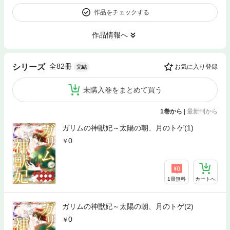
作品をチェックする
作品情報へ
全82冊
シリーズ
お気に入り登録
完結
未購入巻をまとめて買う
1巻から
|
最新刊から
ガリムの神獣妃～太陽の朝、月のトゲ(1)
0
1冊無料
カートへ
ガリムの神獣妃～太陽の朝、月のトゲ(2)
0