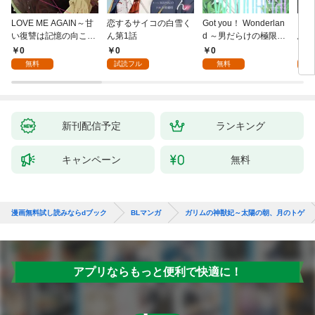
LOVE ME AGAIN～甘
恋するサイコの白雪く
Got you！ Wonderlan
ビバ
い復讐は記憶の向こう
ん第1話
d ～男だらけの極限ラ
鳥は
側～(1)
ブ～(1)
【全
0
0
0
0
無料
試読フル
無料
新刊配信予定
ランキング
キャンペーン
無料
漫画無料試し読みならdブック
BLマンガ
ガリムの神獣妃～太陽の朝、月のトゲ
アプリならもっと便利で快適に！