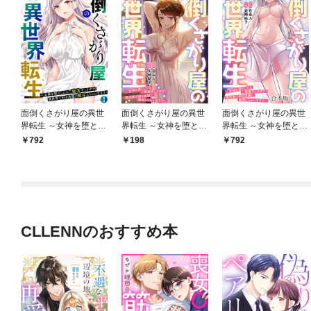
面倒くさがり屋の異世
面倒くさがり屋の異世
面倒くさがり屋の異世
界転生 ～女神を堕とし
界転生 ～女神を堕とし
界転生 ～女神を堕とし
たらご褒美ザックザ
たらご褒美ザックザ
たらご褒美ザックザ
792
198
792
ク！ 異世界で好き放題
ク！ 異世界で好き放題
ク！ 異世界で好き放題
に無双しちゃいま
に無双しちゃいま
に無双しちゃいま
す！！～【フルカラ
す！！～【フルカラ
す！！～【フルカラ
ー】【電子単行本】(1)
ー】(1)
ー】【合本版】(1)
CLLENNのおすすめ本