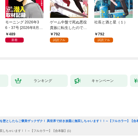
モーニング 2026年3
ゲーム中盤で死ぬ悪役
社長と酒と星（１）
6・37号 [2026年8月6
貴族に転生したので、
日発売]
外れスキル【テイム】
489
792
792
を駆使して最強を目指
新着
試読フル
試読フル
してみた（１）
ランキング
キャンペーン
神を堕としたらご褒美ザックザク！ 異世界で好き放題に無双しちゃいます！！～【フルカラー】【合
双しちゃいます！！～【フルカラー】【合本版】(1)