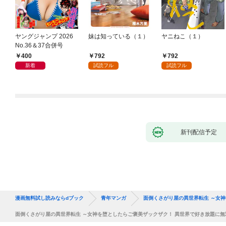
ヤングジャンプ 2026
妹は知っている（１）
ヤニねこ（１）
No.36＆37合併号
400
792
792
新着
試読フル
試読フル
新刊配信予定
漫画無料試し読みならdブック
青年マンガ
面倒くさがり屋の異世界転生 ～女
面倒くさがり屋の異世界転生 ～女神を堕としたらご褒美ザックザク！ 異世界で好き放題に無