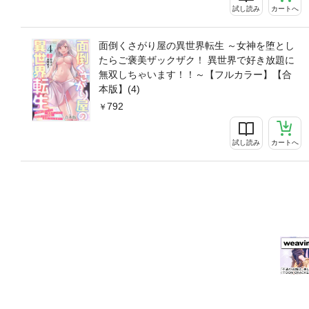
試し読み
カートへ
面倒くさがり屋の異世界転生 ～女神を堕とし
たらご褒美ザックザク！ 異世界で好き放題に
無双しちゃいます！！～【フルカラー】【合
本版】(4)
792
試し読み
カートへ