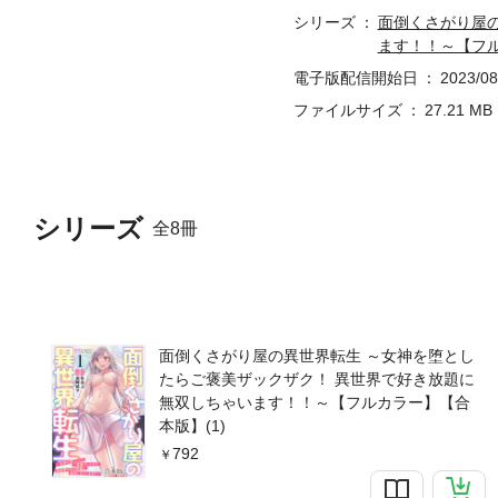
シリーズ
面倒くさがり屋
ます！！～【フ
電子版配信開始日
2023/08
ファイルサイズ
27.21 MB
シリーズ
全8冊
面倒くさがり屋の異世界転生 ～女神を堕とし
たらご褒美ザックザク！ 異世界で好き放題に
無双しちゃいます！！～【フルカラー】【合
本版】(1)
792