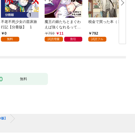
不老不死少女の苗床旅
魔王の娘たちとまぐわ
税金で買った本（１）
女
行記【分冊版】 1
えば強くなれるって本
当ですか？【特典ペー
0
759
11
792
パー付き】【カラーペ
無料
試読増量
割引
試読フル
ージ増量版】 (1)
無料
本版】