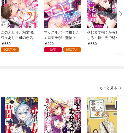
このふたり、溺愛沼。
マッスルバーで推した
孕むまで抱くから覚悟
ワケあり上司の色気に
エロ男子が、堅物上司
しろ～転生先で処女を
酔う夜【合本版】(1)
だった件。(1)
捧げたら溺愛Hルート
550
220
550
に突入しました！？～
試読フル
新着
試読フル
【合本版】(1)
もっと見る