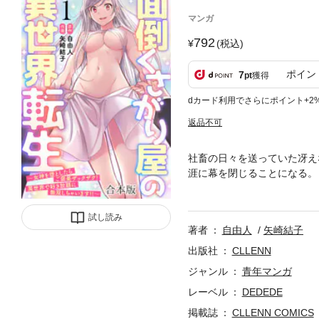
マンガ
792
(税込)
ポイン
7
pt
獲得
dカード利用でさらにポイント+2
返品不可
社畜の日々を送っていた冴え
涯に幕を閉じることになる。
――ソフィーリアと出会う。
た女神を口説いてしまう。そ
試し読み
が生前のトラウマを抱えつつ
著者
自由人
矢崎結子
ズ！※本作品には「面倒くさ
ちゃいます!!～【フルカラー
出版社
CLLENN
ジャンル
青年マンガ
レーベル
DEDEDE
掲載誌
CLLENN COMICS