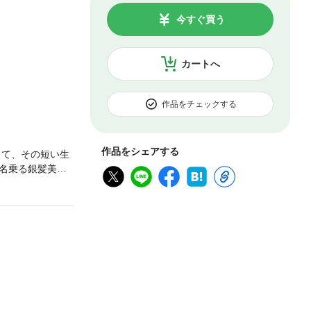
今すぐ買う
カートへ
作品をチェックする
作品をシェアする
して、その短い生
名乗る銀髪美女
けで一目ぼれし
世界に転生した男
ーでコミカライ
好き放題に無双し