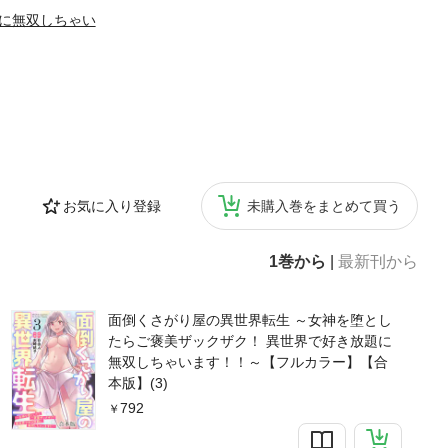
題に無双しちゃい
お気に入り登録
未購入巻をまとめて買う
1巻から
|
最新刊から
面倒くさがり屋の異世界転生 ～女神を堕とし
たらご褒美ザックザク！ 異世界で好き放題に
無双しちゃいます！！～【フルカラー】【合
本版】(3)
792