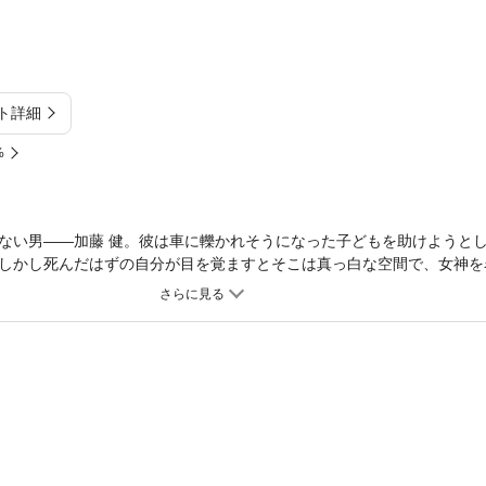
ト詳細
%
ない男――加藤 健。彼は車に轢かれそうになった子どもを助けようと
しかし死んだはずの自分が目を覚ますとそこは真っ白な空間で、女神を
彼女から転生とスキルについて説明を受けるが、ついつい説明そっちの
のアタックがまさかの成功をして…！？ 女神の寵愛と加護を受けて異
も、思いのままに日々を生きていく。人気異世界WEB小説をフルカラ
がり屋の異世界転生 ～女神を堕としたらご褒美ザックザク！ 異世界で
】(1)～(4)」の内容が格納されてます。重複購入にお気を付けください。