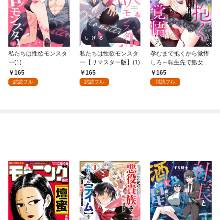
私たちは性欲モンスタ
私たちは性欲モンスタ
孕むまで抱くから覚悟
ー(1)
ー【リマスター版】(1)
しろ～転生先で処女を
捧げたら溺愛Hルート
165
165
165
に突入しました！？～
試読フル
試読フル
試読フル
(1)