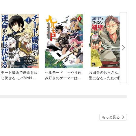
チート魔術で運命をね
ヘルモード ～やり込
片田舎のおっさん、剣
じ伏せる モバMAN DI
み好きのゲーマーは廃
聖になる～ただの田舎
GITAL COMICS
設定の異世界で無双す
の剣術師範だったの
る～はじまりの召喚士
に、大成した弟子たち
が俺を放ってくれない
件～
もっと見る