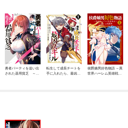
勇者パーティを追い出
転生して成長チートを
侯爵嫡男好色物語 ～異
された器用貧乏 ～パ
手に入れたら、最凶ス
世界ハーレム英雄戦記
ーティ事情で付与術士
キルもついたのです
～
をやっていた剣士、万
が！？
能へと至る～