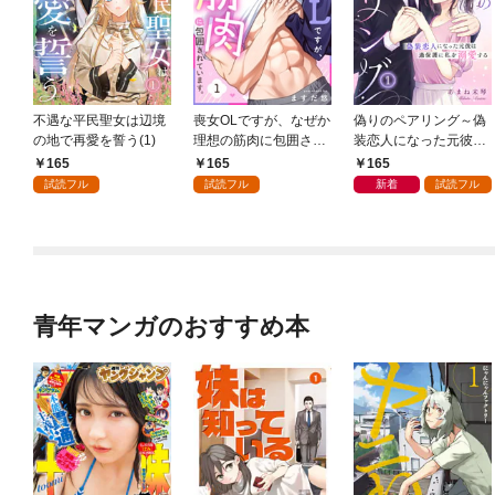
不遇な平民聖女は辺境
喪女OLですが、なぜか
偽りのペアリング～偽
の地で再愛を誓う(1)
理想の筋肉に包囲され
装恋人になった元彼は
ています。(1)
過保護に私を溺愛する
165
165
165
～(1)
試読フル
試読フル
新着
試読フル
青年マンガのおすすめ本