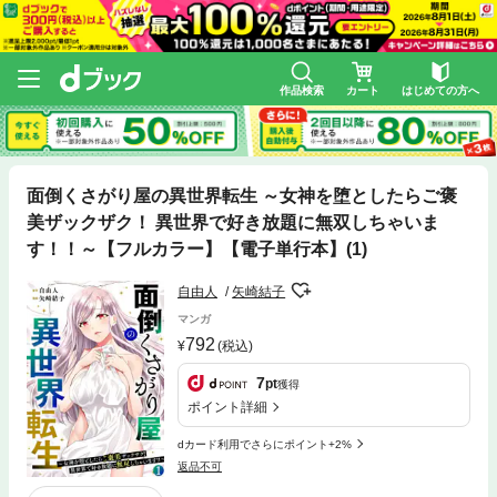
作品検索
カート
はじめての方へ
面倒くさがり屋の異世界転生 ～女神を堕としたらご褒
美ザックザク！ 異世界で好き放題に無双しちゃいま
す！！～【フルカラー】【電子単行本】(1)
自由人
矢崎結子
マンガ
792
(税込)
7
pt
獲得
ポイント詳細
dカード利用でさらにポイント+2%
返品不可