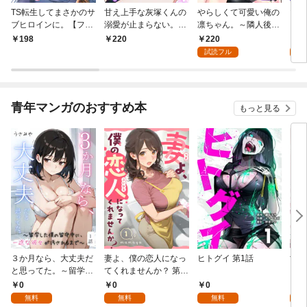
TS転生してまさかのサ
甘え上手な灰塚くんの
やらしくて可愛い俺の
マゾ
ブヒロインに。【フル
溺愛が止まらない。純
凛ちゃん。～隣人後輩
くさ
カラー】(1)
情で、健気で…絶倫！
くんのイキすぎた執着
ッチ
220
2
198
220
(1)
にハメ堕とされる～(1)
まま
試読フル
試
～(1
青年マンガのおすすめ本
もっと見る
３か月なら、大丈夫だ
妻よ、僕の恋人になっ
ヒトグイ 第1話
世界
と思ってた。～留学し
てくれませんか？ 第1
レベ
た僕の留守中に、一途
話
0
0
0
0
な彼女が汚されるまで
無料
無料
無料