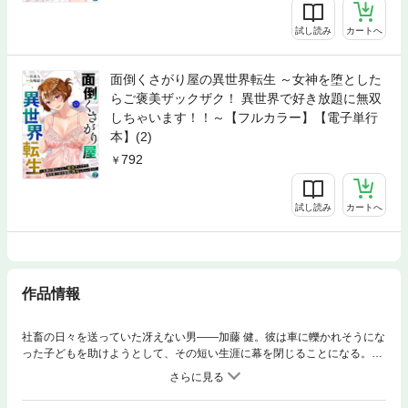
試し読み
カートへ
面倒くさがり屋の異世界転生 ～女神を堕とした
らご褒美ザックザク！ 異世界で好き放題に無双
しちゃいます！！～【フルカラー】【電子単行
本】(2)
792
試し読み
カートへ
作品情報
社畜の日々を送っていた冴えない男――加藤 健。彼は車に轢かれそうにな
った子どもを助けようとして、その短い生涯に幕を閉じることになる。し
かし死んだはずの自分が目を覚ますとそこは真っ白な空間で、女神を名乗
る銀髪美女――ソフィーリアと出会う。彼女から転生とスキルについて説
明を受けるが、ついつい説明そっちのけで一目ぼれした女神を口説いてし