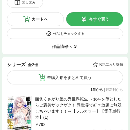
試し読み
カートへ
今すぐ買う
作品をチェックする
作品情報へ
シリーズ
全2冊
お気に入り登録
未購入巻をまとめて買う
1巻から
|
最新刊から
面倒くさがり屋の異世界転生 ～女神を堕とした
らご褒美ザックザク！ 異世界で好き放題に無双
しちゃいます！！～【フルカラー】【電子単行
本】(1)
792