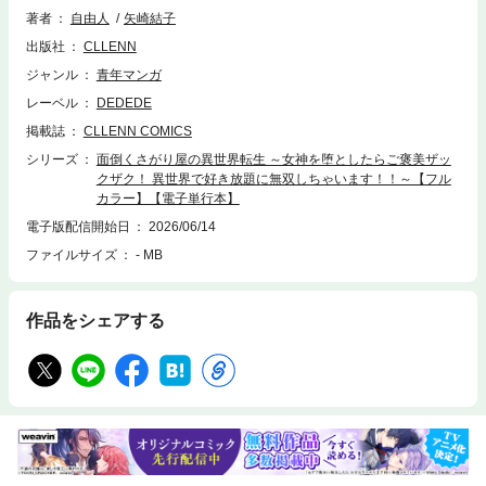
まう。そのアタックがまさかの成功をして…！？ 女神の寵愛と加護を受け
著者
自由人
矢崎結子
て異世界に転生した男が生前のトラウマを抱えつつも、思いのままに日々
出版社
CLLENN
を生きていく。人気異世界WEB小説原作のコミックが待望の電子単行本
化!!さらに巻末には女神ソフィのおまけイラストを収録！※本作品には『面
ジャンル
青年マンガ
倒くさがり屋の異世界転生 ～女神を堕としたらご褒美ザックザク！ 異世
レーベル
DEDEDE
界で好き放題に無双しちゃいます!!～【フルカラー】』(1)～(5)の内容が収
録されています。重複購入にご注意ください。
掲載誌
CLLENN COMICS
シリーズ
面倒くさがり屋の異世界転生 ～女神を堕としたらご褒美ザッ
クザク！ 異世界で好き放題に無双しちゃいます！！～【フル
カラー】【電子単行本】
電子版配信開始日
2026/06/14
ファイルサイズ
- MB
作品をシェアする