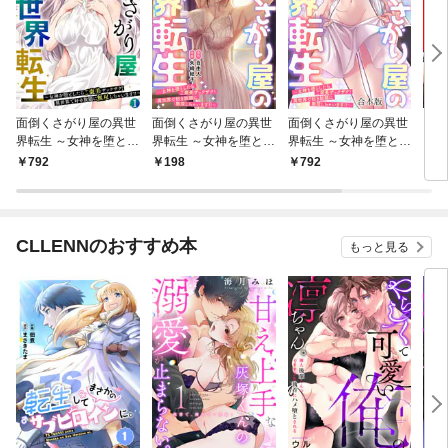
面倒くさがり屋の異世
面倒くさがり屋の異世
面倒くさがり屋の異世
ギャ
界転生 ～女神を堕とし
界転生 ～女神を堕とし
界転生 ～女神を堕とし
ウス
たらご褒美ザックザ
たらご褒美ザックザ
たらご褒美ザックザ
792
198
792
5
ク！ 異世界で好き放題
ク！ 異世界で好き放題
ク！ 異世界で好き放題
に無双しちゃいま
に無双しちゃいま
に無双しちゃいま
す！！～【フルカラ
す！！～【フルカラ
す！！～【フルカラ
ー】【電子単行本】(1)
ー】(1)
ー】【合本版】(1)
CLLENNのおすすめ本
もっと見る