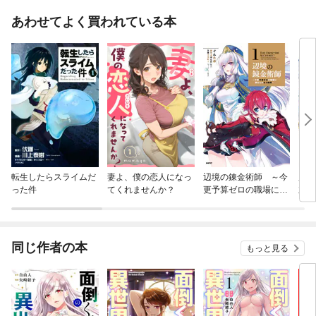
あわせてよく買われている本
転生したらスライムだ
妻よ、僕の恋人になっ
辺境の錬金術師 ～今
魔王
った件
てくれませんか？
更予算ゼロの職場に戻
立ち
るとかもう無理～
ドマ
同じ作者の本
もっと見る