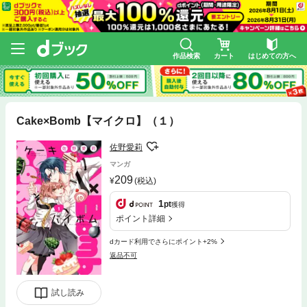
作品検索
カート
はじめての方へ
Cake×Bomb【マイクロ】（１）
佐野愛莉
マンガ
209
(税込)
1
pt
獲得
ポイント詳細
dカード利用でさらにポイント+2%
返品不可
試し読み