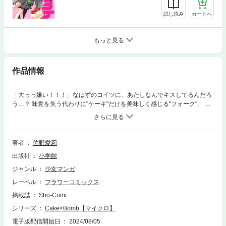
試し読み
カートへ
もっと見る
作品情報
「大っっ嫌い！！！」なはずのコイツに、あたしなんでキスしてるんだろ
う…？ 味覚を失う代わりに"ケーキ"だけを美味しく感じる"フォーク"。 そ
してそれに捕食される存在の"ケーキ"。 2種類の人間がごく少数存在する
世界で、学園を牛耳る"フォーク"でワガママな王子様・燈我に目をつけら
れてしまったビンボー人の白花。 燈我から"ケーキ"の疑惑をかけられ人気
の無い場所に呼び出された白花は身の危険を感じるが、なぜか"フォー
著者
佐野愛莉
ク"のはずの燈我を美味しく感じてしまい…？ 「オレ嫁。」「仁義なき婿
出版社
小学館
取り」の佐野愛莉が描く少女漫画初ケーキバース！
ジャンル
少女マンガ
レーベル
フラワーコミックス
掲載誌
Sho-Comi
シリーズ
Cake×Bomb【マイクロ】
電子版配信開始日
2024/08/05