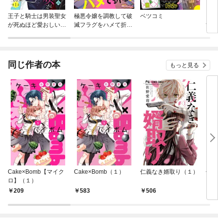
王子と騎士は男装聖女
極悪令嬢を調教して破
ベツコミ
とな
が死ぬほど愛おしい
滅フラグをハメて折
すぎ
【マイクロ】
る！（フルカラー）
同じ作者の本
もっと見る
Cake×Bomb【マイク
Cake×Bomb（１）
仁義なき婿取り（１）
仁義
ロ】（１）
クロ
209
583
506
1