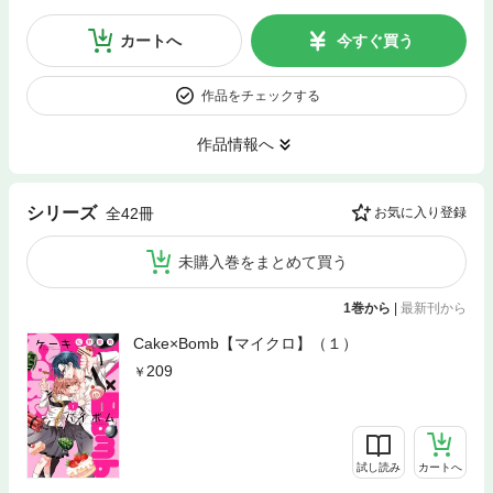
カートへ
今すぐ買う
作品をチェックする
作品情報へ
シリーズ
全42冊
お気に入り登録
未購入巻をまとめて買う
1巻から
|
最新刊から
Cake×Bomb【マイクロ】（１）
209
試し読み
カートへ