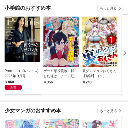
小学館のおすすめ本
もっと見る
Precious (プレシャス)
ゲーム悪役貴族に転生
裏ダンジョンおくさん
あや
2026年 9月号
した俺は、チート筋肉
【単話】（１）
し夫
で無双する【単話】
倉で
860
356
243
1
（１）
る～
新着
少女マンガのおすすめ本
もっと見る