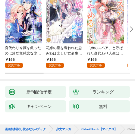
身代わり令嬢を救った
花嫁の座を奪われた忌
「姉のスペア」と呼ば
大好
のは冷酷無慈悲な氷の
み姫は楽しい亡命生活
れた身代わり人生は、
うお
王子の愛でした１
はじめます！１
今日でやめることにし
１
165
165
165
1
ます～辺境で自由を満
試読フル
試読フル
試読フル
試
喫中なので、今さら真
の聖女と言われても知
りません！～１
新刊配信予定
ランキング
キャンペーン
無料
漫画無料試し読みならdブック
少女マンガ
Cake×Bomb【マイクロ】
Cak