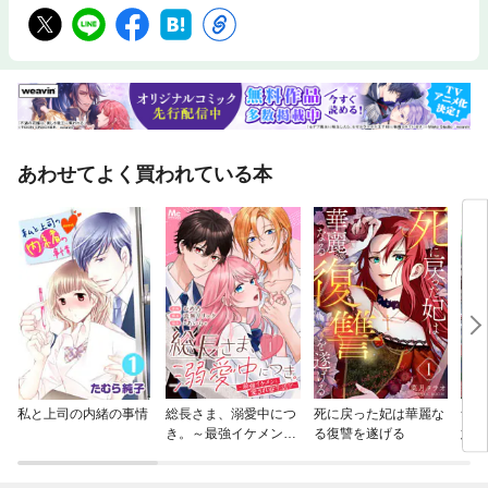
あわせてよく買われている本
私と上司の内緒の事情
総長さま、溺愛中につ
死に戻った妃は華麗な
無自
き。～最強イケメンと
る復讐を遂げる
意
愛され寮生活！？～ 分
～公
冊版
令嬢