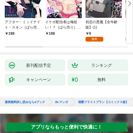
アフター・ミッドナイ
イケボ配信者は俺狙
初恋の悪魔【全年齢
ライ
ト・スキン［ばら売
い！？［ばら売り］
版】(1)
【全
り］ 第1話
第1話
0
0
198
198
無料
新刊配信予定
ランキング
キャンペーン
無料
漫画無料試し読みならdブック
BLマンガ
溺愛フライトプラン【コミックス版】
アプリならもっと便利で快適に！