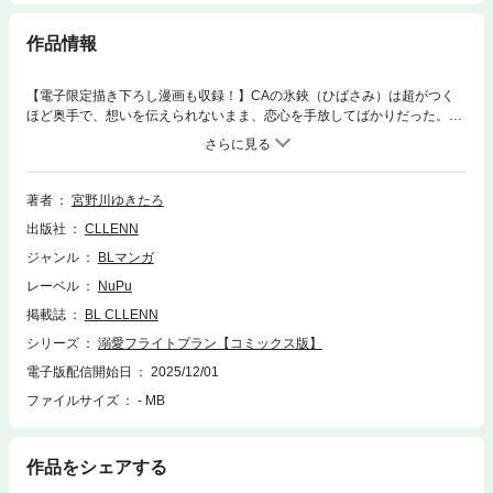
作品情報
【電子限定描き下ろし漫画も収録！】CAの氷鋏（ひばさみ）は超がつく
ほど奥手で、想いを伝えられないまま、恋心を手放してばかりだった。後
輩への想いが散ったある日、「自分を変えたい」とゲイバーへ足を運ぶ。
そこには同期で人気者のパイロット・紙枝（かみえだ）の姿が！思わぬ出
会いに心が揺れる一方で、失恋の痛みに震える氷鋏の身体を、紙枝は優し
く抱きしめる。あたたかな腕に包まれ、触れ合う唇に戸惑いながらも、そ
著者
宮野川ゆきたろ
の温もりには抗えない。けれど「この恋も叶わない」と、胸の奥ではブレ
出版社
CLLENN
ーキをかけてしまって――イケメンパイロットと奥手なCA。揺れる気持
ちが空へと舞い上がる、もどかしいフライトラブストーリー！◆収録内容
ジャンル
BLマンガ
◆・「溺愛フライトプラン」（1）～（6）・単行本収録描き下ろし漫画4
レーベル
NuPu
P・電子限定描き下ろし漫画4P※本書は、現在配信している「溺愛フライ
トプラン（1）～（6）」の内容が含まれております。重複購入にご注意下
掲載誌
BL CLLENN
さい。
シリーズ
溺愛フライトプラン【コミックス版】
電子版配信開始日
2025/12/01
ファイルサイズ
- MB
作品をシェアする