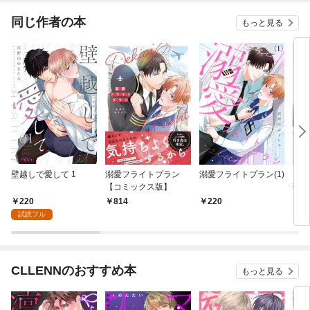
掴み
同じ作者の本
もっと見る
壁越しで愛して 1
溺愛フライトプラン
溺愛フライトプラン(1)
いき
【コミックス版】
華版v
220
814
220
1,
試読フル
CLLENNのおすすめ本
もっと見る