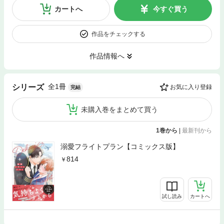
カートへ
今すぐ買う
作品をチェックする
作品情報へ
全1冊
シリーズ
お気に入り登録
完結
未購入巻をまとめて買う
1巻から
|
最新刊から
溺愛フライトプラン【コミックス版】
814
試し読み
カートへ