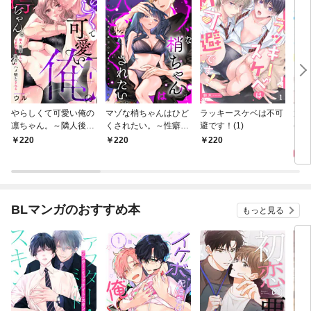
やらしくて可愛い俺の
マゾな梢ちゃんはひど
ラッキースケベは不可
放課
凛ちゃん。～隣人後輩
くされたい。～性癖マ
避です！(1)
(1)
くんのイキすぎた執着
ッチした後輩と欲望の
2
220
220
220
にハメ堕とされる～(1)
ままにセックスしたら
～(1)
BLマンガのおすすめ本
もっと見る