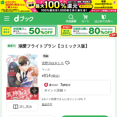
作品検索
カート
はじめての方へ
溺愛フライトプラン【コミックス版】
最新刊
完結
宮野川ゆきたろ
マンガ
814
(税込)
7
pt
獲得
ポイント詳細
dカード利用でさらにポイント+2%
返品不可
試し読み